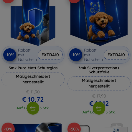
Rabatt
Rabatt
-10%
-10%
mit
EXTRA10
mit
EXTRA10
Gutschein
Gutschein
3mk Pure Matt Schutzglas
3mk Silverprotection+
Schutzfolie
Maßgeschneidert
Maßgeschneidert
hergestellt
hergestellt
€ 11,90
€ 17,90
€ 10,72
€ 16,12
Auf Lager > 5 Stk.
Auf Lager > 5 Stk.
-10%
-50%