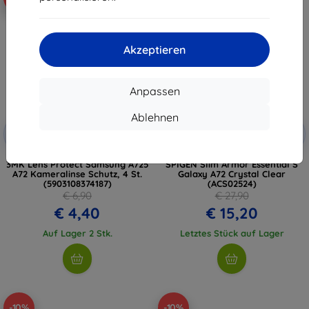
Akzeptieren
Anpassen
Ablehnen
Rabatt
Rabatt
-10%
-10%
mit
EXTRA10
mit
EXTRA10
Gutschein
Gutschein
3MK Lens Protect Samsung A725
SPIGEN Slim Armor Essential S
A72 Kameralinse Schutz, 4 St.
Galaxy A72 Crystal Clear
(5903108374187)
(ACS02524)
€ 6,90
€ 27,90
€ 4,40
€ 15,20
Auf Lager 2 Stk.
Letztes Stück auf Lager
-10%
-10%