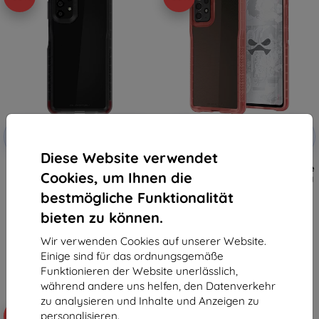
Rabatt
Rabatt
-10%
-10%
mit
EXTRA10
mit
EXTRA10
Gutschein
Gutschein
Diese Website verwendet
Ghostek Covert5 Smoke
Ghostek Covert5 rosa ultradünne
Cookies, um Ihnen die
ultradünne transparente Hülle
transparente Hülle für Samsung
für Samsung Galaxy A72 5G
Galaxy A72 5G
bestmögliche Funktionalität
€ 16,90
€ 16,90
€ 6,22
€ 6,22
bieten zu können.
Letztes Stück auf Lager
Auf Lager 2 Stk.
Wir verwenden Cookies auf unserer Website.
Einige sind für das ordnungsgemäße
Funktionieren der Website unerlässlich,
während andere uns helfen, den Datenverkehr
zu analysieren und Inhalte und Anzeigen zu
personalisieren.
-36%
-46%