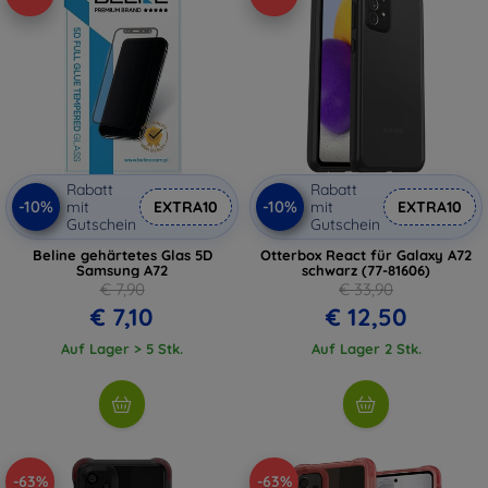
Rabatt
Rabatt
-10%
-10%
mit
EXTRA10
mit
EXTRA10
Gutschein
Gutschein
Beline gehärtetes Glas 5D
Otterbox React für Galaxy A72
Samsung A72
schwarz (77-81606)
€ 7,90
€ 33,90
€ 7,10
€ 12,50
Auf Lager > 5 Stk.
Auf Lager 2 Stk.
-63%
-63%