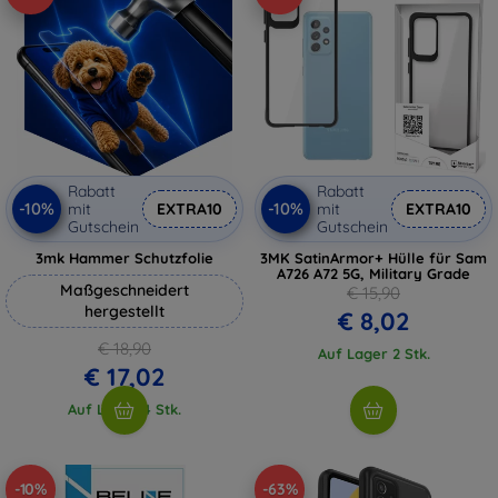
Rabatt
Rabatt
-10%
-10%
mit
EXTRA10
mit
EXTRA10
Gutschein
Gutschein
3mk Hammer Schutzfolie
3MK SatinArmor+ Hülle für Sam
A726 A72 5G, Military Grade
Maßgeschneidert
€ 15,90
hergestellt
€ 8,02
€ 18,90
Auf Lager 2 Stk.
€ 17,02
Auf Lager 4 Stk.
-10%
-63%