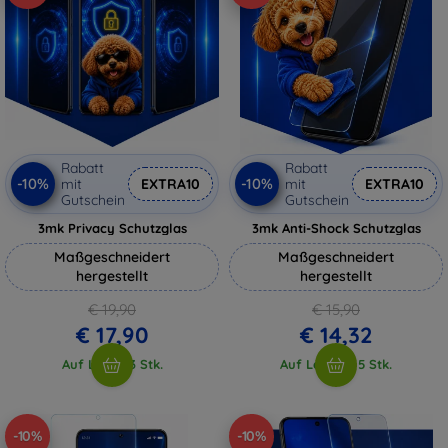
Rabatt
Rabatt
-10%
-10%
mit
EXTRA10
mit
EXTRA10
Gutschein
Gutschein
3mk Privacy Schutzglas
3mk Anti-Shock Schutzglas
Maßgeschneidert
Maßgeschneidert
hergestellt
hergestellt
€ 19,90
€ 15,90
€ 17,90
€ 14,32
Auf Lager 3 Stk.
Auf Lager > 5 Stk.
-10%
-10%