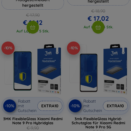
hergestellt
hergestellt
€ 18,90
€ 17,90
€ 17,02
€ 16,12
Auf Lager 3 Stk.
Auf Lager > 5 Stk.
-10%
-10%
Rabatt
Rabatt
-10%
-10%
mit
EXTRA10
mit
EXTRA10
Gutschein
Gutschein
3MK FlexibleGlass Xiaomi Redmi
3mk FlexibleGlass Hybrid-
Note 9 Pro Hybridglas
Schutzglas für Xiaomi Redmi
Note 9 Pro 5G
€ 9,90