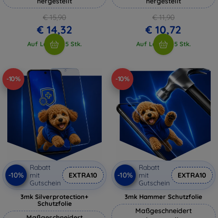
hergestellt
hergestellt
€ 15,90
€ 11,90
€ 14,32
€ 10,72
Auf Lager > 5 Stk.
Auf Lager > 5 Stk.
-10%
-10%
Rabatt
Rabatt
-10%
-10%
mit
EXTRA10
mit
EXTRA10
Gutschein
Gutschein
3mk Silverprotection+
3mk Hammer Schutzfolie
Schutzfolie
Maßgeschneidert
Maßgeschneidert