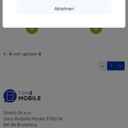
€ 8,92
€ 7,10
Ablehnen
Letztes Stück auf Lager
Auf Lager 1 Stk.
1
-
8
vom ganzen
8
.
«
1
»
Shield-Sk s.r.o.
Ulica Rudolfa Mocka 3750/2A
841 04 Bratislava