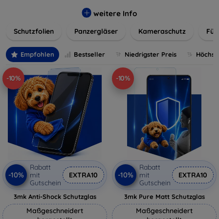
flexibler Folie, unsere Schutzlösungen sind einfach zu
installieren und passgenau für jedes Gerät, um eine
weitere Info
nahtlose Nutzung zu gewährleisten. Schützen Sie Ihr
Schutzfolien
Panzergläser
Kameraschutz
Für
wertvolles Gerät mit unseren langlebigen und zuverlässigen
Displayschutzlösungen und genießen Sie ein sorgenfreies
digitales Erlebnis.
Empfohlen
Bestseller
Niedrigster Preis
Höchste
-10%
-10%
Rabatt
Rabatt
-10%
-10%
mit
EXTRA10
mit
EXTRA10
Gutschein
Gutschein
3mk Anti-Shock Schutzglas
3mk Pure Matt Schutzglas
Maßgeschneidert
Maßgeschneidert