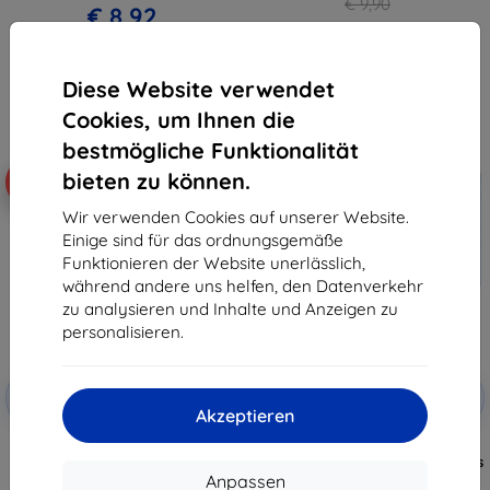
€ 9,90
€ 8,92
€ 8,92
Auf Lager > 5 Stk.
Auf Lager > 5 Stk.
Diese Website verwendet
Cookies, um Ihnen die
bestmögliche Funktionalität
bieten zu können.
-40%
-10%
Wir verwenden Cookies auf unserer Website.
Einige sind für das ordnungsgemäße
Funktionieren der Website unerlässlich,
während andere uns helfen, den Datenverkehr
zu analysieren und Inhalte und Anzeigen zu
personalisieren.
Rabatt
Rabatt
-10%
-10%
mit
EXTRA10
mit
EXTRA10
Akzeptieren
Gutschein
Gutschein
3MK NeoGlass Xiaomi Redmi
3MK Xiaomi Redmi Note 9 Pro -
Note 9 Pro 5G schwarz
3mk FlexibleGlass Lite Panzerglas
€ 14,90
€ 7,90
Anpassen