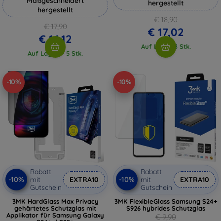
Maßgeschneidert
hergestellt
hergestellt
€ 18,90
€ 17,90
€ 17,02
€ 16,12
Auf Lager 3 Stk.
Auf Lager > 5 Stk.
-10%
-10%
Rabatt
Rabatt
-10%
-10%
mit
EXTRA10
mit
EXTRA10
Gutschein
Gutschein
3MK HardGlass Max Privacy
3MK FlexibleGlass Samsung S24+
gehärtetes Schutzglas mit
S926 hybrides Schutzglas
Applikator für Samsung Galaxy
€ 9,90