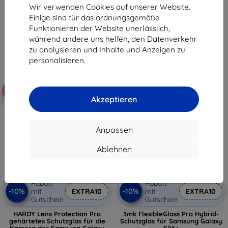
S24+
S24+
Wir verwenden Cookies auf unserer Website.
€ 18,90
€ 18,90
Einige sind für das ordnungsgemäße
€ 17,02
€ 17,02
Funktionieren der Website unerlässlich,
während andere uns helfen, den Datenverkehr
Auf Lager > 5 Stk.
Auf Lager > 5 Stk.
zu analysieren und Inhalte und Anzeigen zu
personalisieren.
-10%
-10%
Akzeptieren
Anpassen
Ablehnen
Rabatt
Rabatt
-10%
-10%
mit
EXTRA10
mit
EXTRA10
Gutschein
Gutschein
HARDY Lens Protection Pro
3mk FlexibleGlass Pro Hybrid-
gehärtetes Schutzglas für die
Schutzglas für Samsung Galaxy
Kamera des Samsung Galaxy
S24+