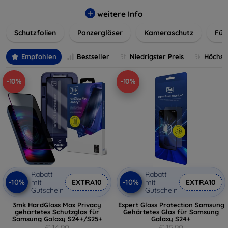
flexibler Folie, unsere Schutzlösungen sind einfach zu
installieren und passgenau für jedes Gerät, um eine
weitere Info
nahtlose Nutzung zu gewährleisten. Schützen Sie Ihr
Schutzfolien
Panzergläser
Kameraschutz
Für
wertvolles Gerät mit unseren langlebigen und zuverlässigen
Displayschutzlösungen und genießen Sie ein sorgenfreies
digitales Erlebnis.
Empfohlen
Bestseller
Niedrigster Preis
Höchste
-10%
-10%
Rabatt
Rabatt
-10%
-10%
mit
EXTRA10
mit
EXTRA10
Gutschein
Gutschein
3mk HardGlass Max Privacy
Expert Glass Protection Samsung
gehärtetes Schutzglas für
Gehärtetes Glas für Samsung
Samsung Galaxy S24+/S25+
Galaxy S24+
€ 14,90
€ 15,90