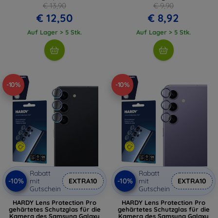
€ 13,90
€ 9,90
€ 12,50
€ 8,92
Auf Lager > 5 Stk.
Auf Lager > 5 Stk.
-10%
-10%
Rabatt
Rabatt
-10%
-10%
mit
EXTRA10
mit
EXTRA10
Gutschein
Gutschein
HARDY Lens Protection Pro
HARDY Lens Protection Pro
gehärtetes Schutzglas für die
gehärtetes Schutzglas für die
Kamera des Samsung Galaxy
Kamera des Samsung Galaxy