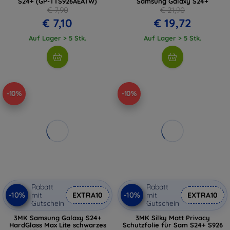
S24+ (GP-TTS926AEATW)
Samsung Galaxy S24+
€ 7,90
€ 21,90
€ 7,10
€ 19,72
Auf Lager > 5 Stk.
Auf Lager > 5 Stk.
-10%
-10%
Rabatt
Rabatt
-10%
-10%
mit
EXTRA10
mit
EXTRA10
Gutschein
Gutschein
3MK Samsung Galaxy S24+
3MK Silky Matt Privacy
HardGlass Max Lite schwarzes
Schutzfolie für Sam S24+ S926