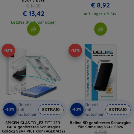
S24+ / S25+
€ 8,92
€ 14,90
€ 13,42
Auf Lager > 5 Stk.
Letztes Stück auf Lager
-10%
-10%
Rabatt
Rabatt
-10%
-10%
mit
EXTRA10
mit
EXTRA10
Gutschein
Gutschein
SPIGEN GLAS.TR „EZ FIT“ 2ER-
Beline 5D gehärtetes Schutzglas
PACK gehärtetes Schutzglas
für Samsung S24+ S926
Galaxy S24+ Plus klar (AGL07432)
€ 7,90