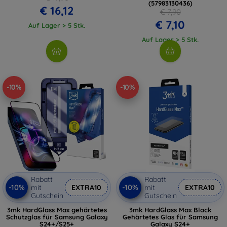
(57983130436)
€ 16,12
€ 7,90
€ 7,10
Auf Lager > 5 Stk.
Auf Lager > 5 Stk.
-10%
-10%
Rabatt
Rabatt
-10%
-10%
mit
EXTRA10
mit
EXTRA10
Gutschein
Gutschein
3mk HardGlass Max gehärtetes
3mk HardGlass Max Black
Schutzglas für Samsung Galaxy
Gehärtetes Glas für Samsung
S24+/S25+
Galaxy S24+