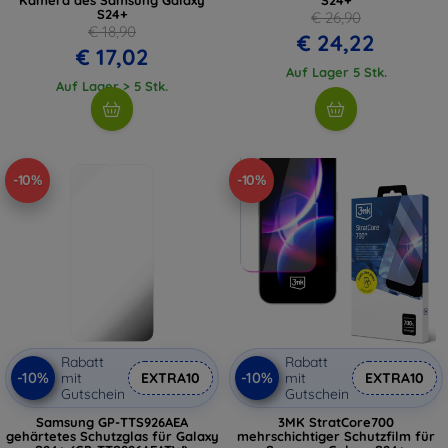
S24+
€ 26,90
€ 18,90
€ 24,22
€ 17,02
Auf Lager 5 Stk.
Auf Lager > 5 Stk.
-10%
-10%
Rabatt
Rabatt
-10%
-10%
mit
EXTRA10
mit
EXTRA10
Gutschein
Gutschein
Samsung GP-TTS926AEA
3MK StratCore700
gehärtetes Schutzglas für Galaxy
mehrschichtiger Schutzfilm für