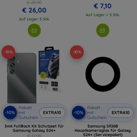
€ 28,90
€ 7,10
€ 26,00
Auf Lager > 5 Stk.
Auf Lager 3 Stk.
-10%
-10%
Rabatt
Rabatt
-10%
-10%
mit
EXTRA10
mit
EXTRA10
Gutschein
Gutschein
3mk FullBack Kit Schutzset für
Samsung S926B
Samsung Galaxy S24+
Hauptkameraglas für Galaxy
S24+ (Servicepaket)
€ 17,90