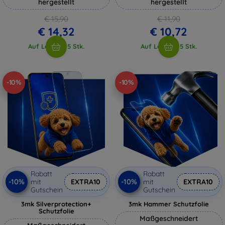
hergestellt
hergestellt
€ 15,90
€ 11,90
€ 14,32
€ 10,72
Auf Lager > 5 Stk.
Auf Lager > 5 Stk.
-10%
-10%
Rabatt
Rabatt
-10%
-10%
mit
EXTRA10
mit
EXTRA10
Gutschein
Gutschein
3mk Silverprotection+
3mk Hammer Schutzfolie
Schutzfolie
Maßgeschneidert