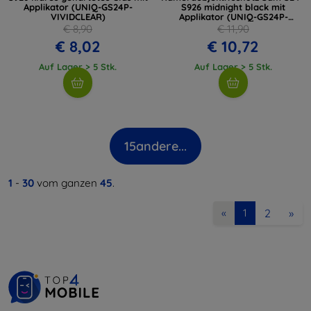
Applikator (UNIQ-GS24P-
S926 midnight black mit
VIVIDCLEAR)
Applikator (UNIQ-GS24P-
ALENSBLK)
€ 8,90
€ 11,90
€ 8,02
€ 10,72
Auf Lager > 5 Stk.
Auf Lager > 5 Stk.
15
andere...
1
-
30
vom ganzen
45
.
2
»
«
1