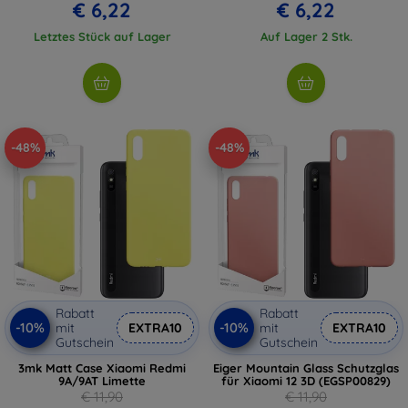
€ 6,22
€ 6,22
Letztes Stück auf Lager
Auf Lager 2 Stk.
-48%
-48%
Rabatt
Rabatt
-10%
-10%
mit
EXTRA10
mit
EXTRA10
Gutschein
Gutschein
3mk Matt Case Xiaomi Redmi
Eiger Mountain Glass Schutzglas
9A/9AT Limette
für Xiaomi 12 3D (EGSP00829)
€ 11,90
€ 11,90