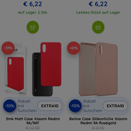
€ 6,22
€ 6,22
Auf Lager 2 Stk.
Letztes Stück auf Lager
-31%
-61%
Rabatt
Rabatt
-10%
-10%
mit
EXTRA10
mit
EXTRA10
Gutschein
Gutschein
3mk Matt Case Xiaomi Redmi
Beline Case Silikonhülle Xiaomi
9A/9AT
Redmi 9A Roségold
€ 12,90
€ 8,90