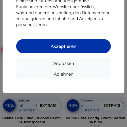
Einige sind für das ordnungsgemäße
€ 7,10
€ 7,10
Funktionieren der Website unerlässlich,
während andere uns helfen, den Datenverkehr
Auf Lager > 5 Stk.
Auf Lager > 5 Stk.
zu analysieren und Inhalte und Anzeigen zu
personalisieren.
Akzeptieren
-10%
-10%
Anpassen
Ablehnen
Rabatt
Rabatt
-10%
-10%
mit
EXTRA10
mit
EXTRA10
Gutschein
Gutschein
Beline Case Candy Xiaomi Redmi
Beline Case Candy Xiaomi Redmi
9A transparent
9A blau
€ 7,90
€ 7,90