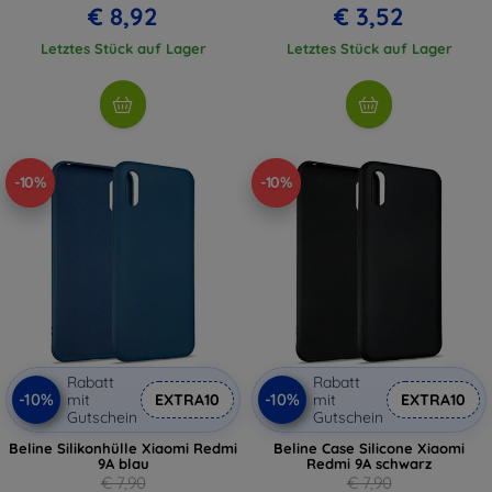
€ 8,92
€ 3,52
Letztes Stück auf Lager
Letztes Stück auf Lager
-10%
-10%
Rabatt
Rabatt
-10%
-10%
mit
EXTRA10
mit
EXTRA10
Gutschein
Gutschein
Beline Silikonhülle Xiaomi Redmi
Beline Case Silicone Xiaomi
9A blau
Redmi 9A schwarz
€ 7,90
€ 7,90