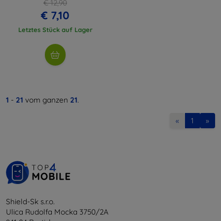
€ 12,90
€ 7,10
Letztes Stück auf Lager
1
-
21
vom ganzen
21
.
«
1
»
Shield-Sk s.r.o.
Ulica Rudolfa Mocka 3750/2A