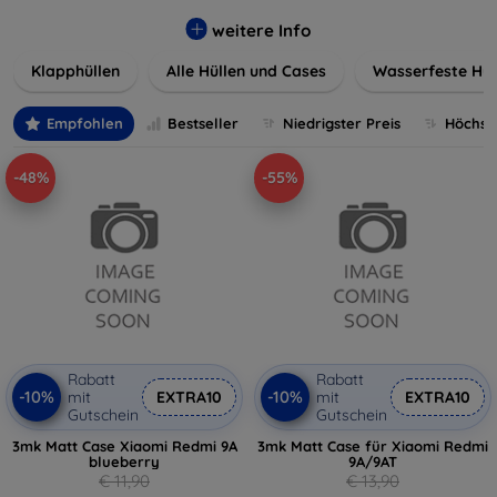
werden. Wählen Sie aus einer Vielzahl von Materialien und
Farben, um Ihren persönlichen Stil perfekt zu
weitere Info
unterstreichen.
Klapphüllen
Alle Hüllen und Cases
Wasserfeste Hül
Empfohlen
Bestseller
Niedrigster Preis
Höchste
-48%
-55%
Rabatt
Rabatt
-10%
-10%
mit
EXTRA10
mit
EXTRA10
Gutschein
Gutschein
3mk Matt Case Xiaomi Redmi 9A
3mk Matt Case für Xiaomi Redmi
blueberry
9A/9AT
€ 11,90
€ 13,90