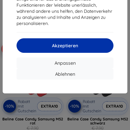
€ 7,10
€ 7,10
Funktionieren der Website unerlässlich,
während andere uns helfen, den Datenverkehr
Auf Lager > 5 Stk.
Auf Lager > 5 Stk.
zu analysieren und Inhalte und Anzeigen zu
personalisieren.
Akzeptieren
-10%
-10%
Anpassen
Ablehnen
Rabatt
Rabatt
-10%
-10%
mit
EXTRA10
mit
EXTRA10
Gutschein
Gutschein
Beline Case Candy Samsung M52
Beline Case Candy Samsung M52
rot
schwarz
€ 7,90
€ 7,90