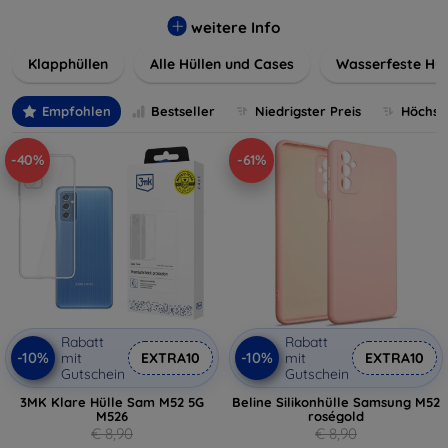
werden. Wählen Sie aus einer Vielzahl von Materialien und
Farben, um Ihren persönlichen Stil perfekt zu
weitere Info
unterstreichen.
Klapphüllen
Alle Hüllen und Cases
Wasserfeste Hül
Empfohlen
Bestseller
Niedrigster Preis
Höchste
-40%
-61%
Rabatt
Rabatt
-10%
-10%
mit
EXTRA10
mit
EXTRA10
Gutschein
Gutschein
3MK Klare Hülle Sam M52 5G
Beline Silikonhülle Samsung M52
M526
roségold
€ 8,90
€ 8,90