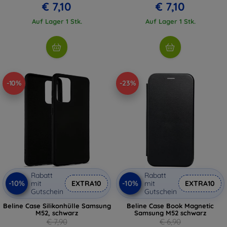
€ 7,10
€ 7,10
Auf Lager 1 Stk.
Auf Lager 1 Stk.
-10%
-23%
Rabatt
Rabatt
-10%
-10%
mit
EXTRA10
mit
EXTRA10
Gutschein
Gutschein
Beline Case Silikonhülle Samsung
Beline Case Book Magnetic
M52, schwarz
Samsung M52 schwarz
€ 7,90
€ 6,90