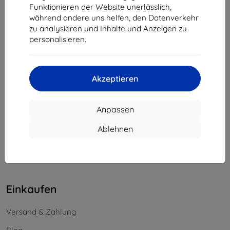
Funktionieren der Website unerlässlich,
Unternehmens-ID:
46701494
während andere uns helfen, den Datenverkehr
USt-IdNr.:
SK2023549671
zu analysieren und Inhalte und Anzeigen zu
personalisieren.
Kontakt
info@top4mobile.eu
Akzeptieren
Schreiben Sie uns
Anpassen
Montag bis Freitag:
Online
8:00 - 16:00
Ablehnen
Samstag und Sonntag:
Offline
Einkaufen
Versand & Zahlung