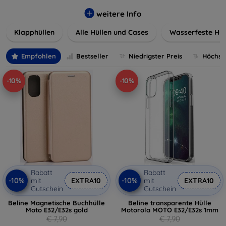
werden. Wählen Sie aus einer Vielzahl von Materialien und
Farben, um Ihren persönlichen Stil perfekt zu
weitere Info
unterstreichen.
Klapphüllen
Alle Hüllen und Cases
Wasserfeste Hül
Empfohlen
Bestseller
Niedrigster Preis
Höchste
-10%
-10%
Rabatt
Rabatt
-10%
-10%
mit
EXTRA10
mit
EXTRA10
Gutschein
Gutschein
Beline Magnetische Buchhülle
Beline transparente Hülle
Moto E32/E32s gold
Motorola MOTO E32/E32s 1mm
€ 7,90
€ 7,90