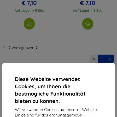
€ 7,10
€ 7,10
Auf Lager > 5 Stk.
Auf Lager > 5 Stk.
1
-
2
vom ganzen
2
.
«
1
»
Diese Website verwendet
Cookies, um Ihnen die
bestmögliche Funktionalität
bieten zu können.
Shield-Sk s.r.o.
Ulica Rudolfa Mocka 3750/2A
Wir verwenden Cookies auf unserer Website.
841 04 Bratislava
Einige sind für das ordnungsgemäße