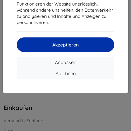
Funktionieren der Website unerlässlich,
Unternehmens-ID:
46701494
während andere uns helfen, den Datenverkehr
USt-IdNr.:
SK2023549671
zu analysieren und Inhalte und Anzeigen zu
personalisieren.
Kontakt
info@top4mobile.eu
Akzeptieren
Schreiben Sie uns
Anpassen
Montag bis Freitag:
Online
8:00 - 16:00
Ablehnen
Samstag und Sonntag:
Offline
Einkaufen
Versand & Zahlung