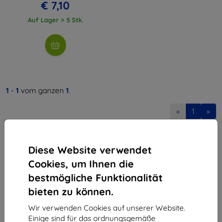
€ 7,10
Auf Lager > 5 Stk.
1
-
1
vom ganzen
1
.
«
1
»
Diese Website verwendet
Cookies, um Ihnen die
bestmögliche Funktionalität
bieten zu können.
Shield-Sk s.r.o.
Ulica Rudolfa Mocka 3750/2A
Wir verwenden Cookies auf unserer Website.
841 04 Bratislava
Einige sind für das ordnungsgemäße