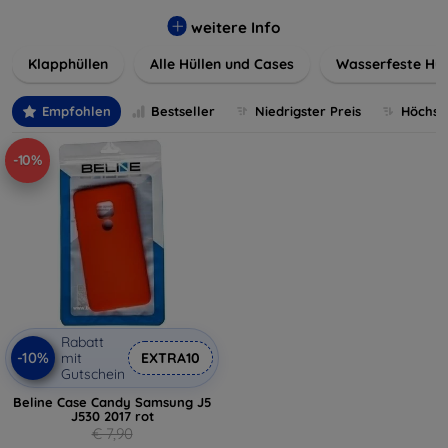
werden. Wählen Sie aus einer Vielzahl von Materialien und
Farben, um Ihren persönlichen Stil perfekt zu
weitere Info
unterstreichen.
Klapphüllen
Alle Hüllen und Cases
Wasserfeste Hül
Empfohlen
Bestseller
Niedrigster Preis
Höchste
-10%
Rabatt
-10%
mit
EXTRA10
Gutschein
Beline Case Candy Samsung J5
J530 2017 rot
€ 7,90