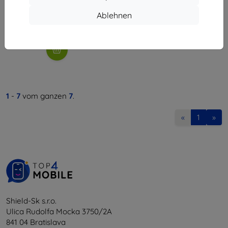
€ 9,90
€ 8,02
Ablehnen
Letztes Stück auf Lager
1
-
7
vom ganzen
7
.
«
1
»
Shield-Sk s.r.o.
Ulica Rudolfa Mocka 3750/2A
841 04 Bratislava