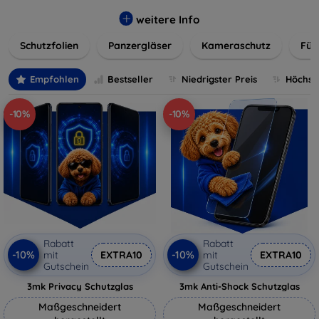
flexibler Folie, unsere Schutzlösungen sind einfach zu
installieren und passgenau für jedes Gerät, um eine
weitere Info
nahtlose Nutzung zu gewährleisten. Schützen Sie Ihr
Schutzfolien
Panzergläser
Kameraschutz
Für
wertvolles Gerät mit unseren langlebigen und zuverlässigen
Displayschutzlösungen und genießen Sie ein sorgenfreies
digitales Erlebnis.
Empfohlen
Bestseller
Niedrigster Preis
Höchste
-10%
-10%
Rabatt
Rabatt
-10%
-10%
mit
EXTRA10
mit
EXTRA10
Gutschein
Gutschein
3mk Privacy Schutzglas
3mk Anti-Shock Schutzglas
Maßgeschneidert
Maßgeschneidert