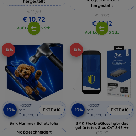
hergestellt
hergestellt
€ 11,90
€ 17,90
€ 10,72
€ 16,12
Auf Lager > 5 Stk.
Auf Lager > 5 Stk.
-10%
-10%
Rabatt
Rabatt
-10%
-10%
mit
EXTRA10
mit
EXTRA10
Gutschein
Gutschein
3mk Hammer Schutzfolie
3MK FlexibleGlass hybrides
gehärtetes Glas CAT S42 H+
Maßgeschneidert
€ 9,90