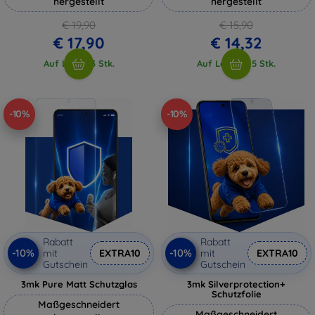
hergestellt
hergestellt
€ 19,90
€ 15,90
€ 17,90
€ 14,32
Auf Lager 3 Stk.
Auf Lager > 5 Stk.
-10%
-10%
Rabatt
Rabatt
-10%
-10%
mit
EXTRA10
mit
EXTRA10
Gutschein
Gutschein
3mk Pure Matt Schutzglas
3mk Silverprotection+
Schutzfolie
Maßgeschneidert
Maßgeschneidert