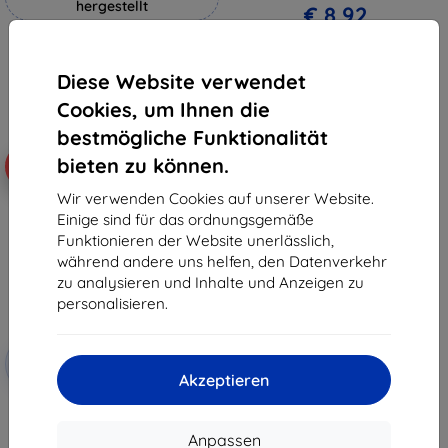
hergestellt
€ 8,92
€ 18,90
Auf Lager 1 Stk.
€ 17,02
Diese Website verwendet
Auf Lager 4 Stk.
Cookies, um Ihnen die
bestmögliche Funktionalität
bieten zu können.
-19%
Wir verwenden Cookies auf unserer Website.
Einige sind für das ordnungsgemäße
Funktionieren der Website unerlässlich,
während andere uns helfen, den Datenverkehr
zu analysieren und Inhalte und Anzeigen zu
personalisieren.
Rabatt
-10%
mit
EXTRA10
Akzeptieren
Gutschein
3MK FlexibleGlass CAT S42
hybrides Panzerglas
(5903108298407)
Anpassen