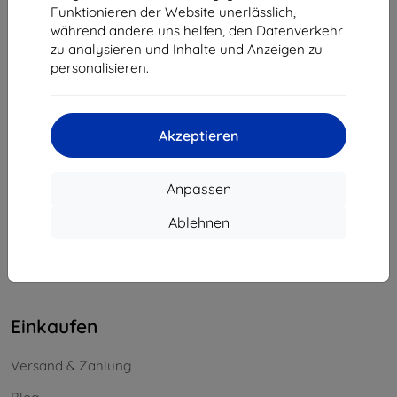
Funktionieren der Website unerlässlich,
Unternehmens-ID:
46701494
während andere uns helfen, den Datenverkehr
USt-IdNr.:
SK2023549671
zu analysieren und Inhalte und Anzeigen zu
personalisieren.
Kontakt
info@top4mobile.eu
Akzeptieren
Schreiben Sie uns
Anpassen
Montag bis Freitag:
Online
8:00 - 16:00
Ablehnen
Samstag und Sonntag:
Offline
Einkaufen
Versand & Zahlung