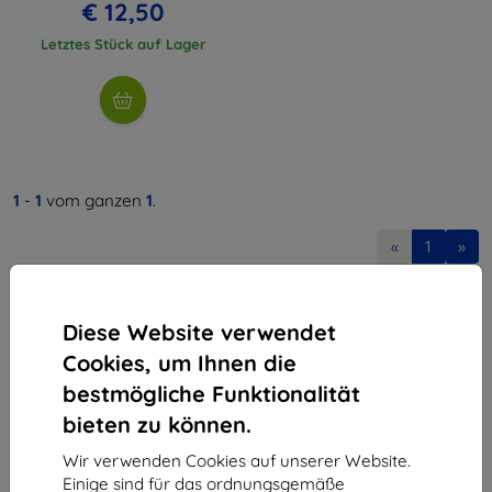
€ 12,50
Letztes Stück auf Lager
1
-
1
vom ganzen
1
.
«
1
»
Diese Website verwendet
Cookies, um Ihnen die
bestmögliche Funktionalität
bieten zu können.
Shield-Sk s.r.o.
Ulica Rudolfa Mocka 3750/2A
Wir verwenden Cookies auf unserer Website.
841 04 Bratislava
Einige sind für das ordnungsgemäße