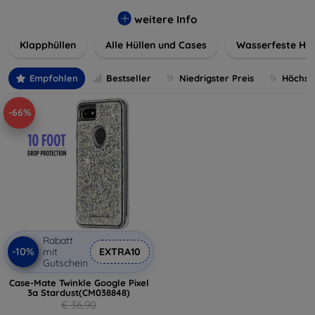
werden. Wählen Sie aus einer Vielzahl von Materialien und
Farben, um Ihren persönlichen Stil perfekt zu
weitere Info
unterstreichen.
Klapphüllen
Alle Hüllen und Cases
Wasserfeste Hül
Empfohlen
Bestseller
Niedrigster Preis
Höchste
-66%
Rabatt
-10%
mit
EXTRA10
Gutschein
Case-Mate Twinkle Google Pixel
3a Stardust(CM038848)
€ 36,90