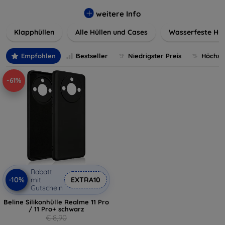
werden. Wählen Sie aus einer Vielzahl von Materialien und
Farben, um Ihren persönlichen Stil perfekt zu
weitere Info
unterstreichen.
Klapphüllen
Alle Hüllen und Cases
Wasserfeste Hül
Empfohlen
Bestseller
Niedrigster Preis
Höchste
-61%
Rabatt
-10%
mit
EXTRA10
Gutschein
Beline Silikonhülle Realme 11 Pro
/ 11 Pro+ schwarz
€ 8,90