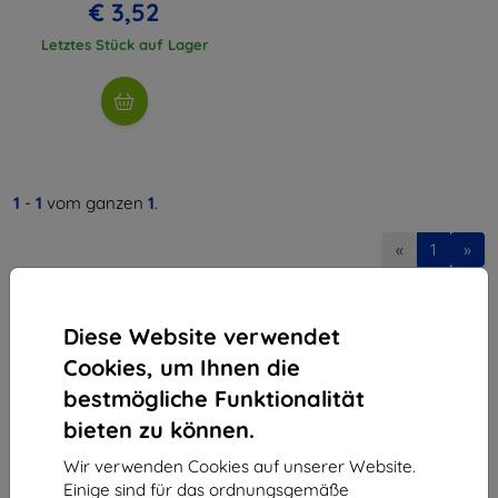
€ 3,52
Letztes Stück auf Lager
1
-
1
vom ganzen
1
.
«
1
»
Diese Website verwendet
Cookies, um Ihnen die
bestmögliche Funktionalität
bieten zu können.
Shield-Sk s.r.o.
Ulica Rudolfa Mocka 3750/2A
Wir verwenden Cookies auf unserer Website.
841 04 Bratislava
Einige sind für das ordnungsgemäße