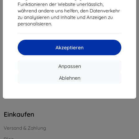
Funktionieren der Website unerlässlich,
Unternehmens-ID:
46701494
während andere uns helfen, den Datenverkehr
USt-IdNr.:
SK2023549671
zu analysieren und Inhalte und Anzeigen zu
personalisieren.
Kontakt
info@top4mobile.eu
Akzeptieren
Schreiben Sie uns
Anpassen
Montag bis Freitag:
Online
8:00 - 16:00
Ablehnen
Samstag und Sonntag:
Offline
Einkaufen
Versand & Zahlung