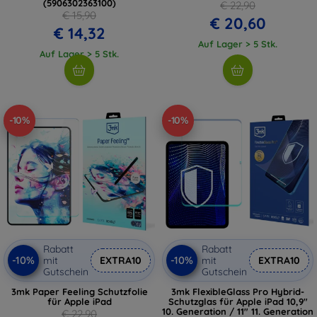
(5906302363100)
€ 22,90
€ 15,90
€ 20,60
€ 14,32
Auf Lager > 5 Stk.
Auf Lager > 5 Stk.
-10%
-10%
Rabatt
Rabatt
-10%
-10%
mit
EXTRA10
mit
EXTRA10
Gutschein
Gutschein
3mk Paper Feeling Schutzfolie
3mk FlexibleGlass Pro Hybrid-
für Apple iPad
Schutzglas für Apple iPad 10,9"
10. Generation / 11" 11. Generation
€ 22,90