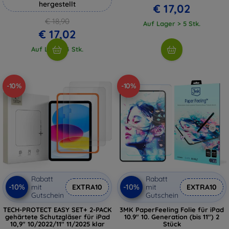
hergestellt
€ 17,02
€ 18,90
Auf Lager > 5 Stk.
€ 17,02
Auf Lager 4 Stk.
-10%
-10%
Rabatt
Rabatt
-10%
-10%
mit
EXTRA10
mit
EXTRA10
Gutschein
Gutschein
TECH-PROTECT EASY SET+ 2-PACK
3MK PaperFeeling Folie für iPad
gehärtete Schutzgläser für iPad
10.9" 10. Generation (bis 11") 2
10,9" 10/2022/11" 11/2025 klar
Stück