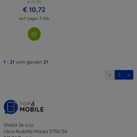
€ 11,90
€ 10,72
Auf Lager 3 Stk.
1
-
21
vom ganzen
21
.
«
1
»
Shield-Sk s.r.o.
Ulica Rudolfa Mocka 3750/2A