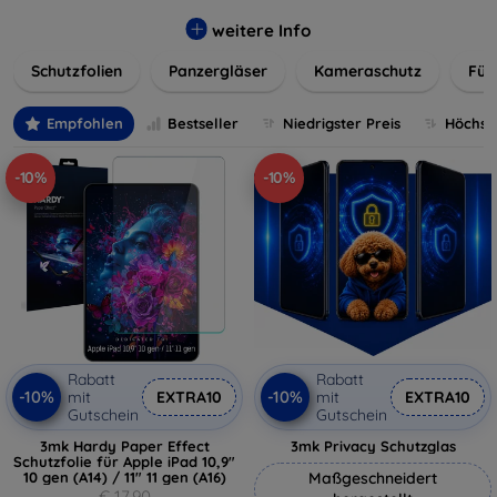
flexibler Folie, unsere Schutzlösungen sind einfach zu
installieren und passgenau für jedes Gerät, um eine
weitere Info
nahtlose Nutzung zu gewährleisten. Schützen Sie Ihr
Schutzfolien
Panzergläser
Kameraschutz
Für
wertvolles Gerät mit unseren langlebigen und zuverlässigen
Displayschutzlösungen und genießen Sie ein sorgenfreies
digitales Erlebnis.
Empfohlen
Bestseller
Niedrigster Preis
Höchste
-10%
-10%
Rabatt
Rabatt
-10%
-10%
mit
EXTRA10
mit
EXTRA10
Gutschein
Gutschein
3mk Hardy Paper Effect
3mk Privacy Schutzglas
Schutzfolie für Apple iPad 10,9"
10 gen (A14) / 11" 11 gen (A16)
Maßgeschneidert
€ 17,90