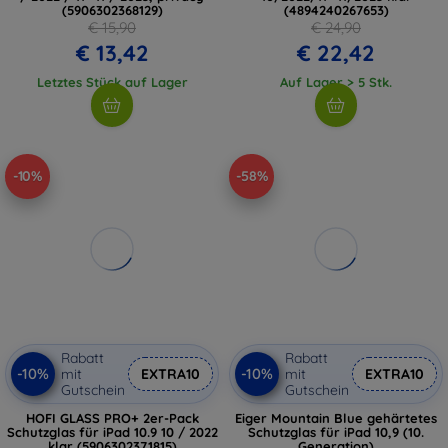
(5906302368129)
(4894240267653)
€ 15,90
€ 24,90
€ 13,42
€ 22,42
Letztes Stück auf Lager
Auf Lager > 5 Stk.
-10%
-58%
Rabatt
Rabatt
-10%
-10%
mit
EXTRA10
mit
EXTRA10
Gutschein
Gutschein
HOFI GLASS PRO+ 2er-Pack
Eiger Mountain Blue gehärtetes
Schutzglas für iPad 10.9 10 / 2022
Schutzglas für iPad 10,9 (10.
klar (5906302371815)
Generation)