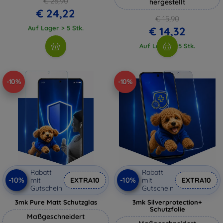
€ 26,90
hergestellt
€ 24,22
€ 15,90
Auf Lager > 5 Stk.
€ 14,32
Auf Lager > 5 Stk.
-10%
-10%
Rabatt
Rabatt
-10%
-10%
mit
EXTRA10
mit
EXTRA10
Gutschein
Gutschein
3mk Pure Matt Schutzglas
3mk Silverprotection+
Schutzfolie
Maßgeschneidert