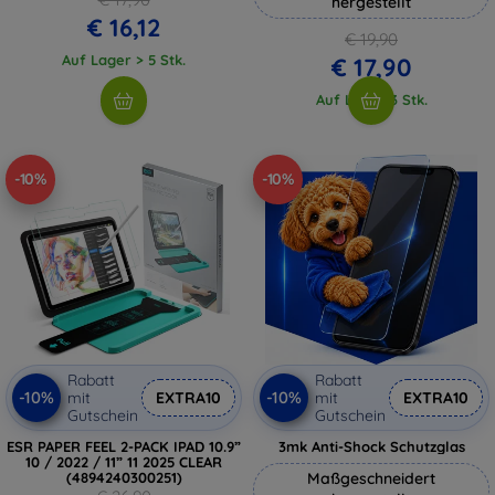
hergestellt
€ 16,12
€ 19,90
Auf Lager > 5 Stk.
€ 17,90
Auf Lager 3 Stk.
-10%
-10%
Rabatt
Rabatt
-10%
-10%
mit
EXTRA10
mit
EXTRA10
Gutschein
Gutschein
ESR PAPER FEEL 2-PACK IPAD 10.9”
3mk Anti-Shock Schutzglas
10 / 2022 / 11” 11 2025 CLEAR
(4894240300251)
Maßgeschneidert