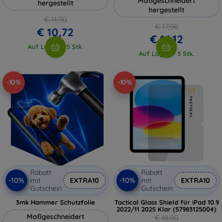
Maßgeschneidert
hergestellt
hergestellt
€ 11,90
€ 17,90
€ 10,72
€ 16,12
Auf Lager > 5 Stk.
Auf Lager > 5 Stk.
-10%
-10%
Rabatt
Rabatt
-10%
-10%
mit
EXTRA10
mit
EXTRA10
Gutschein
Gutschein
3mk Hammer Schutzfolie
Tactical Glass Shield für iPad 10.9
2022/11 2025 Klar (57983125004)
Maßgeschneidert
€ 18,90