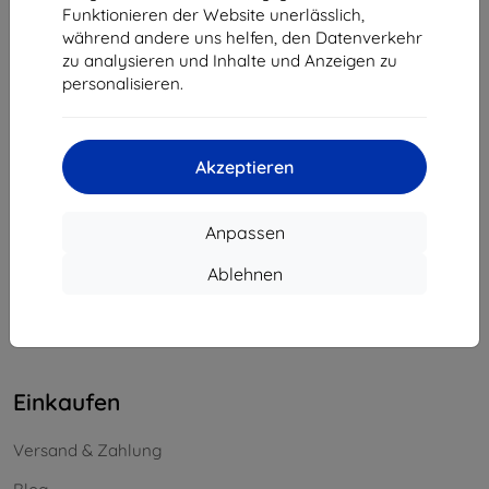
Funktionieren der Website unerlässlich,
Unternehmens-ID:
46701494
während andere uns helfen, den Datenverkehr
USt-IdNr.:
SK2023549671
zu analysieren und Inhalte und Anzeigen zu
personalisieren.
Kontakt
info@top4mobile.eu
Akzeptieren
Schreiben Sie uns
Anpassen
Montag bis Freitag:
Online
8:00 - 16:00
Ablehnen
Samstag und Sonntag:
Offline
Einkaufen
Versand & Zahlung