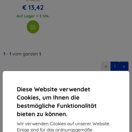
€ 13,42
Auf Lager > 5 Stk.
1
-
1
vom ganzen
1
.
«
1
»
Diese Website verwendet
Cookies, um Ihnen die
bestmögliche Funktionalität
bieten zu können.
Shield-Sk s.r.o.
Ulica Rudolfa Mocka 3750/2A
Wir verwenden Cookies auf unserer Website.
841 04 Bratislava
Einige sind für das ordnungsgemäße