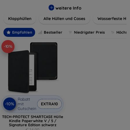
werden. Wählen Sie aus einer Vielzahl von Materialien und
Farben, um Ihren persönlichen Stil perfekt zu
weitere Info
unterstreichen.
Klapphüllen
Alle Hüllen und Cases
Wasserfeste Hül
Empfohlen
Bestseller
Niedrigster Preis
Höchste
-10%
Rabatt
-10%
mit
EXTRA10
Gutschein
TECH-PROTECT SMARTCASE Hülle
Kindle Paperwhite V / 5 /
Signature Edition schwarz
€ 14,90