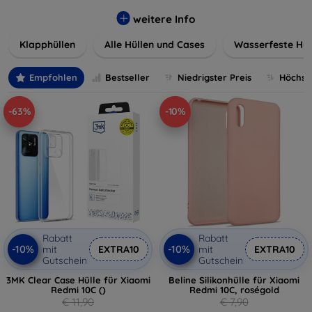
werden. Wählen Sie aus einer Vielzahl von Materialien und
Farben, um Ihren persönlichen Stil perfekt zu
weitere Info
unterstreichen.
Klapphüllen
Alle Hüllen und Cases
Wasserfeste Hül
Empfohlen
Bestseller
Niedrigster Preis
Höchste
-63%
-10%
Rabatt
Rabatt
-10%
-10%
mit
EXTRA10
mit
EXTRA10
Gutschein
Gutschein
3MK Clear Case Hülle für Xiaomi
Beline Silikonhülle für Xiaomi
Redmi 10C ()
Redmi 10C, roségold
€ 11,90
€ 7,90