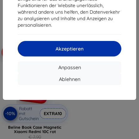
€ 7,90
€ 7,10
Funktionieren der Website unerlässlich,
€ 7,10
während andere uns helfen, den Datenverkehr
Auf Lager > 5 Stk.
zu analysieren und Inhalte und Anzeigen zu
Auf Lager > 5 Stk.
personalisieren.
Akzeptieren
-10%
Anpassen
Ablehnen
Rabatt
-10%
mit
EXTRA10
Gutschein
Beline Book Case Magnetic
Xiaomi Redmi 10C rot
€ 7,90