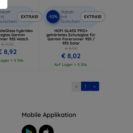
abatt
Rabatt
-10%
it
EXTRA10
mit
EXTRA10
utschein
Gutschein
bleGlass hybrides
HOFI GLASS PRO+
tzglas Garmin
gehärtetes Schutzglas für
nner 955 Watch
Garmin Forerunner 955 /
955 Solar
€ 9,90
€ 8,90
€ 8,92
€ 8,02
ager > 5 Stk.
Auf Lager > 5 Stk.
«
1
»
n
Mobile Applikation