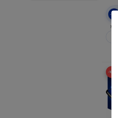
-10
3mk 
M
-10%