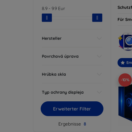
Schutzf
8.9
-
9.9
Eur
Für Sm
Hersteller
Povrchová úprava
Em
Hrúbka skla
-10%
Typ ochrany displeja
Erweiterter Filter
Ergebnisse
8