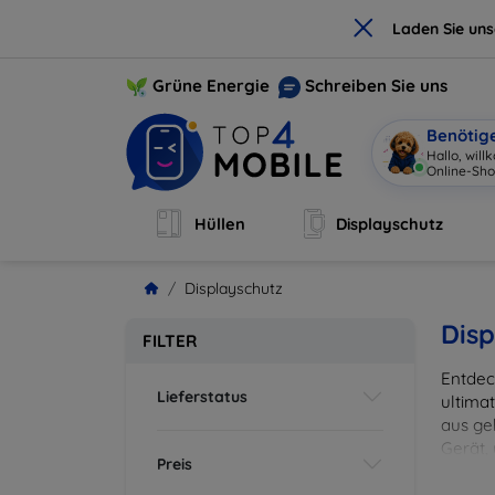
×
Laden Sie un
Grüne Energie
Schreiben Sie uns
Benötig
Hallo, wil
Online-Sho
Hüllen
Displayschutz
Displayschutz
Disp
FILTER
Entdec
Lieferstatus
ultima
aus ge
Gerät,
Preis
zuverl