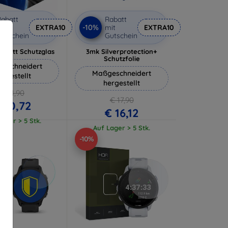
abatt
Rabatt
-10%
it
EXTRA10
mit
EXTRA10
utschein
Gutschein
 Matt Schutzglas
3mk Silverprotection+
Schutzfolie
eschneidert
Maßgeschneidert
ergestellt
hergestellt
€ 11,90
€ 17,90
 10,72
€ 16,12
ager > 5 Stk.
Auf Lager > 5 Stk.
-10%