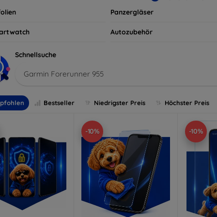
olien
Panzergläser
artwatch
Autozubehör
Schnellsuche
Garmin Forerunner 955
pfohlen
Bestseller
Niedrigster Preis
Höchster Preis
-10%
-10%