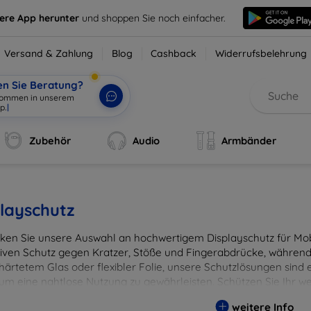
sere App herunter
und shoppen Sie noch einfacher.
Versand & Zahlung
Blog
Cashback
Widerrufsbelehrung
en Sie Beratung?
lkommen in unserem
p.
|
Zubehör
Audio
Armbänder
layschutz
ken Sie unsere Auswahl an hochwertigem Displayschutz für Mobi
tiven Schutz gegen Kratzer, Stöße und Fingerabdrücke, während 
härtetem Glas oder flexibler Folie, unsere Schutzlösungen sind e
 um eine nahtlose Nutzung zu gewährleisten. Schützen Sie Ihr w
ässigen Displayschutzlösungen und genießen Sie ein sorgenfreies 
weitere Info