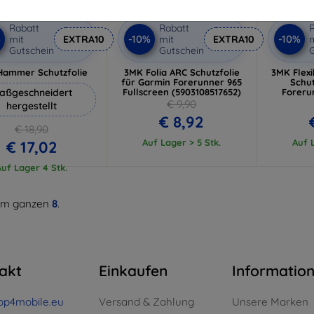
Rabatt
Rabatt
R
%
-10%
-10%
mit
EXTRA10
mit
EXTRA10
m
Gutschein
Gutschein
G
Hammer Schutzfolie
3MK Folia ARC Schutzfolie
3MK Flexi
für Garmin Forerunner 965
Schu
aßgeschneidert
Fullscreen (5903108517652)
Foreru
€ 9,90
hergestellt
€ 8,92
€ 18,90
Auf Lager > 5 Stk.
Auf L
€ 17,02
Auf Lager 4 Stk.
m ganzen
8
.
akt
Einkaufen
Informatio
op4mobile.eu
Versand & Zahlung
Unsere Marken