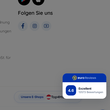
Folgen Sie uns
dnung
gungen
St. für
Exzellent
4.6
13573 Bewertungen
Top4Mobile.at
Unsere E-Shops