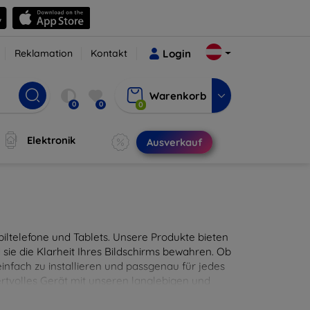
Reklamation
Kontakt
Login
Warenkorb
0
0
0
Elektronik
Ausverkauf
ltelefone und Tablets. Unsere Produkte bieten
sie die Klarheit Ihres Bildschirms bewahren. Ob
infach zu installieren und passgenau für jedes
ertvolles Gerät mit unseren langlebigen und
digitales Erlebnis.