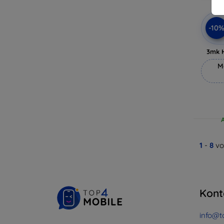
-10
3mk 
M
1
-
8
vo
Kont
info@t