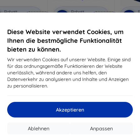
Rabatt
Rabatt
R
%
-10%
-10%
mit
EXTRA10
mit
EXTRA10
m
Gutschein
Gutschein
G
Diese Website verwendet Cookies, um
Privacy Schutzglas
3mk Anti-Shock Schutzglas
3mk Pure
Ihnen die bestmögliche Funktionalität
aßgeschneidert
Maßgeschneidert
Maßg
hergestellt
hergestellt
h
bieten zu können.
€ 19,90
€ 15,90
Wir verwenden Cookies auf unserer Website. Einige sind
€ 17,90
€ 14,32
€
für das ordnungsgemäße Funktionieren der Website
unerlässlich, während andere uns helfen, den
Auf Lager 3 Stk.
Auf Lager > 5 Stk.
Auf L
Datenverkehr zu analysieren und Inhalte und Anzeigen
-10%
-10%
zu personalisieren.
Akzeptieren
Ablehnen
Anpassen