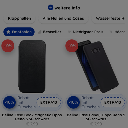
werden. Wählen Sie aus einer Vielzahl von Materialien und
Farben, um Ihren persönlichen Stil perfekt zu
weitere Info
unterstreichen.
Klapphüllen
Alle Hüllen und Cases
Wasserfeste Hül
Empfohlen
Bestseller
Niedrigster Preis
Höchste
-10%
-10%
Rabatt
Rabatt
-10%
-10%
mit
EXTRA10
mit
EXTRA10
Gutschein
Gutschein
Beline Case Book Magnetic Oppo
Beline Case Candy Oppo Reno 5
Reno 5 5G schwarz
5G schwarz
€ 7,90
€ 7,90