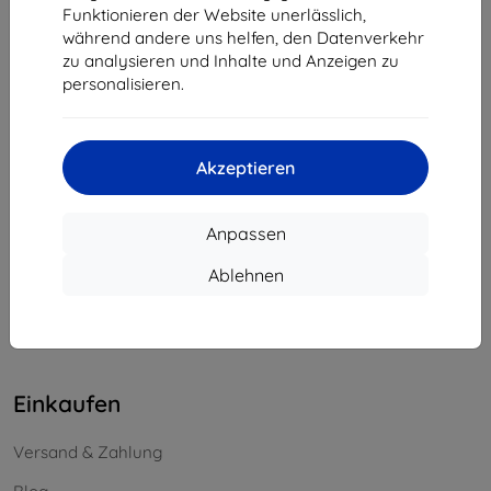
Funktionieren der Website unerlässlich,
Unternehmens-ID:
46701494
während andere uns helfen, den Datenverkehr
USt-IdNr.:
SK2023549671
zu analysieren und Inhalte und Anzeigen zu
personalisieren.
Kontakt
info@top4mobile.eu
Akzeptieren
Schreiben Sie uns
Anpassen
Montag bis Freitag:
Online
8:00 - 16:00
Ablehnen
Samstag und Sonntag:
Offline
Einkaufen
Versand & Zahlung