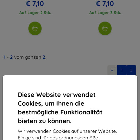
€ 7,10
€ 7,10
Auf Lager 2 Stk.
Auf Lager 3 Stk.
1
-
2
vom ganzen
2
.
«
1
»
Diese Website verwendet
Cookies, um Ihnen die
bestmögliche Funktionalität
bieten zu können.
Shield-Sk s.r.o.
Ulica Rudolfa Mocka 3750/2A
Wir verwenden Cookies auf unserer Website.
841 04 Bratislava
Einige sind für das ordnungsgemäße