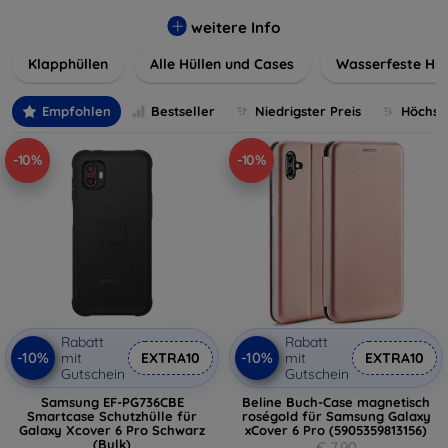
werden. Wählen Sie aus einer Vielzahl von Materialien und
Farben, um Ihren persönlichen Stil perfekt zu
weitere Info
unterstreichen.
Klapphüllen
Alle Hüllen und Cases
Wasserfeste Hül
Empfohlen
Bestseller
Niedrigster Preis
Höchste
-10%
-10%
Rabatt
Rabatt
-10%
-10%
mit
EXTRA10
mit
EXTRA10
Gutschein
Gutschein
Samsung EF-PG736CBE
Beline Buch-Case magnetisch
Smartcase Schutzhülle für
roségold für Samsung Galaxy
Galaxy Xcover 6 Pro Schwarz
xCover 6 Pro (5905359813156)
(Bulk)
€ 7,90