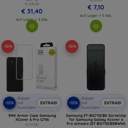
€ 34,90
€ 7,10
€ 31,40
Auf Lager > 5 Stk.
Auf Lager > 5 Stk.
-10%
-10%
Rabatt
Rabatt
-10%
-10%
mit
EXTRA10
mit
EXTRA10
Gutschein
Gutschein
3MK Armor Case Samsung
Samsung ET-BG715CBE Gürtelclip
XCover 6 Pro G736
für Samsung Galaxy Xcover 6
Pro schwarz (ET-BG715CBEBWW)
€ 11,90