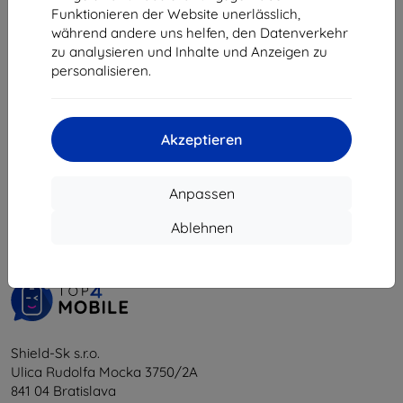
€ 7,90
€ 7,90
Funktionieren der Website unerlässlich,
€ 7,10
€ 7,10
während andere uns helfen, den Datenverkehr
zu analysieren und Inhalte und Anzeigen zu
Auf Lager > 5 Stk.
Auf Lager > 5 Stk.
personalisieren.
Akzeptieren
1
-
6
vom ganzen
6
.
Anpassen
«
1
»
Ablehnen
Shield-Sk s.r.o.
Ulica Rudolfa Mocka 3750/2A
841 04 Bratislava