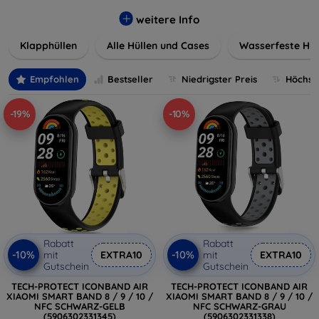
werden. Wählen Sie aus einer Vielzahl von Materialien und
Farben, um Ihren persönlichen Stil perfekt zu
weitere Info
unterstreichen.
Klapphüllen
Alle Hüllen und Cases
Wasserfeste Hül
Empfohlen
Bestseller
Niedrigster Preis
Höchste
-19%
-10%
Rabatt
Rabatt
-10%
-10%
mit
EXTRA10
mit
EXTRA10
Gutschein
Gutschein
TECH-PROTECT ICONBAND AIR
TECH-PROTECT ICONBAND AIR
XIAOMI SMART BAND 8 / 9 / 10 /
XIAOMI SMART BAND 8 / 9 / 10 /
NFC SCHWARZ-GELB
NFC SCHWARZ-GRAU
(5906302331345)
(5906302331338)