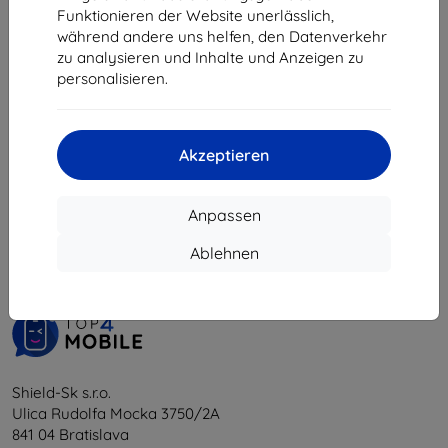
€ 8,90
Funktionieren der Website unerlässlich,
€ 8,02
während andere uns helfen, den Datenverkehr
zu analysieren und Inhalte und Anzeigen zu
Auf Lager 4 Stk.
personalisieren.
Akzeptieren
1
-
5
vom ganzen
5
.
Anpassen
«
1
»
Ablehnen
Shield-Sk s.r.o.
Ulica Rudolfa Mocka 3750/2A
841 04 Bratislava