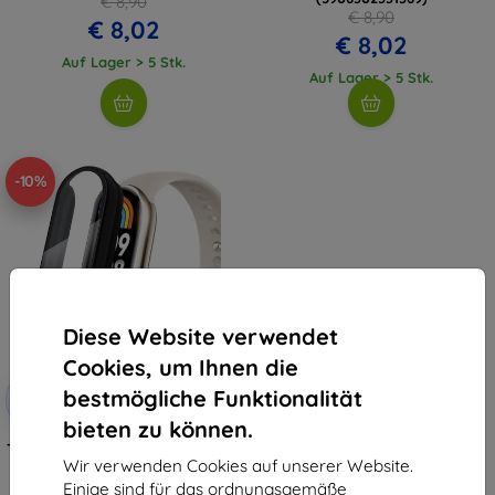
€ 8,90
€ 8,90
€ 8,02
€ 8,02
Auf Lager > 5 Stk.
Auf Lager > 5 Stk.
-10%
Diese Website verwendet
Cookies, um Ihnen die
Rabatt
bestmögliche Funktionalität
-10%
mit
EXTRA10
Gutschein
bieten zu können.
TECH-PROTECT DEFENSE360 Hülle
für XIAOMI SMART BAND 8 / 8
Wir verwenden Cookies auf unserer Website.
NFC schwarz (9490713934883)
Einige sind für das ordnungsgemäße