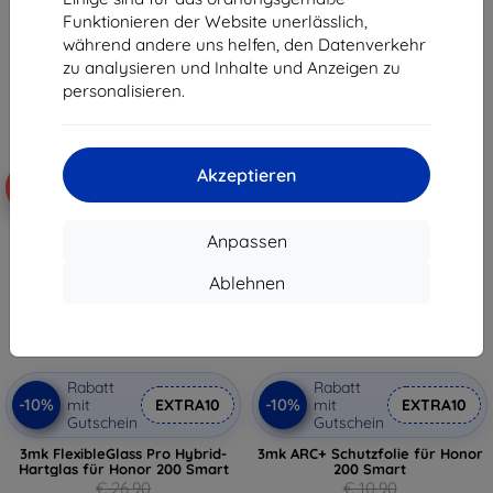
€ 12,50
€ 8,02
Funktionieren der Website unerlässlich,
während andere uns helfen, den Datenverkehr
Auf Lager > 5 Stk.
Auf Lager 1 Stk.
zu analysieren und Inhalte und Anzeigen zu
personalisieren.
Akzeptieren
-10%
-10%
Anpassen
Ablehnen
Rabatt
Rabatt
-10%
-10%
mit
EXTRA10
mit
EXTRA10
Gutschein
Gutschein
3mk FlexibleGlass Pro Hybrid-
3mk ARC+ Schutzfolie für Honor
Hartglas für Honor 200 Smart
200 Smart
€ 26,90
€ 10,90