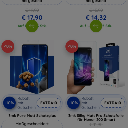
hergestellt
hergestellt
€ 19,90
€ 15,90
€ 17,90
€ 14,32
Auf Lager 3 Stk.
Auf Lager > 5 Stk.
-10%
-10%
Rabatt
Rabatt
-10%
-10%
mit
EXTRA10
mit
EXTRA10
Gutschein
Gutschein
3mk Pure Matt Schutzglas
3mk Silky Matt Pro Schutzfolie
für Honor 200 Smart
Maßgeschneidert
€ 11,90