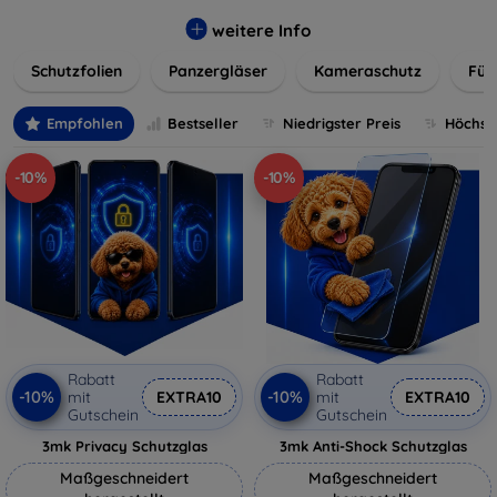
flexibler Folie, unsere Schutzlösungen sind einfach zu
installieren und passgenau für jedes Gerät, um eine
weitere Info
nahtlose Nutzung zu gewährleisten. Schützen Sie Ihr
Schutzfolien
Panzergläser
Kameraschutz
Für
wertvolles Gerät mit unseren langlebigen und zuverlässigen
Displayschutzlösungen und genießen Sie ein sorgenfreies
digitales Erlebnis.
Empfohlen
Bestseller
Niedrigster Preis
Höchste
-10%
-10%
Rabatt
Rabatt
-10%
-10%
mit
EXTRA10
mit
EXTRA10
Gutschein
Gutschein
3mk Privacy Schutzglas
3mk Anti-Shock Schutzglas
Maßgeschneidert
Maßgeschneidert