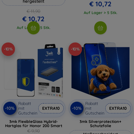
hergestellt
€ 10,72
€ 11,90
Auf Lager > 5 Stk.
€ 10,72
Auf Lager > 5 Stk.
-10%
-10%
Rabatt
Rabatt
-10%
-10%
mit
EXTRA10
mit
EXTRA10
Gutschein
Gutschein
3mk FlexibleGlass Hybrid-
3mk Silverprotection+
Hartglas für Honor 200 Smart
Schutzfolie
€ 9,90