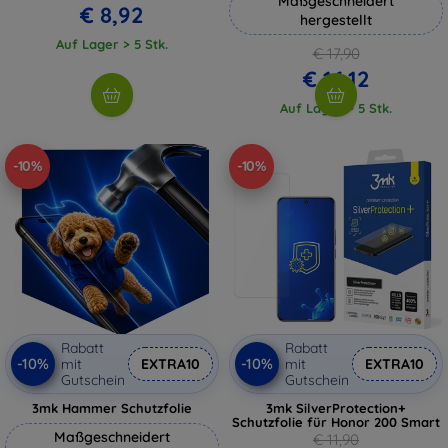
Maßgeschneidert
€ 8,92
hergestellt
Auf Lager > 5 Stk.
€ 17,90
€ 16,12
Auf Lager > 5 Stk.
-10%
-10%
Rabatt
Rabatt
-10%
-10%
mit
EXTRA10
mit
EXTRA10
Gutschein
Gutschein
3mk Hammer Schutzfolie
3mk SilverProtection+
Schutzfolie für Honor 200 Smart
Maßgeschneidert
€ 11,90