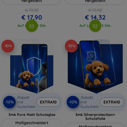
hergestellt
hergestellt
€ 19,90
€ 15,90
€ 17,90
€ 14,32
Auf Lager 3 Stk.
Auf Lager > 5 Stk.
-10%
-10%
Rabatt
Rabatt
-10%
-10%
mit
EXTRA10
mit
EXTRA10
Gutschein
Gutschein
3mk Pure Matt Schutzglas
3mk Silverprotection+
Schutzfolie
Maßgeschneidert
Maßgeschneidert