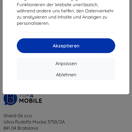
hergestellt
€ 8,02
Funktionieren der Website unerlässlich,
während andere uns helfen, den Datenverkehr
€ 18,90
Auf Lager 2 Stk.
zu analysieren und Inhalte und Anzeigen zu
€ 17,02
personalisieren.
Auf Lager 4 Stk.
Akzeptieren
1
-
6
vom ganzen
6
.
Anpassen
«
1
»
Ablehnen
Shield-Sk s.r.o.
Ulica Rudolfa Mocka 3750/2A
841 04 Bratislava