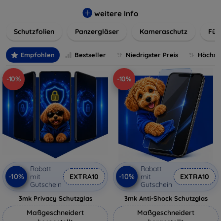
flexibler Folie, unsere Schutzlösungen sind einfach zu
installieren und passgenau für jedes Gerät, um eine
weitere Info
nahtlose Nutzung zu gewährleisten. Schützen Sie Ihr
Schutzfolien
Panzergläser
Kameraschutz
Für
wertvolles Gerät mit unseren langlebigen und zuverlässigen
Displayschutzlösungen und genießen Sie ein sorgenfreies
digitales Erlebnis.
Empfohlen
Bestseller
Niedrigster Preis
Höchste
-10%
-10%
Rabatt
Rabatt
-10%
-10%
mit
EXTRA10
mit
EXTRA10
Gutschein
Gutschein
3mk Privacy Schutzglas
3mk Anti-Shock Schutzglas
Maßgeschneidert
Maßgeschneidert