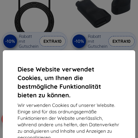
Rabatt
Rabatt
-10%
-10%
mit
EXTRA10
mit
EXTRA10
Gutschein
Gutschein
Tactical USB Ladekabel für
Tactical USB-C Adapter für
Xiaomi Mi Band 8 (57983115736)
Garmin Fenix 7 (57983111915)
€ 13,90
€ 10,90
Diese Website verwendet
€ 12,50
€ 9,80
Cookies, um Ihnen die
Auf Lager > 5 Stk.
Auf Lager > 5 Stk.
bestmögliche Funktionalität
bieten zu können.
Wir verwenden Cookies auf unserer Website.
Einige sind für das ordnungsgemäße
Funktionieren der Website unerlässlich,
-10%
-10%
während andere uns helfen, den Datenverkehr
zu analysieren und Inhalte und Anzeigen zu
personalisieren.