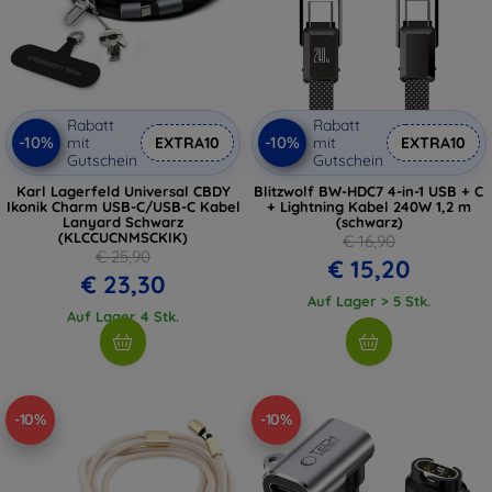
Rabatt
Rabatt
-10%
-10%
mit
EXTRA10
mit
EXTRA10
Gutschein
Gutschein
Karl Lagerfeld Universal CBDY
Blitzwolf BW-HDC7 4-in-1 USB + C
Ikonik Charm USB-C/USB-C Kabel
+ Lightning Kabel 240W 1,2 m
Lanyard Schwarz
(schwarz)
(KLCCUCNMSCKIK)
€ 16,90
€ 25,90
€ 15,20
€ 23,30
Auf Lager > 5 Stk.
Auf Lager 4 Stk.
-10%
-10%