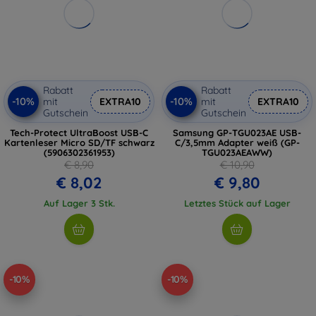
Rabatt
Rabatt
-10%
-10%
mit
EXTRA10
mit
EXTRA10
Gutschein
Gutschein
Tech-Protect UltraBoost USB-C
Samsung GP-TGU023AE USB-
Kartenleser Micro SD/TF schwarz
C/3,5mm Adapter weiß (GP-
(5906302361953)
TGU023AEAWW)
€ 8,90
€ 10,90
€ 8,02
€ 9,80
Auf Lager 3 Stk.
Letztes Stück auf Lager
-10%
-10%