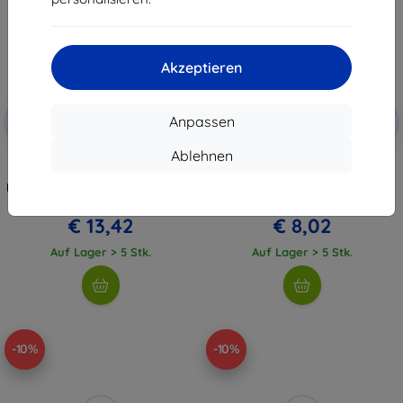
Akzeptieren
Rabatt
Rabatt
Anpassen
-10%
-10%
mit
EXTRA10
mit
EXTRA10
Gutschein
Gutschein
Ablehnen
Tactical USB Ladekabel für
Tactical Smooth Thread Kabel
Amazfit GTR3/GTR3
USB-A/Lightning 0,3 m weiß
PRO/GTS3/T-Rex 2 (57983107334)
(57983104157)
€ 14,90
€ 8,90
€ 13,42
€ 8,02
Auf Lager > 5 Stk.
Auf Lager > 5 Stk.
-10%
-10%