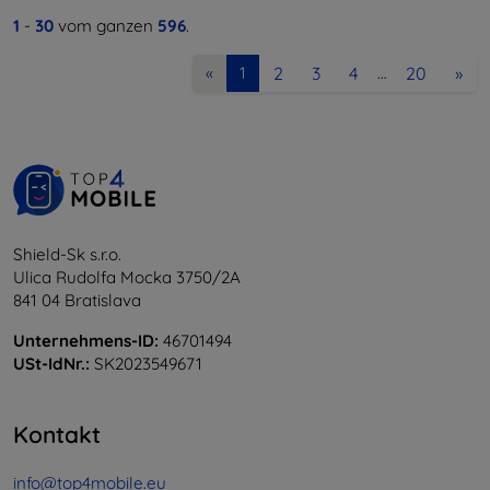
1
-
30
vom ganzen
596
.
2
3
4
20
»
«
1
…
Shield-Sk s.r.o.
Ulica Rudolfa Mocka 3750/2A
841 04 Bratislava
Unternehmens-ID:
46701494
USt-IdNr.:
SK2023549671
Kontakt
info@top4mobile.eu