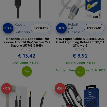
Rabatt
Rabatt
-10%
-10%
mit
EXTRA10
mit
EXTRA10
Gutschein
Gutschein
Taktisches USB-Ladekabel für
3MK Hyper Cable N-SERIES USB-
Xiaomi Amazfit Bip6/Active 2/2
C auf Lightning Kabel 2m 9V/3A
Square (57983128919)
27W weiß
€ 14,90
€ 9,90
€ 13,42
€ 8,92
Auf Lager > 5 Stk.
Extern Lager > 5 St
Auf dem Weg 1 Stücke 10. 8. 2026
-10%
-10%