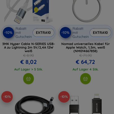
Rabatt
Rabatt
-10%
-10%
mit
EXTRA10
mit
EXTRA10
Gutschein
Gutschein
3MK Hyper Cable N-SERIES USB-
Nomad universelles Kabel für
A zu Lightning 2m 5V/2,4A 12W
Apple Watch, 1,5m, weiß
weiß
(NM014667858)
€ 8,90
€ 71,90
€ 8,02
€ 64,72
Auf Lager > 5 Stk.
Auf Lager 4 Stk.
-10%
-10%