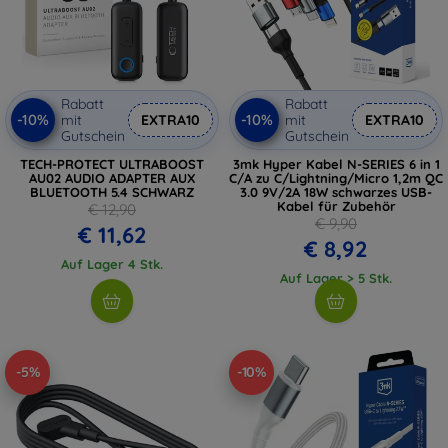
Rabatt
Rabatt
-10%
-10%
mit
EXTRA10
mit
EXTRA10
Gutschein
Gutschein
TECH-PROTECT ULTRABOOST
3mk Hyper Kabel N-SERIES 6 in 1
AU02 AUDIO ADAPTER AUX
C/A zu C/Lightning/Micro 1,2m QC
BLUETOOTH 5.4 SCHWARZ
3.0 9V/2A 18W schwarzes USB-
Kabel für Zubehör
€ 12,90
€ 9,90
€ 11,62
€ 8,92
Auf Lager 4 Stk.
Auf Lager > 5 Stk.
-5%
-10%