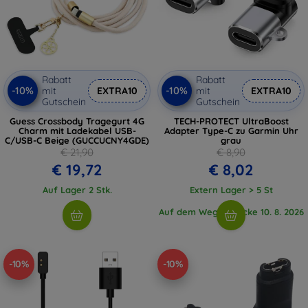
Rabatt
Rabatt
-10%
-10%
mit
EXTRA10
mit
EXTRA10
Gutschein
Gutschein
Guess Crossbody Tragegurt 4G
TECH-PROTECT UltraBoost
Charm mit Ladekabel USB-
Adapter Type-C zu Garmin Uhr
C/USB-C Beige (GUCCUCNY4GDE)
grau
€ 21,90
€ 8,90
€ 19,72
€ 8,02
Auf Lager 2 Stk.
Extern Lager > 5 St
Auf dem Weg 2 Stücke 10. 8. 2026
-10%
-10%