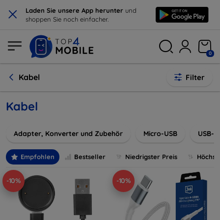
×
Laden Sie unsere App herunter
und
shoppen Sie noch einfacher.
0
Kabel
Filter
Kabel
Adapter, Konverter und Zubehör
Micro-USB
USB-C
Empfohlen
Bestseller
Niedrigster Preis
Höchste
-10%
-10%