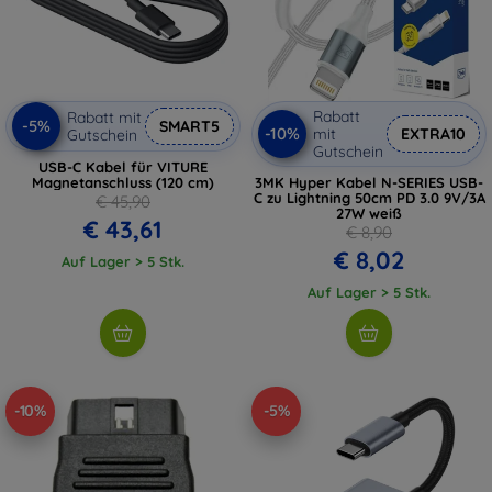
Rabatt
Rabatt mit
-5%
SMART5
-10%
mit
EXTRA10
Gutschein
Gutschein
USB-C Kabel für VITURE
Magnetanschluss (120 cm)
3MK Hyper Kabel N-SERIES USB-
C zu Lightning 50cm PD 3.0 9V/3A
€ 45,90
27W weiß
€ 43,61
€ 8,90
€ 8,02
Auf Lager > 5 Stk.
Auf Lager > 5 Stk.
-10%
-5%