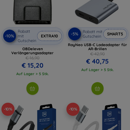
Rabatt
Rabatt mit
-5%
SMART5
-10%
mit
EXTRA10
Gutschein
Gutschein
RayNeo USB-C Ladeadapter für
OBDeleven
AR-Brillen
Verlängerungsadapter
€ 42,90
€ 16,90
€ 40,75
€ 15,20
Auf Lager > 5 Stk.
Auf Lager > 5 Stk.
-10%
-10%