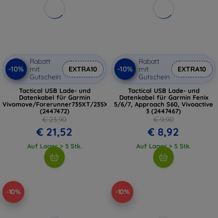
Rabatt
Rabatt
-10%
-10%
mit
EXTRA10
mit
EXTRA10
Gutschein
Gutschein
Tactical USB Lade- und
Tactical USB Lade- und
Datenkabel für Garmin
Datenkabel für Garmin Fenix
Vivomove/Forerunner735XT/235XT/230/630
5/6/7, Approach S60, Vivoactive
(2447472)
3 (2447467)
€ 23,90
€ 9,90
€ 21,52
€ 8,92
Auf Lager > 5 Stk.
Auf Lager > 5 Stk.
-10%
-10%