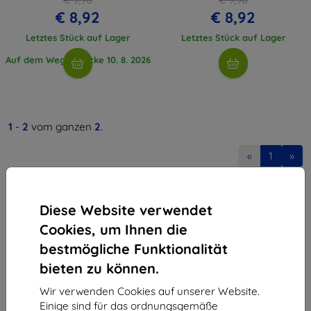
€ 8,92
€ 8,92
Letztes Stück auf Lager
Letztes Stück auf Lager
Auf dem Weg 1 Stücke 10. 8. 2026
1
-
2
vom ganzen
2
.
«
1
»
Diese Website verwendet
Cookies, um Ihnen die
bestmögliche Funktionalität
bieten zu können.
Shield-Sk s.r.o.
Ulica Rudolfa Mocka 3750/2A
Wir verwenden Cookies auf unserer Website.
841 04 Bratislava
Einige sind für das ordnungsgemäße