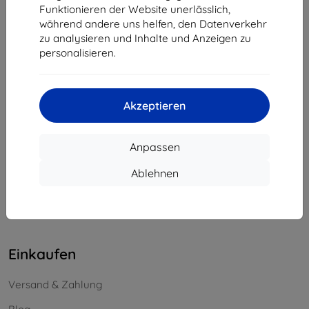
Funktionieren der Website unerlässlich,
Unternehmens-ID:
46701494
während andere uns helfen, den Datenverkehr
USt-IdNr.:
SK2023549671
zu analysieren und Inhalte und Anzeigen zu
personalisieren.
Kontakt
info@top4mobile.eu
Akzeptieren
Schreiben Sie uns
Anpassen
Montag bis Freitag:
Online
8:00 - 16:00
Ablehnen
Samstag und Sonntag:
Offline
Einkaufen
Versand & Zahlung