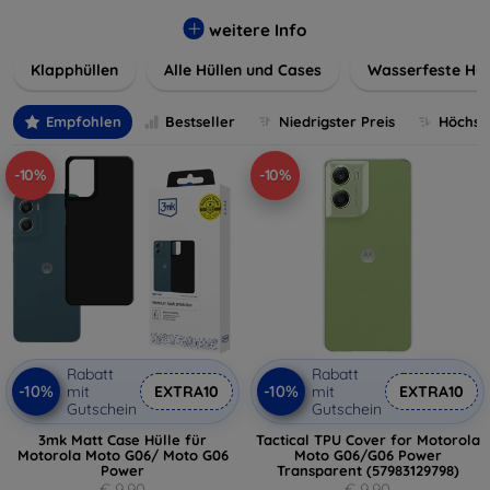
werden. Wählen Sie aus einer Vielzahl von Materialien und
Farben, um Ihren persönlichen Stil perfekt zu
weitere Info
unterstreichen.
Klapphüllen
Alle Hüllen und Cases
Wasserfeste Hül
Empfohlen
Bestseller
Niedrigster Preis
Höchste
-10%
-10%
Rabatt
Rabatt
-10%
-10%
mit
EXTRA10
mit
EXTRA10
Gutschein
Gutschein
3mk Matt Case Hülle für
Tactical TPU Cover for Motorola
Motorola Moto G06/ Moto G06
Moto G06/G06 Power
Power
Transparent (57983129798)
€ 9,90
€ 9,90