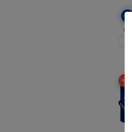
-10
3mk 
M
-10%