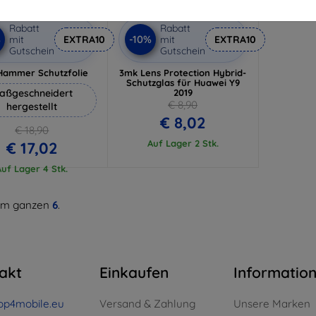
Rabatt
Rabatt
%
-10%
mit
EXTRA10
mit
EXTRA10
Gutschein
Gutschein
Hammer Schutzfolie
3mk Lens Protection Hybrid-
Schutzglas für Huawei Y9
aßgeschneidert
2019
€ 8,90
hergestellt
€ 8,02
€ 18,90
Auf Lager 2 Stk.
€ 17,02
Auf Lager 4 Stk.
m ganzen
6
.
akt
Einkaufen
Informatio
op4mobile.eu
Versand & Zahlung
Unsere Marken