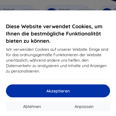
Rabatt
Rabatt
R
%
-10%
-10%
mit
EXTRA10
mit
EXTRA10
m
Gutschein
Gutschein
G
Diese Website verwendet Cookies, um
Privacy Schutzglas
3mk Anti-Shock Schutzglas
3mk Pure
Ihnen die bestmögliche Funktionalität
aßgeschneidert
Maßgeschneidert
Maßg
hergestellt
hergestellt
h
bieten zu können.
€ 19,90
€ 15,90
Wir verwenden Cookies auf unserer Website. Einige sind
€ 17,90
€ 14,32
€
für das ordnungsgemäße Funktionieren der Website
unerlässlich, während andere uns helfen, den
Auf Lager 3 Stk.
Auf Lager > 5 Stk.
Auf L
Datenverkehr zu analysieren und Inhalte und Anzeigen
-10%
zu personalisieren.
Akzeptieren
Ablehnen
Anpassen