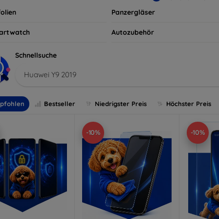
olien
Panzergläser
artwatch
Autozubehör
Schnellsuche
Huawei Y9 2019
pfohlen
Bestseller
Niedrigster Preis
Höchster Preis
-10%
-10%