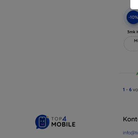
-10
3mk 
M
1
-
6
vo
Kont
info@t