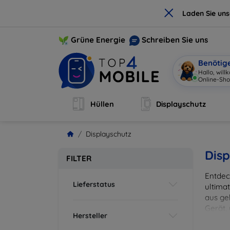
×
Laden Sie un
Grüne Energie
Schreiben Sie uns
Benötig
Hallo, wil
Online-Sho
Hüllen
Displayschutz
Displayschutz
Disp
FILTER
Entdec
Lieferstatus
ultima
aus ge
Gerät,
Hersteller
zuverl