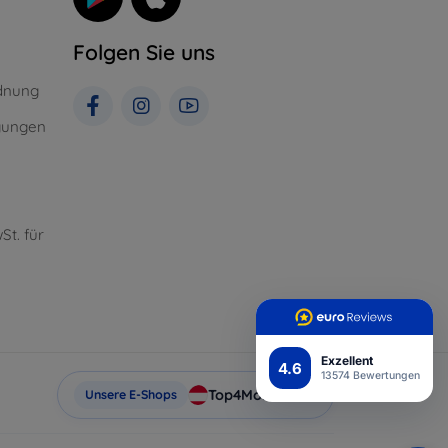
Folgen Sie uns
dnung
gungen
St. für
Exzellent
4.6
13574 Bewertungen
Top4Mobile.at
Unsere E-Shops