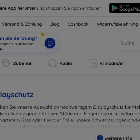
sere App herunter
und shoppen Sie noch einfacher.
Versand & Zahlung
Blog
Cashback
Widerrufsbelehrung
en Sie Beratung?
lkommen in unserem
p.
|
Zubehör
Audio
Armbänder
layschutz
ken Sie unsere Auswahl an hochwertigem Displayschutz für Mobi
tiven Schutz gegen Kratzer, Stöße und Fingerabdrücke, während 
härtetem Glas oder flexibler Folie, unsere Schutzlösungen sind e
 um eine nahtlose Nutzung zu gewährleisten. Schützen Sie Ihr w
ässigen Displayschutzlösungen und genießen Sie ein sorgenfreies 
weitere Info