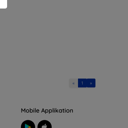
«
1
»
n
Mobile Applikation