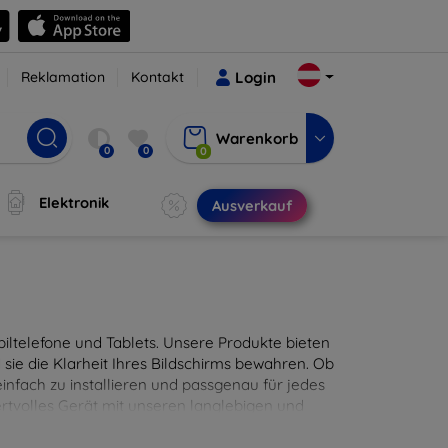
Reklamation
Kontakt
Login
Warenkorb
0
0
0
Elektronik
Ausverkauf
ltelefone und Tablets. Unsere Produkte bieten
sie die Klarheit Ihres Bildschirms bewahren. Ob
infach zu installieren und passgenau für jedes
ertvolles Gerät mit unseren langlebigen und
digitales Erlebnis.