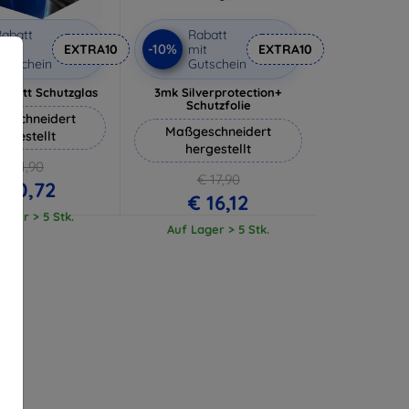
abatt
Rabatt
-10%
it
EXTRA10
mit
EXTRA10
utschein
Gutschein
 Matt Schutzglas
3mk Silverprotection+
Schutzfolie
eschneidert
Maßgeschneidert
ergestellt
hergestellt
€ 11,90
€ 17,90
 10,72
€ 16,12
ager > 5 Stk.
Auf Lager > 5 Stk.