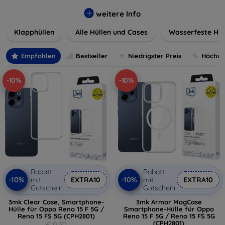
werden. Wählen Sie aus einer Vielzahl von Materialien und
Farben, um Ihren persönlichen Stil perfekt zu
weitere Info
unterstreichen.
Klapphüllen
Alle Hüllen und Cases
Wasserfeste Hül
Empfohlen
Bestseller
Niedrigster Preis
Höchste
-10%
-10%
Rabatt
Rabatt
-10%
-10%
mit
EXTRA10
mit
EXTRA10
Gutschein
Gutschein
3mk Clear Case, Smartphone-
3mk Armor MagCase
Hülle für Oppo Reno 15 F 5G /
Smartphone-Hülle für Oppo
Reno 15 FS 5G (CPH2801)
Reno 15 F 5G / Reno 15 FS 5G
(CPH2801)
€ 9,90