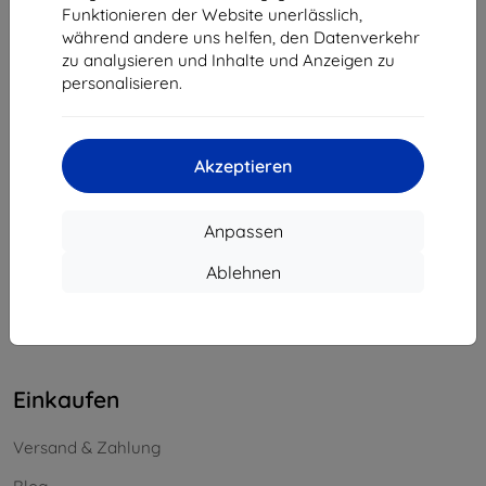
Funktionieren der Website unerlässlich,
Unternehmens-ID:
46701494
während andere uns helfen, den Datenverkehr
USt-IdNr.:
SK2023549671
zu analysieren und Inhalte und Anzeigen zu
personalisieren.
Kontakt
info@top4mobile.eu
Akzeptieren
Schreiben Sie uns
Anpassen
Montag bis Freitag:
Online
8:00 - 16:00
Ablehnen
Samstag und Sonntag:
Offline
Einkaufen
Versand & Zahlung