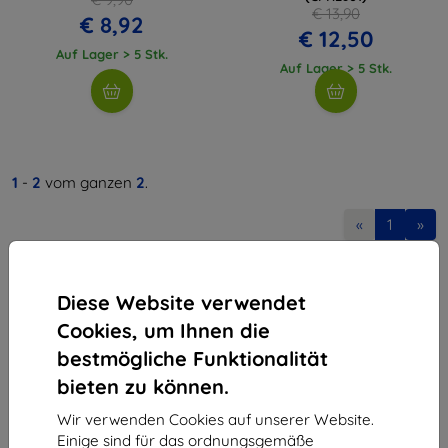
€ 13,90
€ 8,92
€ 12,50
Auf Lager > 5 Stk.
Auf Lager > 5 Stk.
1
-
2
vom ganzen
2
.
«
1
»
Diese Website verwendet
Cookies, um Ihnen die
bestmögliche Funktionalität
bieten zu können.
Shield-Sk s.r.o.
Ulica Rudolfa Mocka 3750/2A
Wir verwenden Cookies auf unserer Website.
841 04 Bratislava
Einige sind für das ordnungsgemäße