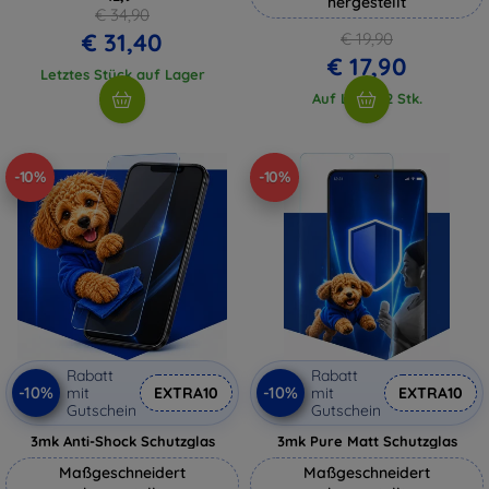
hergestellt
€ 34,90
€ 31,40
€ 19,90
€ 17,90
Letztes Stück auf Lager
Auf Lager 2 Stk.
-10%
-10%
Rabatt
Rabatt
-10%
-10%
mit
EXTRA10
mit
EXTRA10
Gutschein
Gutschein
3mk Anti-Shock Schutzglas
3mk Pure Matt Schutzglas
Maßgeschneidert
Maßgeschneidert