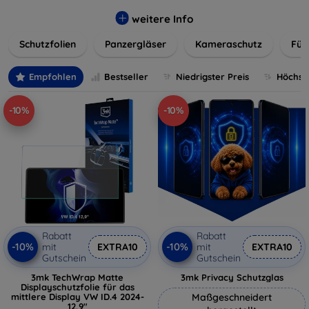
flexibler Folie, unsere Schutzlösungen sind einfach zu
installieren und passgenau für jedes Gerät, um eine
weitere Info
nahtlose Nutzung zu gewährleisten. Schützen Sie Ihr
Schutzfolien
Panzergläser
Kameraschutz
Für
wertvolles Gerät mit unseren langlebigen und zuverlässigen
Displayschutzlösungen und genießen Sie ein sorgenfreies
digitales Erlebnis.
Empfohlen
Bestseller
Niedrigster Preis
Höchste
-10%
-10%
Rabatt
Rabatt
-10%
-10%
mit
EXTRA10
mit
EXTRA10
Gutschein
Gutschein
3mk TechWrap Matte
3mk Privacy Schutzglas
Displayschutzfolie für das
mittlere Display VW ID.4 2024-
Maßgeschneidert
12,9"