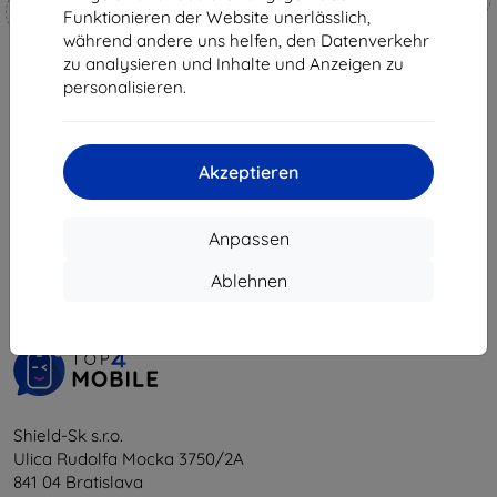
Maßgeschneidert
hergestellt
Funktionieren der Website unerlässlich,
hergestellt
während andere uns helfen, den Datenverkehr
€ 18,90
€ 17,90
zu analysieren und Inhalte und Anzeigen zu
€ 17,02
€ 16,12
personalisieren.
Auf Lager 4 Stk.
Auf Lager > 5 Stk.
Akzeptieren
1
-
6
vom ganzen
6
.
Anpassen
«
1
»
Ablehnen
Shield-Sk s.r.o.
Ulica Rudolfa Mocka 3750/2A
841 04 Bratislava