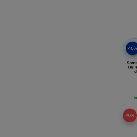
-10
Sams
Hüll
d
A
-10%