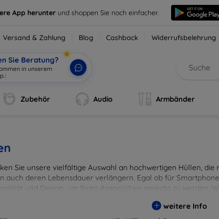
sere App herunter
und shoppen Sie noch einfacher.
Versand & Zahlung
Blog
Cashback
Widerrufsbelehrung
en Sie Beratung?
|
Zubehör
Audio
Armbänder
en
en Sie unsere vielfältige Auswahl an hochwertigen Hüllen, die ni
n auch deren Lebensdauer verlängern. Egal ob für Smartphones
onalität und Design, um Ihren Ansprüchen gerecht zu werden. Wä
rben, um Ihren persönlichen Stil perfekt zu unterstreichen.
weitere Info