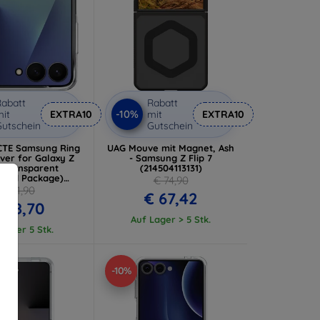
abatt
Rabatt
-10%
it
EXTRA10
mit
EXTRA10
utschein
Gutschein
CTE Samsung Ring
UAG Mouve mit Magnet, Ash
ver for Galaxy Z
- Samsung Z Flip 7
7 Transparent
(214504113131)
ged Package)
€ 74,90
7983130468)
€ 31,90
€ 67,42
 28,70
Auf Lager > 5 Stk.
Lager 5 Stk.
-10%