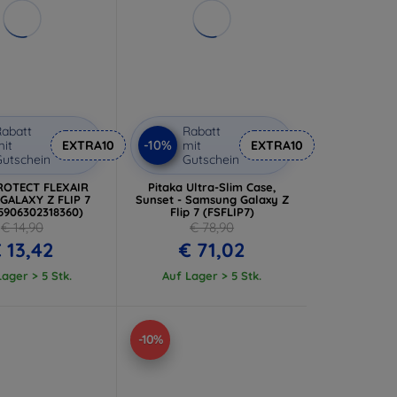
abatt
Rabatt
-10%
it
EXTRA10
mit
EXTRA10
utschein
Gutschein
ROTECT FLEXAIR
Pitaka Ultra-Slim Case,
GALAXY Z FLIP 7
Sunset - Samsung Galaxy Z
5906302318360)
Flip 7 (FSFLIP7)
€ 14,90
€ 78,90
 13,42
€ 71,02
ager > 5 Stk.
Auf Lager > 5 Stk.
-10%