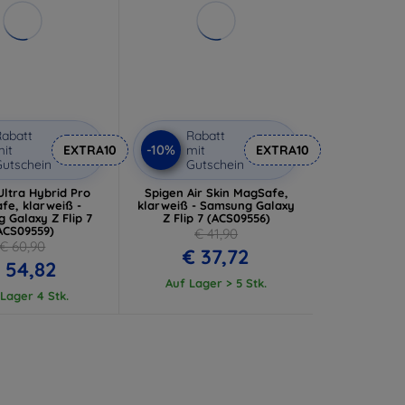
abatt
Rabatt
-10%
it
EXTRA10
mit
EXTRA10
utschein
Gutschein
Ultra Hybrid Pro
Spigen Air Skin MagSafe,
fe, klarweiß -
klarweiß - Samsung Galaxy
 Galaxy Z Flip 7
Z Flip 7 (ACS09556)
ACS09559)
€ 41,90
€ 60,90
€ 37,72
 54,82
Auf Lager > 5 Stk.
Lager 4 Stk.