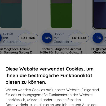
Rabatt
Rabatt
R
%
-10%
-10%
mit
EXTRA10
mit
EXTRA10
m
Gutschein
Gutschein
G
cal MagForce Aramid
Tactical MagForce Aramid
EF-QF766
für Samsung Galaxy Z
Hülle für Samsung Galaxy Z
Clear Co
Blue Jay (57983126562)
Flip 7, Green Toad
Flip 
(Dama
€ 33,90
€ 33,90
(5
€ 30,52
€ 30,52
€
Diese Website verwendet Cookies, um
uf Lager > 5 Stk.
Auf Lager > 5 Stk.
Ihnen die bestmögliche Funktionalität
Auf 
bieten zu können.
Wir verwenden Cookies auf unserer Website. Einige sind
-10%
-15%
für das ordnungsgemäße Funktionieren der Website
unerlässlich, während andere uns helfen, den
Datenverkehr zu analysieren und Inhalte und Anzeigen