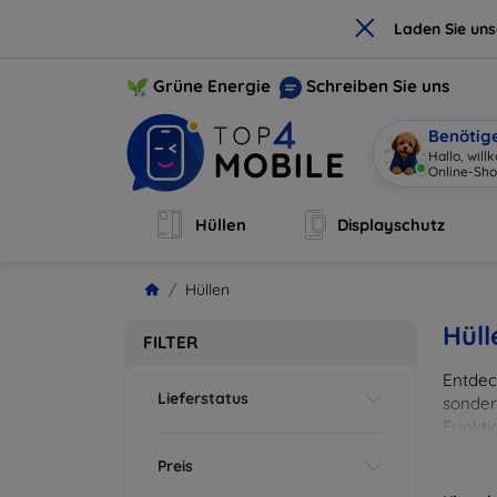
×
Laden Sie un
Grüne Energie
Schreiben Sie uns
Benötig
Hallo, willk
Hüllen
Displayschutz
Hüllen
Hüll
FILTER
Entdeck
Lieferstatus
sonder
Funkti
und Fa
Preis