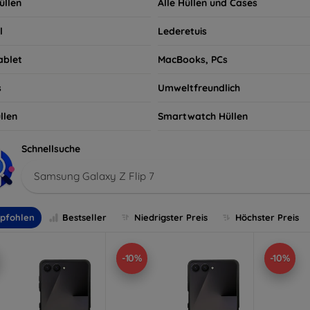
üllen
Alle Hüllen und Cases
l
Lederetuis
ablet
MacBooks, PCs
s
Umweltfreundlich
llen
Smartwatch Hüllen
Schnellsuche
Samsung Galaxy Z Flip 7
pfohlen
Bestseller
Niedrigster Preis
Höchster Preis
-10%
-10%