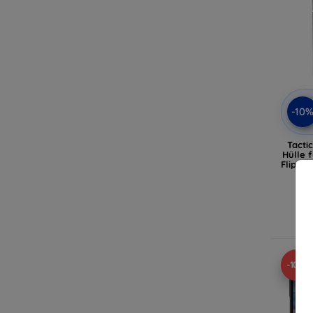
-10
Tacti
Hülle 
Flip 7 
A
-10%