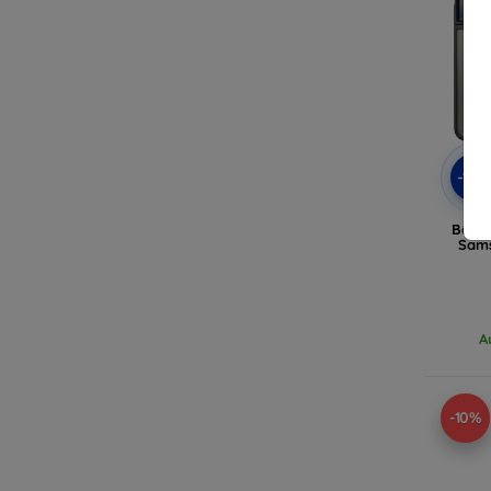
-10
Belin
Sams
A
-10%