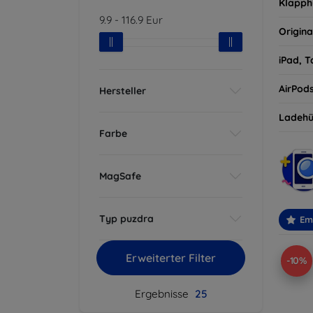
Klapph
9.9
-
116.9
Eur
Origina
iPad, T
AirPod
Hersteller
Ladehü
Farbe
MagSafe
Typ puzdra
Em
Erweiterter Filter
-10%
Ergebnisse
25