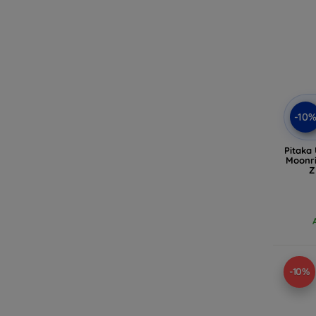
-10
Pitaka
Moonri
Z
-10%