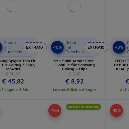
Rabatt
Rabatt
R
%
-10%
-10%
mit
EXTRA10
mit
EXTRA10
m
Gutschein
Gutschein
G
ung Spigen Thin Fit
3MK Satin Armor Case+
TECH-P
 für Galaxy Z Flip7,
Fliphülle für Samsung
HYBRID 
schwarz
Galaxy Z Flip7
KLAR (
€ 50,90
€ 9,90
€ 45,82
€ 8,92
€
uf Lager > 5 Stk.
Letztes Stück auf Lager
Auf L
kostenlose Lieferung
-10%
-10%