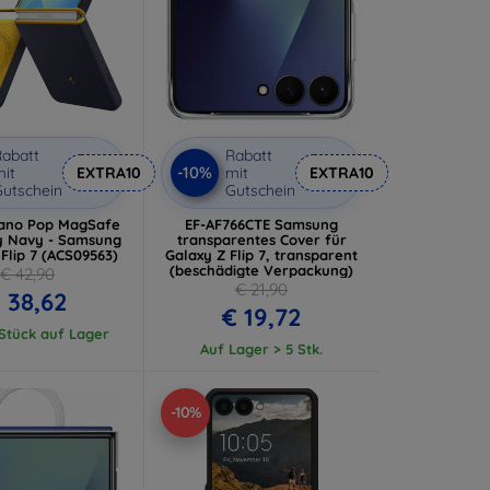
abatt
Rabatt
-10%
it
EXTRA10
mit
EXTRA10
utschein
Gutschein
ano Pop MagSafe
EF-AF766CTE Samsung
y Navy - Samsung
transparentes Cover für
Flip 7 (ACS09563)
Galaxy Z Flip 7, transparent
(beschädigte Verpackung)
€ 42,90
€ 21,90
 38,62
€ 19,72
 Stück auf Lager
Auf Lager > 5 Stk.
-10%