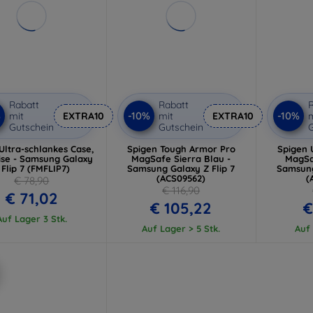
Rabatt
Rabatt
R
%
-10%
-10%
mit
EXTRA10
mit
EXTRA10
m
Gutschein
Gutschein
G
 Ultra-schlankes Case,
Spigen Tough Armor Pro
Spigen 
se - Samsung Galaxy
MagSafe Sierra Blau -
MagSa
 Flip 7 (FMFLIP7)
Samsung Galaxy Z Flip 7
Samsung
(ACS09562)
(
€ 78,90
€ 116,90
€ 71,02
€ 105,22
€
Auf Lager 3 Stk.
Auf Lager > 5 Stk.
Auf 