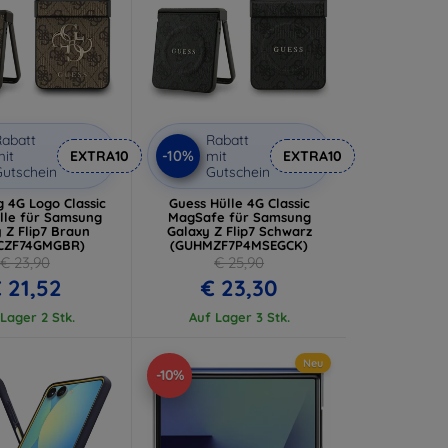
abatt
Rabatt
-10%
it
EXTRA10
mit
EXTRA10
utschein
Gutschein
g 4G Logo Classic
Guess Hülle 4G Classic
lle für Samsung
MagSafe für Samsung
 Z Flip7 Braun
Galaxy Z Flip7 Schwarz
CZF74GMGBR)
(GUHMZF7P4MSEGCK)
€ 23,90
€ 25,90
 21,52
€ 23,30
Lager 2 Stk.
Auf Lager 3 Stk.
Neu
-10%