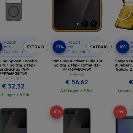
Rabatt
Rabatt
R
%
-10%
-10%
mit
EXTRA10
mit
EXTRA10
m
Gutschein
Gutschein
G
ung Spigen Capella
Samsung Kindsuit Hülle für
Spigen N
e für Galaxy Z Flip7
Galaxy Z Flip7 camel (EF-
Blueberr
urchsichtig (GP-
VF766PAEGWW)
Galaxy Z 
FPF766PGBTW)
€ 62,90
€ 35,90
€ 56,62
€
€ 32,32
Auf Lager > 5 Stk.
Letztes
uf Lager > 5 Stk.
-10%
-10%