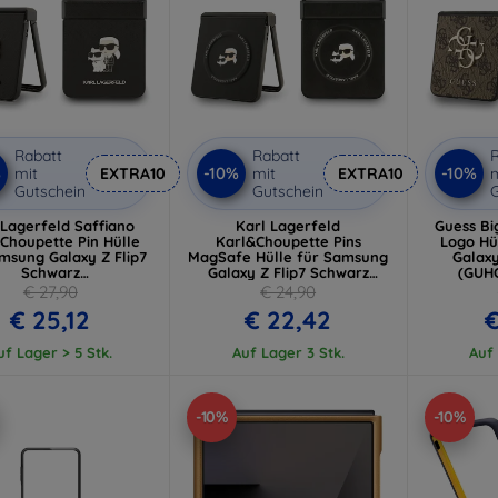
Rabatt
Rabatt
R
%
-10%
-10%
mit
EXTRA10
mit
EXTRA10
m
Gutschein
Gutschein
G
 Lagerfeld Saffiano
Karl Lagerfeld
Guess Bi
Choupette Pin Hülle
Karl&Choupette Pins
Logo Hü
msung Galaxy Z Flip7
MagSafe Hülle für Samsung
Galaxy
Schwarz
Galaxy Z Flip7 Schwarz
(GUH
LHCZF7SAPKCNPK)
(KLHMZF7PSMLRKCK)
€ 27,90
€ 24,90
€ 25,12
€ 22,42
€
uf Lager > 5 Stk.
Auf Lager 3 Stk.
Auf 
-10%
-10%