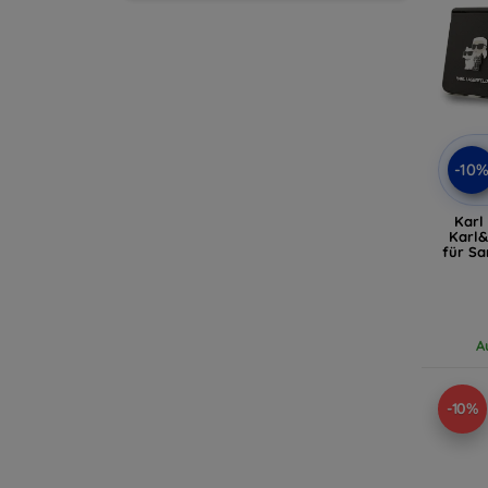
-10
Karl
Karl&
für Sa
(K
A
-10%