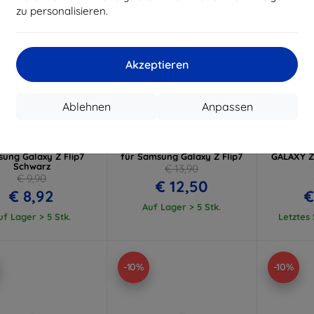
zu personalisieren.
Akzeptieren
Rabatt
Rabatt
R
Ablehnen
Anpassen
%
-10%
-10%
mit
EXTRA10
mit
EXTRA10
m
Gutschein
Gutschein
G
e MagSafe Hülle für
3MK Armor MagCase Hülle
Otterb
ung Galaxy Z Flip7
für Samsung Galaxy Z Flip7
GALAXY Z
Schwarz
€ 13,90
€ 9,90
€ 12,50
€ 8,92
€
Auf Lager > 5 Stk.
uf Lager > 5 Stk.
Letztes
-10%
-10%