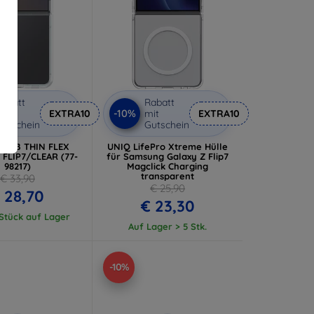
abatt
Rabatt
-10%
it
EXTRA10
mit
EXTRA10
utschein
Gutschein
ox OB THIN FLEX
UNIQ LifePro Xtreme Hülle
 FLIP7/CLEAR (77-
für Samsung Galaxy Z Flip7
98217)
Magclick Charging
transparent
€ 33,90
€ 25,90
 28,70
€ 23,30
 Stück auf Lager
Auf Lager > 5 Stk.
-10%