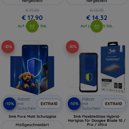
hergestellt
hergestellt
€ 19,90
€ 15,90
€ 17,90
€ 14,32
Auf Lager 3 Stk.
Auf Lager > 5 Stk.
-10%
-10%
Rabatt
Rabatt
-10%
-10%
mit
EXTRA10
mit
EXTRA10
Gutschein
Gutschein
3mk Pure Matt Schutzglas
3mk FlexibleGlass Hybrid-
Hartglas für Doogee Blade 10 /
Maßgeschneidert
Pro / Ultra