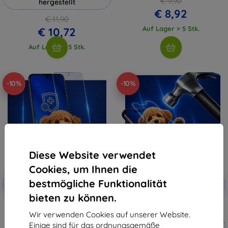
€ 9,90
hergestellt
€ 8,92
€ 11,90
Auf Lager > 5 Stk.
€ 10,72
Auf Lager > 5 Stk.
-10%
-10%
Diese Website verwendet
Cookies, um Ihnen die
Rabatt
Rabatt
bestmögliche Funktionalität
-10%
-10%
mit
EXTRA10
mit
EXTRA10
Gutschein
Gutschein
bieten zu können.
3mk Silverprotection+
3mk Hammer Schutzfolie
Schutzfolie
Wir verwenden Cookies auf unserer Website.
Maßgeschneidert
Einige sind für das ordnungsgemäße