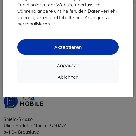
Maßgeschneidert
hergestellt
Funktionieren der Website unerlässlich,
hergestellt
während andere uns helfen, den Datenverkehr
€ 18,90
€ 17,90
zu analysieren und Inhalte und Anzeigen zu
€ 17,02
€ 16,12
personalisieren.
Auf Lager 4 Stk.
Auf Lager > 5 Stk.
Akzeptieren
1
-
6
vom ganzen
6
.
Anpassen
«
1
»
Ablehnen
Shield-Sk s.r.o.
Ulica Rudolfa Mocka 3750/2A
841 04 Bratislava