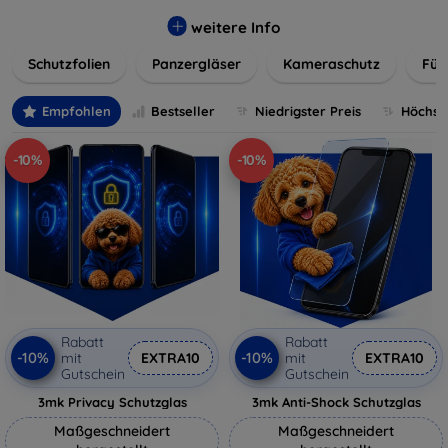
flexibler Folie, unsere Schutzlösungen sind einfach zu
installieren und passgenau für jedes Gerät, um eine
weitere Info
nahtlose Nutzung zu gewährleisten. Schützen Sie Ihr
Schutzfolien
Panzergläser
Kameraschutz
Für
wertvolles Gerät mit unseren langlebigen und zuverlässigen
Displayschutzlösungen und genießen Sie ein sorgenfreies
digitales Erlebnis.
Empfohlen
Bestseller
Niedrigster Preis
Höchste
-10%
-10%
Rabatt
Rabatt
-10%
-10%
mit
EXTRA10
mit
EXTRA10
Gutschein
Gutschein
3mk Privacy Schutzglas
3mk Anti-Shock Schutzglas
Maßgeschneidert
Maßgeschneidert