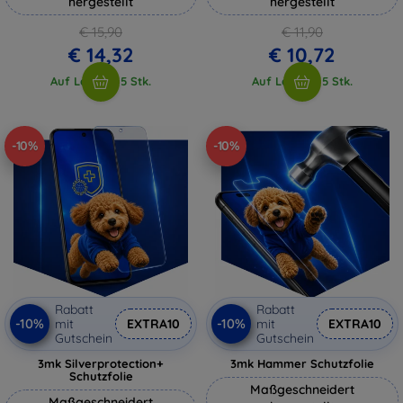
hergestellt
hergestellt
€ 15,90
€ 11,90
€ 14,32
€ 10,72
Auf Lager > 5 Stk.
Auf Lager > 5 Stk.
-10%
-10%
Rabatt
Rabatt
-10%
-10%
mit
EXTRA10
mit
EXTRA10
Gutschein
Gutschein
3mk Silverprotection+
3mk Hammer Schutzfolie
Schutzfolie
Maßgeschneidert
Maßgeschneidert