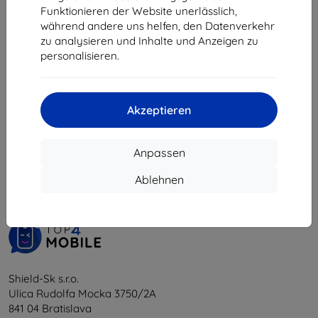
€ 24,90
Funktionieren der Website unerlässlich,
€ 22,42
während andere uns helfen, den Datenverkehr
zu analysieren und Inhalte und Anzeigen zu
Auf Lager > 5 Stk.
personalisieren.
Akzeptieren
1
-
5
vom ganzen
5
.
Anpassen
«
1
»
Ablehnen
Shield-Sk s.r.o.
Ulica Rudolfa Mocka 3750/2A
841 04 Bratislava