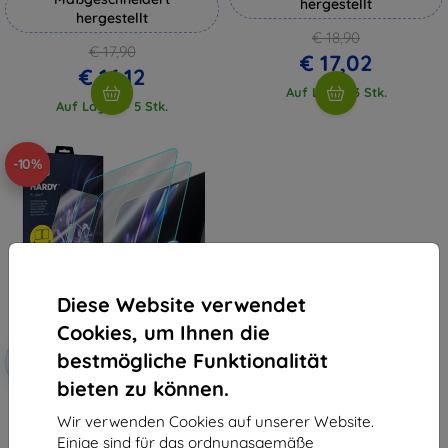
hergestellt
hergestellt
€ 18,90
€ 17,90
€ 17,02
€ 16,12
Auf Lager 3 Stk.
Auf Lager > 5 Stk.
-10%
Diese Website verwendet
Cookies, um Ihnen die
Rabatt
bestmögliche Funktionalität
-10%
mit
EXTRA10
Gutschein
bieten zu können.
3mk Hardy Fusion Hybrid
Schutzglas für Samsung Galaxy
Wir verwenden Cookies auf unserer Website.
Tab S6 Lite 2024
Einige sind für das ordnungsgemäße