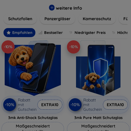
flexibler Folie, unsere Schutzlösungen sind einfach zu
installieren und passgenau für jedes Gerät, um eine
weitere Info
nahtlose Nutzung zu gewährleisten. Schützen Sie Ihr
Schutzfolien
Panzergläser
Kameraschutz
Für
wertvolles Gerät mit unseren langlebigen und zuverlässigen
Displayschutzlösungen und genießen Sie ein sorgenfreies
digitales Erlebnis.
Empfohlen
Bestseller
Niedrigster Preis
Höchste
-10%
-10%
Rabatt
Rabatt
-10%
-10%
mit
EXTRA10
mit
EXTRA10
Gutschein
Gutschein
3mk Anti-Shock Schutzglas
3mk Pure Matt Schutzglas
Maßgeschneidert
Maßgeschneidert