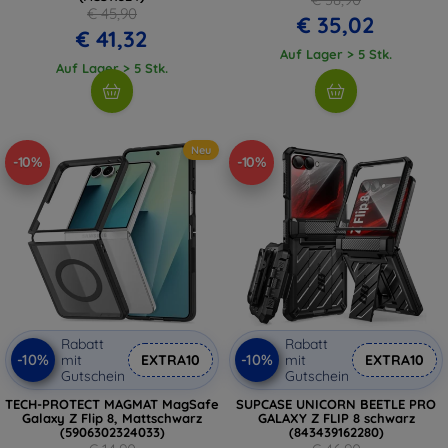
€ 45,90
€ 35,02
€ 41,32
Auf Lager > 5 Stk.
Auf Lager > 5 Stk.
Neu
-10%
-10%
Rabatt
Rabatt
-10%
-10%
mit
EXTRA10
mit
EXTRA10
Gutschein
Gutschein
TECH-PROTECT MAGMAT MagSafe
SUPCASE UNICORN BEETLE PRO
Galaxy Z Flip 8, Mattschwarz
GALAXY Z FLIP 8 schwarz
(5906302324033)
(843439162280)