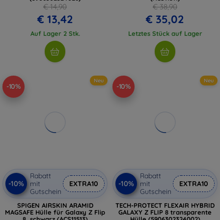
€ 14,90
€ 38,90
€ 13,42
€ 35,02
Auf Lager 2 Stk.
Letztes Stück auf Lager
Neu
Neu
-10%
-10%
Rabatt
Rabatt
-10%
-10%
mit
EXTRA10
mit
EXTRA10
Gutschein
Gutschein
SPIGEN AIRSKIN ARAMID
TECH-PROTECT FLEXAIR HYBRID
MAGSAFE Hülle für Galaxy Z Flip
GALAXY Z FLIP 8 transparente
8, schwarz (ACS11513)
Hülle (5906302324002)