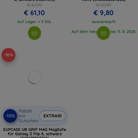
€ 67,90
€ 10,90
€ 61,10
€ 9,80
Auf Lager > 5 Stk.
ausverkauft
Auf dem Weg 2 Stücke 11. 8. 2026
-10%
Rabatt
-10%
mit
EXTRA10
Gutschein
SUPCASE UB GRIP MAG MagSafe
für Galaxy Z Flip 8, schwarz
(843439162266)