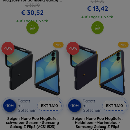
€ 14,90
Flip8, beige
€ 33,90
€ 13,42
€ 30,52
Auf Lager > 5 Stk.
Auf Lager > 5 Stk.
Neu
Neu
-10%
-10%
Rabatt
Rabatt
-10%
-10%
mit
EXTRA10
mit
EXTRA10
Gutschein
Gutschein
Spigen Nano Pop MagSafe,
Spigen Nano Pop MagSafe,
schwarzer Sesam - Samsung
Heidelbeer-Marineblau -
Galaxy Z Flip8 (ACS11523)
Samsung Galaxy Z Flip8