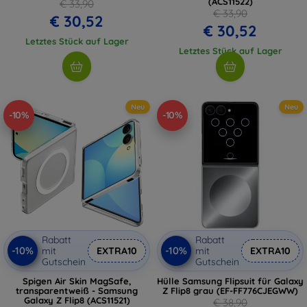
(ACS11522)
€ 33,90
€ 33,90
€ 30,52
€ 30,52
Letztes Stück auf Lager
Letztes Stück auf Lager
Neu
Neu
-10%
-10%
Rabatt
Rabatt
-10%
-10%
mit
EXTRA10
mit
EXTRA10
Gutschein
Gutschein
Spigen Air Skin MagSafe,
Hülle Samsung Flipsuit für Galaxy
transparentweiß - Samsung
Z Flip8 grau (EF-FF776CJEGWW)
Galaxy Z Flip8 (ACS11521)
€ 38,90