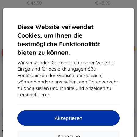
€ 43,90
€ 43,90
€ 39,50
€ 39,50
Auf Lager > 5 Stk.
Auf Lager > 5 Stk.
Diese Website verwendet
Cookies, um Ihnen die
bestmögliche Funktionalität
Neu
Neu
bieten zu können.
-10%
-10%
Wir verwenden Cookies auf unserer Website.
Einige sind für das ordnungsgemäße
Funktionieren der Website unerlässlich,
während andere uns helfen, den Datenverkehr
zu analysieren und Inhalte und Anzeigen zu
personalisieren.
Rabatt
Rabatt
-10%
-10%
mit
EXTRA10
mit
EXTRA10
Akzeptieren
Gutschein
Gutschein
Transparente magnetische Hülle
Samsung EF-QF776CTE
Samsung EF-CF776CTE für Galaxy
transparente Schutzhülle für
Z Flip 8 (57983131089)
Galaxy Z Flip 8
Anpassen