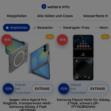
werden. Wählen Sie aus einer Vielzahl von Materialien und
Farben, um Ihren persönlichen Stil perfekt zu
weitere Info
unterstreichen.
Klapphüllen
Alle Hüllen und Cases
Wasserfeste Hül
Empfohlen
Bestseller
Niedrigster Preis
Höchste
Neu
Neu
-10%
-10%
Rabatt
Rabatt
-10%
-10%
mit
EXTRA10
mit
EXTRA10
Gutschein
Gutschein
Spigen Ultra Hybrid Pro
Samsung Flipsuit Hülle für Galaxy
MagSafe, transparentes Weiß -
Z Flip8, schwarz (EF-
Samsung Galaxy Z Flip8
FF776CBEGWW)
(ACS11524)
€ 38,90