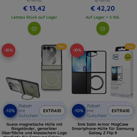
€ 14,90
€ 46,90
€ 13,42
€ 42,20
Letztes Stück auf Lager
Auf Lager > 5 Stk.
Neu
Neu
-10%
-10%
Rabatt
Rabatt
-10%
-10%
mit
EXTRA10
mit
EXTRA10
Gutschein
Gutschein
Guess magnetische Hülle mit
3mk Satin Armor MagCase
Ringständer, genarbter
Smartphone-Hülle für Samsung
Oberfläche und klassischem Logo
Galaxy Z Flip 8
MagSafe für Samsung Galaxy Z