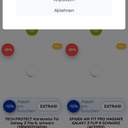
€ 38,90
€ 32,90
€ 35,02
€ 29,62
Ablehnen
Auf Lager > 5 Stk.
Auf Lager > 5 Stk.
Neu
Neu
-10%
-10%
Rabatt
Rabatt
-10%
-10%
mit
EXTRA10
mit
EXTRA10
Gutschein
Gutschein
TECH-PROTECT Kartenetui für
SPIGEN AIR FIT PRO MAGSAFE
Galaxy Z Flip 8, schwarz
GALAXY Z FLIP 8 SCHWARZ
(5906302324026)
(ACS11511)