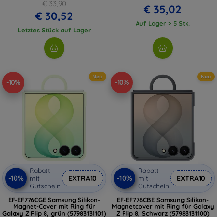
€ 33,90
€ 35,02
€ 30,52
Auf Lager > 5 Stk.
Letztes Stück auf Lager
Neu
Neu
-10%
-10%
Rabatt
Rabatt
-10%
-10%
mit
EXTRA10
mit
EXTRA10
Gutschein
Gutschein
EF-EF776CGE Samsung Silikon-
EF-EF776CBE Samsung Silikon-
Magnet-Cover mit Ring für
Magnetcover mit Ring für Galaxy
Galaxy Z Flip 8, grün (57983131101)
Z Flip 8, Schwarz (57983131100)