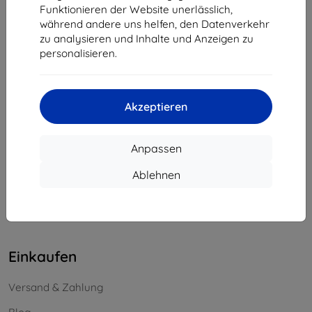
Funktionieren der Website unerlässlich,
Unternehmens-ID:
46701494
während andere uns helfen, den Datenverkehr
USt-IdNr.:
SK2023549671
zu analysieren und Inhalte und Anzeigen zu
personalisieren.
Kontakt
info@top4mobile.eu
Akzeptieren
Schreiben Sie uns
Anpassen
Montag bis Freitag:
Online
8:00 - 16:00
Ablehnen
Samstag und Sonntag:
Offline
Einkaufen
Versand & Zahlung