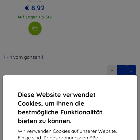
€ 8,92
Auf Lager > 5 Stk.
1
-
1
vom ganzen
1
.
«
1
»
Diese Website verwendet
Cookies, um Ihnen die
bestmögliche Funktionalität
bieten zu können.
Shield-Sk s.r.o.
Ulica Rudolfa Mocka 3750/2A
Wir verwenden Cookies auf unserer Website.
841 04 Bratislava
Einige sind für das ordnungsgemäße