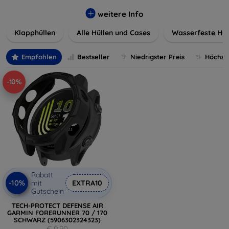
werden. Wählen Sie aus einer Vielzahl von Materialien und
Farben, um Ihren persönlichen Stil perfekt zu
weitere Info
unterstreichen.
Klapphüllen
Alle Hüllen und Cases
Wasserfeste Hül
Empfohlen
Bestseller
Niedrigster Preis
Höchste
-10%
Rabatt
-10%
mit
EXTRA10
Gutschein
TECH-PROTECT DEFENSE AIR
GARMIN FORERUNNER 70 / 170
SCHWARZ (5906302324323)
€ 9,90