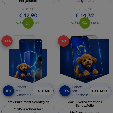
hergestellt
hergestellt
€ 19,90
€ 15,90
€ 17,90
€ 14,32
Auf Lager 3 Stk.
Auf Lager > 5 Stk.
-10%
-10%
Rabatt
Rabatt
-10%
-10%
mit
EXTRA10
mit
EXTRA10
Gutschein
Gutschein
3mk Pure Matt Schutzglas
3mk Silverprotection+
Schutzfolie
Maßgeschneidert
Maßgeschneidert