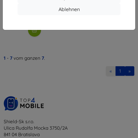
€ 20,90
€ 8,92
Ablehnen
Letztes Stück auf Lager
1
-
7
vom ganzen
7
.
«
1
»
Shield-Sk s.r.o.
Ulica Rudolfa Mocka 3750/2A
841 04 Bratislava