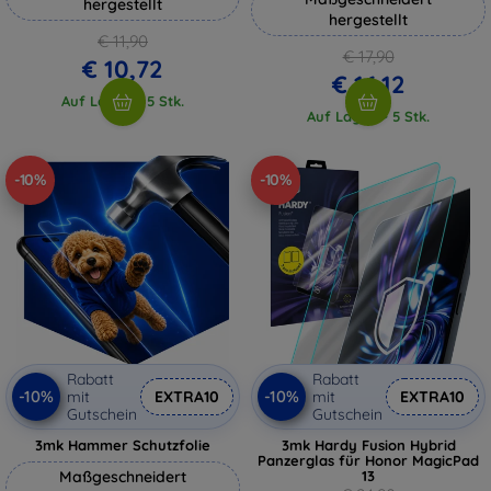
hergestellt
hergestellt
€ 11,90
€ 17,90
€ 10,72
€ 16,12
Auf Lager > 5 Stk.
Auf Lager > 5 Stk.
-10%
-10%
Rabatt
Rabatt
-10%
-10%
mit
EXTRA10
mit
EXTRA10
Gutschein
Gutschein
3mk Hammer Schutzfolie
3mk Hardy Fusion Hybrid
Panzerglas für Honor MagicPad
Maßgeschneidert
13