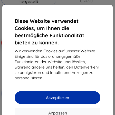
€ 24,90
hergestellt
€ 22,42
€ 18,90
Auf Lager > 5 Stk.
€ 17,02
Diese Website verwendet
Auf Lager 4 Stk.
Cookies, um Ihnen die
bestmögliche Funktionalität
bieten zu können.
-57%
Wir verwenden Cookies auf unserer Website.
Einige sind für das ordnungsgemäße
Funktionieren der Website unerlässlich,
während andere uns helfen, den Datenverkehr
zu analysieren und Inhalte und Anzeigen zu
personalisieren.
Rabatt
-10%
mit
EXTRA10
Akzeptieren
Gutschein
3MK FlexibleGlass Honor
MagicPad 13 bis 13" hybrides
gehärtetes Glas
Anpassen