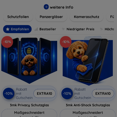
flexibler Folie, unsere Schutzlösungen sind einfach zu
installieren und passgenau für jedes Gerät, um eine
weitere Info
nahtlose Nutzung zu gewährleisten. Schützen Sie Ihr
Schutzfolien
Panzergläser
Kameraschutz
Für
wertvolles Gerät mit unseren langlebigen und zuverlässigen
Displayschutzlösungen und genießen Sie ein sorgenfreies
digitales Erlebnis.
Empfohlen
Bestseller
Niedrigster Preis
Höchste
-10%
-10%
Rabatt
Rabatt
-10%
-10%
mit
EXTRA10
mit
EXTRA10
Gutschein
Gutschein
3mk Privacy Schutzglas
3mk Anti-Shock Schutzglas
Maßgeschneidert
Maßgeschneidert