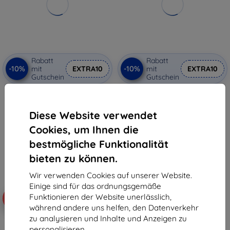
Rabatt
Rabatt
-10%
-10%
mit
EXTRA10
mit
EXTRA10
Gutschein
Gutschein
100 W smarter Lötkolben mit
Multifunktionales
FNIRSI HS-02A MAX Werkzeugset
Signalgenerator FNIRSI SG-002
€ 137,90
€ 23,90
Diese Website verwendet
€ 124,12
€ 21,52
Cookies, um Ihnen die
Auf Lager > 5 Stk.
Auf Lager > 5 Stk.
bestmögliche Funktionalität
bieten zu können.
Wir verwenden Cookies auf unserer Website.
Einige sind für das ordnungsgemäße
Funktionieren der Website unerlässlich,
-10%
-10%
während andere uns helfen, den Datenverkehr
zu analysieren und Inhalte und Anzeigen zu
personalisieren.