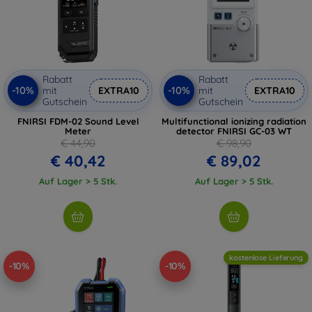
Rabatt
Rabatt
-10%
-10%
mit
EXTRA10
mit
EXTRA10
Gutschein
Gutschein
FNIRSI FDM-02 Sound Level
Multifunctional ionizing radiation
Meter
detector FNIRSI GC-03 WT
€ 44,90
€ 98,90
€ 40,42
€ 89,02
Auf Lager > 5 Stk.
Auf Lager > 5 Stk.
kostenlose Lieferung
-10%
-10%