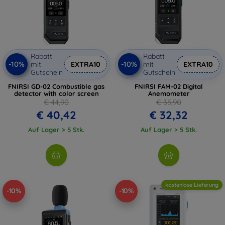
Rabatt
Rabatt
-10%
-10%
mit
EXTRA10
mit
EXTRA10
Gutschein
Gutschein
FNIRSI GD-02 Combustible gas
FNIRSI FAM-02 Digital
detector with color screen
Anemometer
€ 44,90
€ 35,90
€ 40,42
€ 32,32
Auf Lager > 5 Stk.
Auf Lager > 5 Stk.
kostenlose Lieferung
-10%
-10%