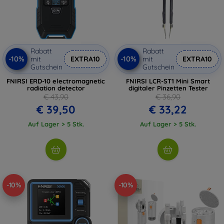
Rabatt
Rabatt
-10%
-10%
mit
EXTRA10
mit
EXTRA10
Gutschein
Gutschein
FNIRSI ERD-10 electromagnetic
FNIRSI LCR-ST1 Mini Smart
radiation detector
digitaler Pinzetten Tester
€ 43,90
€ 36,90
€ 39,50
€ 33,22
Auf Lager > 5 Stk.
Auf Lager > 5 Stk.
-10%
-10%