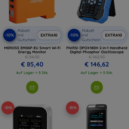
Rabatt
Rabatt
-10%
-10%
mit
EXTRA10
mit
EXTRA10
Gutschein
Gutschein
MEROSS EM06P-EU Smart Wi-Fi
FNIRSI DPOX180H 2-in-1 Handheld
Energy Monitor
Digital Phosphor Oscilloscope
€ 94,90
€ 162,90
€ 85,40
€ 146,62
Auf Lager > 5 Stk.
Auf Lager > 5 Stk.
-10%
-10%