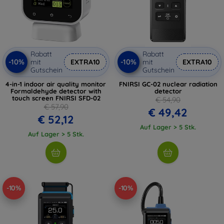
Rabatt
Rabatt
-10%
-10%
mit
EXTRA10
mit
EXTRA10
Gutschein
Gutschein
4-in-1 indoor air quality monitor
FNIRSI GC-02 nuclear radiation
Formaldehyde detector with
detector
touch screen FNIRSI SFD-02
€ 54,90
€ 57,90
€ 49,42
€ 52,12
Auf Lager > 5 Stk.
Auf Lager > 5 Stk.
-10%
-10%