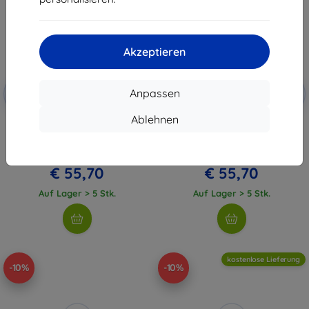
Akzeptieren
Rabatt
Rabatt
Anpassen
-10%
-10%
mit
EXTRA10
mit
EXTRA10
Gutschein
Gutschein
Ablehnen
FNIRSI Handheld Digital
SigGen 3-in-1 FNIRSI DST-201
Oscilloscope Transistor Tester
Hand-Digitalmultimeter mit
SigGen 3 in 1 DSO-TC3
Oszilloskop
€ 61,90
€ 61,90
€ 55,70
€ 55,70
Auf Lager > 5 Stk.
Auf Lager > 5 Stk.
kostenlose Lieferung
-10%
-10%