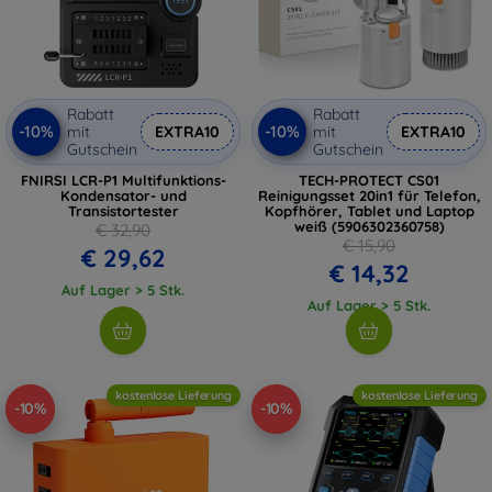
Rabatt
Rabatt
-10%
-10%
mit
EXTRA10
mit
EXTRA10
Gutschein
Gutschein
FNIRSI LCR-P1 Multifunktions-
TECH-PROTECT CS01
Kondensator- und
Reinigungsset 20in1 für Telefon,
Transistortester
Kopfhörer, Tablet und Laptop
weiß (5906302360758)
€ 32,90
€ 15,90
€ 29,62
€ 14,32
Auf Lager > 5 Stk.
Auf Lager > 5 Stk.
kostenlose Lieferung
kostenlose Lieferung
-10%
-10%