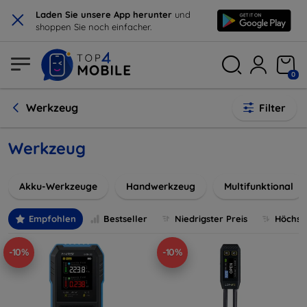
×
Laden Sie unsere App herunter
und
shoppen Sie noch einfacher.
0
Werkzeug
Filter
Werkzeug
Akku-Werkzeuge
Handwerkzeug
Multifunktional
Empfohlen
Bestseller
Niedrigster Preis
Höchste
-10%
-10%