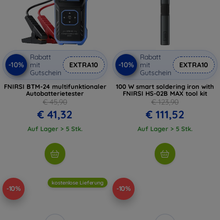
Rabatt
Rabatt
-10%
-10%
mit
EXTRA10
mit
EXTRA10
Gutschein
Gutschein
FNIRSI BTM-24 multifunktionaler
100 W smart soldering iron with
Autobatterietester
FNIRSI HS-02B MAX tool kit
€ 45,90
€ 123,90
€ 41,32
€ 111,52
Auf Lager > 5 Stk.
Auf Lager > 5 Stk.
kostenlose Lieferung
-10%
-10%