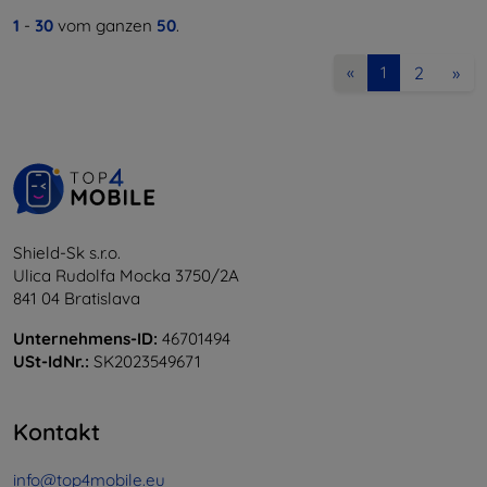
1
-
30
vom ganzen
50
.
2
»
«
1
Shield-Sk s.r.o.
Ulica Rudolfa Mocka 3750/2A
841 04 Bratislava
Unternehmens-ID:
46701494
USt-IdNr.:
SK2023549671
Kontakt
info@top4mobile.eu