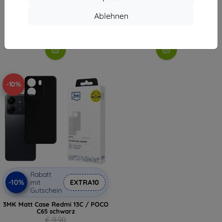
€ 7,10
€ 7,10
Ablehnen
Auf Lager > 5 Stk.
Auf Lager > 5 Stk.
-10%
Rabatt
-10%
mit
EXTRA10
Gutschein
3MK Matt Case Redmi 13C / POCO
C65 schwarz
€ 9,90