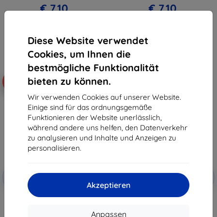
€ 7,10
€ 7,10
Auf Lager > 5 Stk.
Auf Lager > 5 Stk.
Diese Website verwendet
Cookies, um Ihnen die
bestmögliche Funktionalität
bieten zu können.
-10%
-10%
Wir verwenden Cookies auf unserer Website.
Einige sind für das ordnungsgemäße
Funktionieren der Website unerlässlich,
während andere uns helfen, den Datenverkehr
zu analysieren und Inhalte und Anzeigen zu
personalisieren.
Rabatt
Rabatt
-10%
-10%
mit
EXTRA10
mit
EXTRA10
Akzeptieren
Gutschein
Gutschein
Beline Magnetische Buchhülle
Beline Magnetische Buchhülle
Xiaomi 13C/Poco C65 gold
Xiaomi 13C/Poco C65 schwarz
€ 7,90
€ 7,90
Anpassen