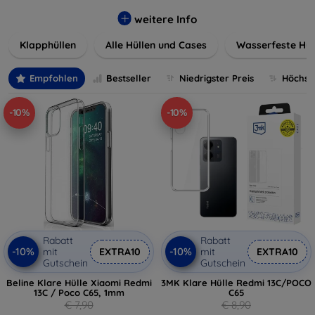
werden. Wählen Sie aus einer Vielzahl von Materialien und
Farben, um Ihren persönlichen Stil perfekt zu
weitere Info
unterstreichen.
Klapphüllen
Alle Hüllen und Cases
Wasserfeste Hül
Empfohlen
Bestseller
Niedrigster Preis
Höchste
-10%
-10%
Rabatt
Rabatt
-10%
-10%
mit
EXTRA10
mit
EXTRA10
Gutschein
Gutschein
Beline Klare Hülle Xiaomi Redmi
3MK Klare Hülle Redmi 13C/POCO
13C / Poco C65, 1mm
C65
€ 7,90
€ 8,90