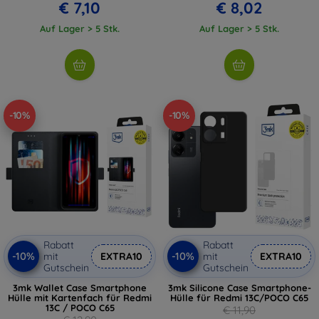
€ 7,10
€ 8,02
Auf Lager > 5 Stk.
Auf Lager > 5 Stk.
-10%
-10%
Rabatt
Rabatt
-10%
-10%
mit
EXTRA10
mit
EXTRA10
Gutschein
Gutschein
3mk Wallet Case Smartphone
3mk Silicone Case Smartphone-
Hülle mit Kartenfach für Redmi
Hülle für Redmi 13C/POCO C65
13C / POCO C65
€ 11,90