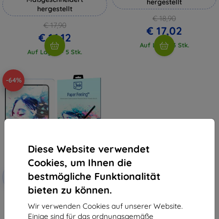
hergestellt
hergestellt
€ 18,90
€ 17,90
€ 17,02
€ 16,12
Auf Lager 3 Stk.
Auf Lager > 5 Stk.
-64%
Diese Website verwendet
Cookies, um Ihnen die
Rabatt
bestmögliche Funktionalität
-10%
mit
EXTRA10
Gutschein
bieten zu können.
3MK PaperFeeling Nvidia SHIELD
Tablet 8" 2 Stk. Schutzfolien
Wir verwenden Cookies auf unserer Website.
€ 26,90
Einige sind für das ordnungsgemäße