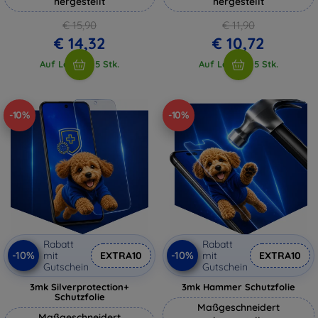
hergestellt
hergestellt
€ 15,90
€ 11,90
€ 14,32
€ 10,72
Auf Lager > 5 Stk.
Auf Lager > 5 Stk.
-10%
-10%
Rabatt
Rabatt
-10%
-10%
mit
EXTRA10
mit
EXTRA10
Gutschein
Gutschein
3mk Silverprotection+
3mk Hammer Schutzfolie
Schutzfolie
Maßgeschneidert
Maßgeschneidert