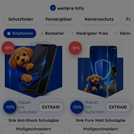
flexibler Folie, unsere Schutzlösungen sind einfach zu
installieren und passgenau für jedes Gerät, um eine
weitere Info
nahtlose Nutzung zu gewährleisten. Schützen Sie Ihr
Schutzfolien
Panzergläser
Kameraschutz
Für
wertvolles Gerät mit unseren langlebigen und zuverlässigen
Displayschutzlösungen und genießen Sie ein sorgenfreies
digitales Erlebnis.
Empfohlen
Bestseller
Niedrigster Preis
Höchste
-10%
-10%
Rabatt
Rabatt
-10%
-10%
mit
EXTRA10
mit
EXTRA10
Gutschein
Gutschein
3mk Anti-Shock Schutzglas
3mk Pure Matt Schutzglas
Maßgeschneidert
Maßgeschneidert