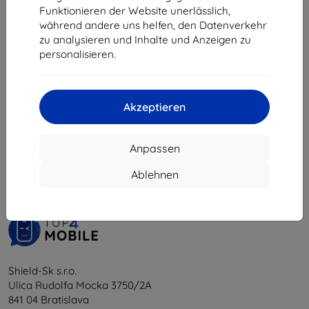
€ 9,80
Funktionieren der Website unerlässlich,
während andere uns helfen, den Datenverkehr
Letztes Stück auf Lager
zu analysieren und Inhalte und Anzeigen zu
personalisieren.
Akzeptieren
1
-
5
vom ganzen
5
.
Anpassen
«
1
»
Ablehnen
Shield-Sk s.r.o.
Ulica Rudolfa Mocka 3750/2A
841 04 Bratislava