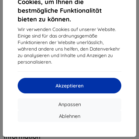
Cookies, um Ihnen die
Montag bis Freitag:
bestmögliche Funktionalität
Online
8:00 - 16:00
bieten zu können.
Samstag und Sonntag:
Wir verwenden Cookies auf unserer Website.
Offline
Einige sind für das ordnungsgemäße
Funktionieren der Website unerlässlich,
während andere uns helfen, den Datenverkehr
Einkaufen
zu analysieren und Inhalte und Anzeigen zu
personalisieren.
Versand & Zahlung
Blog
Akzeptieren
Cashback
Widerrufsbelehrung
Anpassen
Reklamation
Ablehnen
Kontakt
Information