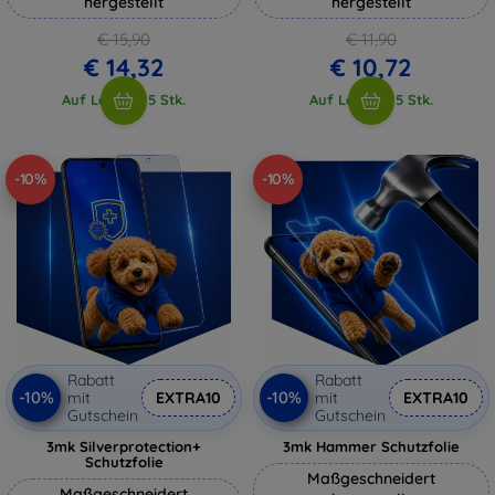
hergestellt
hergestellt
€ 15,90
€ 11,90
€ 14,32
€ 10,72
Auf Lager > 5 Stk.
Auf Lager > 5 Stk.
-10%
-10%
Rabatt
Rabatt
-10%
-10%
mit
EXTRA10
mit
EXTRA10
Gutschein
Gutschein
3mk Silverprotection+
3mk Hammer Schutzfolie
Schutzfolie
Maßgeschneidert
Maßgeschneidert