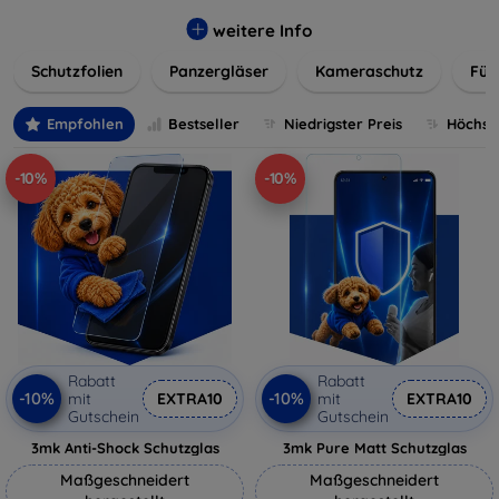
flexibler Folie, unsere Schutzlösungen sind einfach zu
installieren und passgenau für jedes Gerät, um eine
weitere Info
nahtlose Nutzung zu gewährleisten. Schützen Sie Ihr
Schutzfolien
Panzergläser
Kameraschutz
Für
wertvolles Gerät mit unseren langlebigen und zuverlässigen
Displayschutzlösungen und genießen Sie ein sorgenfreies
digitales Erlebnis.
Empfohlen
Bestseller
Niedrigster Preis
Höchste
-10%
-10%
Rabatt
Rabatt
-10%
-10%
mit
EXTRA10
mit
EXTRA10
Gutschein
Gutschein
3mk Anti-Shock Schutzglas
3mk Pure Matt Schutzglas
Maßgeschneidert
Maßgeschneidert