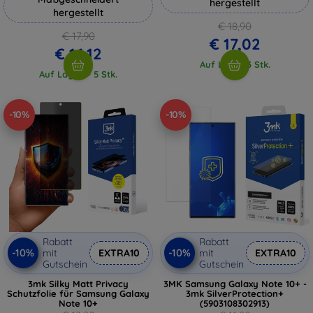
hergestellt
hergestellt
€ 18,90
€ 17,90
€ 17,02
€ 16,12
Auf Lager 3 Stk.
Auf Lager > 5 Stk.
-10%
-10%
Rabatt
Rabatt
-10%
-10%
mit
EXTRA10
mit
EXTRA10
Gutschein
Gutschein
3mk Silky Matt Privacy
3MK Samsung Galaxy Note 10+ -
Schutzfolie für Samsung Galaxy
3mk SilverProtection+
Note 10+
(5903108302913)