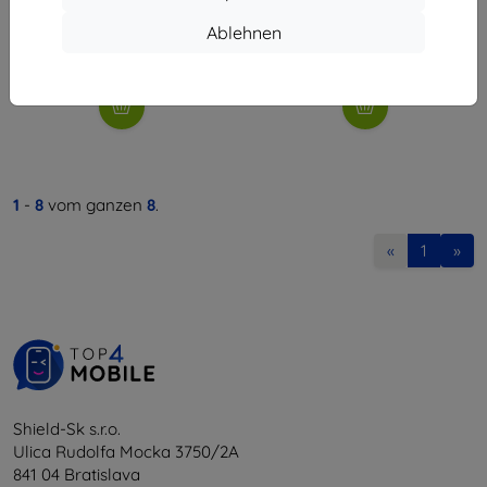
€ 10,90
€ 8,90
€ 9,80
€ 8,02
Ablehnen
Auf Lager > 5 Stk.
Auf Lager > 5 Stk.
1
-
8
vom ganzen
8
.
«
1
»
Shield-Sk s.r.o.
Ulica Rudolfa Mocka 3750/2A
841 04 Bratislava