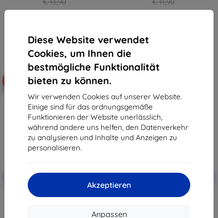
€ 13,90
€ 11,90
€ 12,50
€ 10,72
Auf Lager > 5 Stk.
Auf Lager > 5 Stk.
Diese Website verwendet
Cookies, um Ihnen die
bestmögliche Funktionalität
bieten zu können.
-10%
-10%
Wir verwenden Cookies auf unserer Website.
Einige sind für das ordnungsgemäße
Funktionieren der Website unerlässlich,
während andere uns helfen, den Datenverkehr
zu analysieren und Inhalte und Anzeigen zu
personalisieren.
Rabatt
Rabatt
-10%
-10%
mit
EXTRA10
mit
EXTRA10
Akzeptieren
Gutschein
Gutschein
3MK Samsung Galaxy Note 10+ -
3MK Samsung Galaxy Note 10 -
3mk ARC Sonderedition
3mk Objektivschutz
Schutzfolie
(5903108201117)
Anpassen