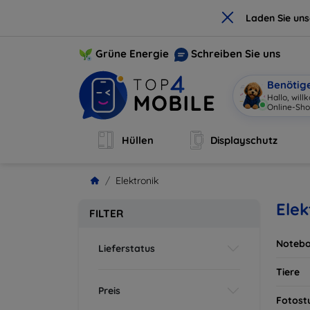
×
Laden Sie un
Grüne Energie
Schreiben Sie uns
Benötig
Hallo, wi
Hüllen
Displayschutz
Elektronik
Elek
FILTER
Notebo
Lieferstatus
Tiere
Preis
Fotost