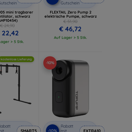
utschein
Gutschein
05 mini tragbarer
FLEXTAIL Zero Pump 2
tilator, schwarz
elektrische Pumpe, schwarz
AHP10454)
€ 51,90
€ 24,90
€ 46,72
 22,42
Auf Lager > 5 Stk.
ager > 5 Stk.
kostenlose Lieferung
-10%
abatt
Rabatt
-10%
it
SMART5
mit
EXTRA10