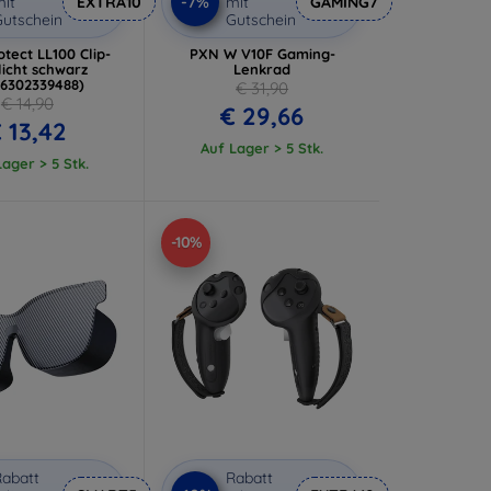
-7%
it
EXTRA10
mit
GAMING7
utschein
Gutschein
tect LL100 Clip-
PXN W V10F Gaming-
licht schwarz
Lenkrad
06302339488)
€ 31,90
€ 14,90
€ 29,66
 13,42
Auf Lager > 5 Stk.
ager > 5 Stk.
-10%
abatt
Rabatt