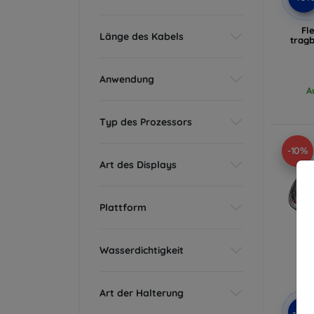
Fl
Länge des Kabels
trag
Anwendung
A
Typ des Prozessors
-10%
Art des Displays
Plattform
Wasserdichtigkeit
Art der Halterung
-10