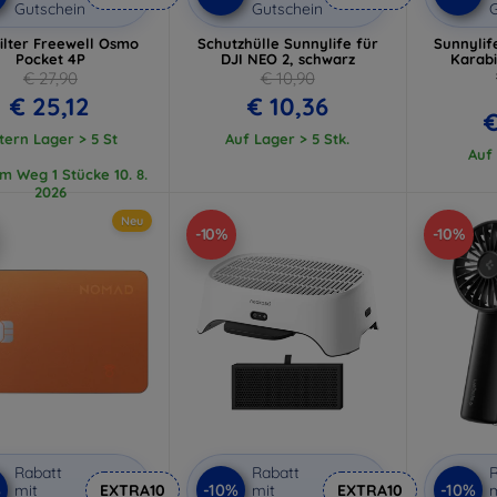
Gutschein
Gutschein
G
ilter Freewell Osmo
Schutzhülle Sunnylife für
Sunnylif
Pocket 4P
DJI NEO 2, schwarz
Karabi
€ 27,90
€ 10,90
€ 25,12
€ 10,36
€
tern Lager > 5 St
Auf Lager > 5 Stk.
Auf 
m Weg 1 Stücke 10. 8.
2026
Neu
-10%
-10%
Rabatt
Rabatt
R
%
-10%
-10%
mit
EXTRA10
mit
EXTRA10
m