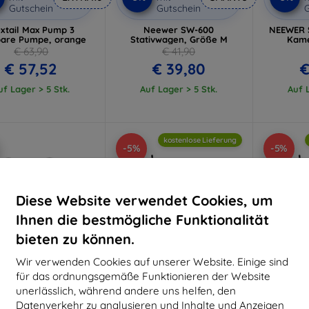
Gutschein
Gutschein
G
extail Max Pump 3
Neewer SW-600
NEEWER 
bare Pumpe, orange
Stativwagen, Größe M
Kame
€ 63,90
€ 41,90
€ 57,52
€ 39,80
€
uf Lager > 5 Stk.
Auf Lager > 5 Stk.
Auf L
kostenlose Lieferung
-5%
-5%
Diese Website verwendet Cookies, um
Ihnen die bestmögliche Funktionalität
bieten zu können.
Wir verwenden Cookies auf unserer Website. Einige sind
für das ordnungsgemäße Funktionieren der Website
unerlässlich, während andere uns helfen, den
Rabatt
Rabatt
R
Datenverkehr zu analysieren und Inhalte und Anzeigen
%
-5%
-5%
mit
EXTRA10
mit
SMART5
m