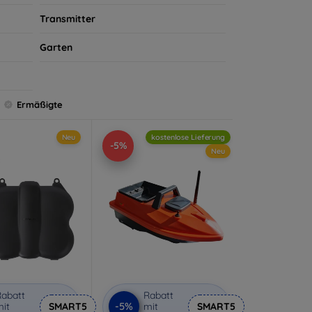
Transmitter
Garten
Ermäßigte
Neu
kostenlose Lieferung
-5%
Neu
abatt
Rabatt
-5%
it
SMART5
mit
SMART5