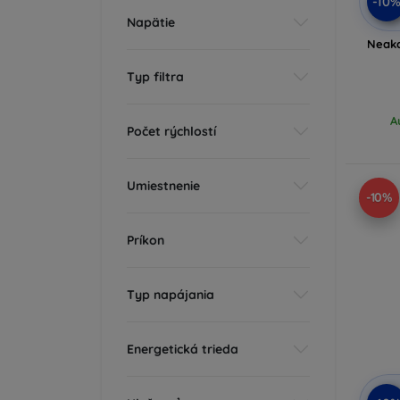
-10
Napätie
Neak
Typ filtra
A
Počet rýchlostí
Umiestnenie
-10%
Príkon
Typ napájania
Energetická trieda