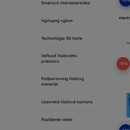
Smerová charakteristika
elect
Výstupný výkon
Technológia 3D tlače
A
Veľkosť tlačového
priestoru
-10%
Podporovaný tlačový
materiál
Uzavretá tlačová komora
Rozlíšenie videa