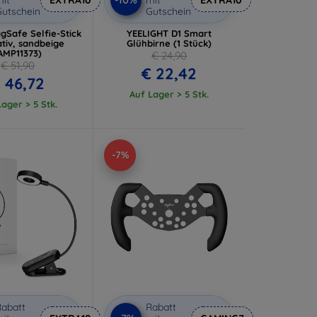
utschein
Gutschein
gSafe Selfie-Stick
YEELIGHT D1 Smart
ativ, sandbeige
Glühbirne (1 Stück)
AMP11373)
€ 24,90
€ 51,90
€ 22,42
 46,72
Auf Lager > 5 Stk.
ager > 5 Stk.
-7%
abatt
Rabatt