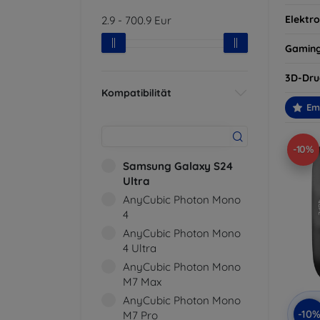
Elektro
2.9
-
700.9
Eur
Gamin
3D-Dru
Kompatibilität
Em
-10%
Samsung Galaxy S24
Ultra
AnyCubic Photon Mono
4
AnyCubic Photon Mono
4 Ultra
AnyCubic Photon Mono
M7 Max
AnyCubic Photon Mono
-10
M7 Pro