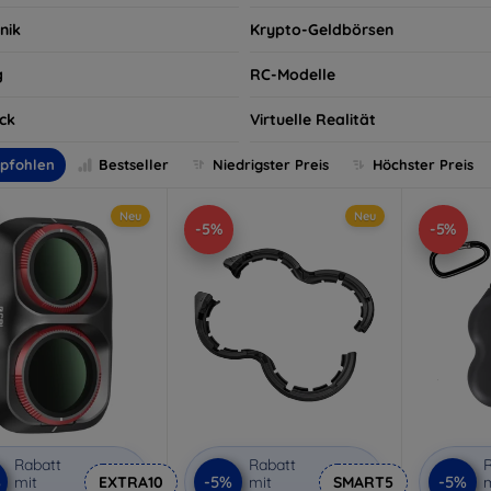
nik
Krypto-Geldbörsen
g
RC-Modelle
ck
Virtuelle Realität
pfohlen
Bestseller
Niedrigster Preis
Höchster Preis
Neu
Neu
-5%
-5%
Rabatt
Rabatt
R
%
-5%
-5%
mit
EXTRA10
mit
SMART5
m