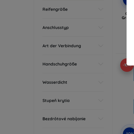
Reifengröße
COLM
Größe 
Anschlusstyp
A
Art der Verbindung
Handschuhgröße
-10%
Wasserdicht
Stupeň krytia
Bezdrôtové nabíjanie
-10