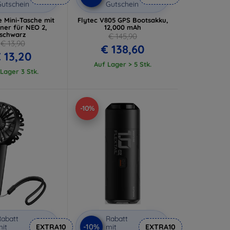
utschein
Gutschein
e Mini-Tasche mit
Flytec V805 GPS Bootsakku,
ner für NEO 2,
12,000 mAh
schwarz
€ 145,90
€ 13,90
€ 138,60
 13,20
Auf Lager > 5 Stk.
Lager 3 Stk.
-10%
abatt
Rabatt
-10%
it
EXTRA10
mit
EXTRA10