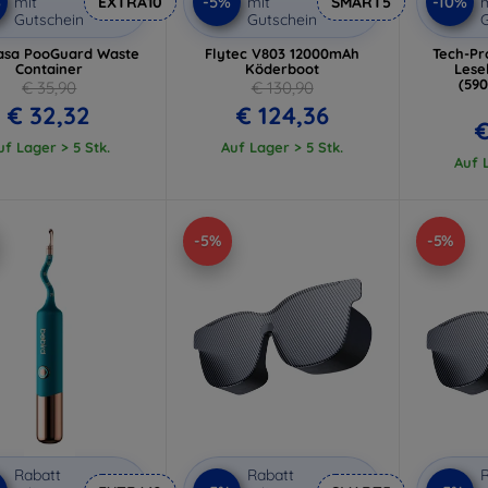
%
-5%
-10%
mit
EXTRA10
mit
SMART5
m
Gutschein
Gutschein
G
asa PooGuard Waste
Flytec V803 12000mAh
Tech-Pro
Container
Köderboot
Lese
(59
€ 35,90
€ 130,90
€ 32,32
€ 124,36
€
uf Lager > 5 Stk.
Auf Lager > 5 Stk.
Auf L
-5%
-5%
Rabatt
Rabatt
R