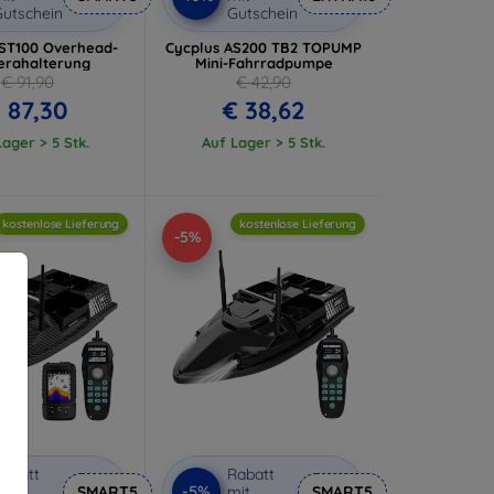
utschein
Gutschein
ST100 Overhead-
Cycplus AS200 TB2 TOPUMP
rahalterung
Mini-Fahrradpumpe
€ 91,90
€ 42,90
 87,30
€ 38,62
ager > 5 Stk.
Auf Lager > 5 Stk.
kostenlose Lieferung
kostenlose Lieferung
-5%
abatt
Rabatt
-5%
it
SMART5
mit
SMART5