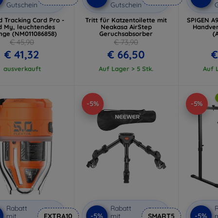
Gutschein
Gutschein
G
 Tracking Card Pro -
Tritt für Katzentoilette mit
SPIGEN A9
d My, leuchtendes
Neakasa AirStep
Handven
nge (NM011086858)
Geruchsabsorber
(
€ 45,90
€ 73,90
€ 41,32
€ 66,50
€
ausverkauft
Auf Lager > 5 Stk.
Auf L
-5%
-5%
Rabatt
Rabatt
R
%
-5%
-5%
mit
EXTRA10
mit
SMART5
m