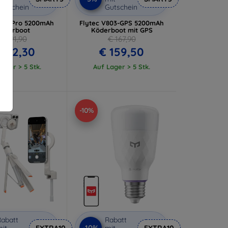
utschein
Gutschein
V803-Pro 5200mAh
Flytec V803-GPS 5200mAh
öderboot
Köderboot mit GPS
€ 391,90
€ 167,90
 372,30
€ 159,50
ager > 5 Stk.
Auf Lager > 5 Stk.
-10%
abatt
Rabatt
-10%
it
EXTRA10
mit
EXTRA10