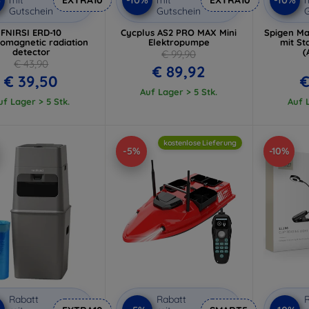
Gutschein
Gutschein
G
FNIRSI ERD-10
Cycplus AS2 PRO MAX Mini
Spigen Ma
romagnetic radiation
Elektropumpe
mit St
detector
(
€ 99,90
€ 43,90
€ 89,92
€ 39,50
€
Auf Lager > 5 Stk.
uf Lager > 5 Stk.
Auf L
kostenlose Lieferung
-5%
-10%
Rabatt
Rabatt
R