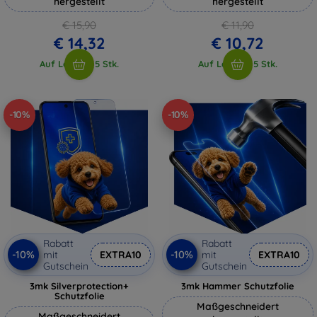
hergestellt
hergestellt
€ 15,90
€ 11,90
€ 14,32
€ 10,72
Auf Lager > 5 Stk.
Auf Lager > 5 Stk.
-10%
-10%
Rabatt
Rabatt
-10%
-10%
mit
EXTRA10
mit
EXTRA10
Gutschein
Gutschein
3mk Silverprotection+
3mk Hammer Schutzfolie
Schutzfolie
Maßgeschneidert
Maßgeschneidert