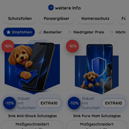
flexibler Folie, unsere Schutzlösungen sind einfach zu
installieren und passgenau für jedes Gerät, um eine
weitere Info
nahtlose Nutzung zu gewährleisten. Schützen Sie Ihr
Schutzfolien
Panzergläser
Kameraschutz
Für
wertvolles Gerät mit unseren langlebigen und zuverlässigen
Displayschutzlösungen und genießen Sie ein sorgenfreies
digitales Erlebnis.
Empfohlen
Bestseller
Niedrigster Preis
Höchste
-10%
-10%
Rabatt
Rabatt
-10%
-10%
mit
EXTRA10
mit
EXTRA10
Gutschein
Gutschein
3mk Anti-Shock Schutzglas
3mk Pure Matt Schutzglas
Maßgeschneidert
Maßgeschneidert