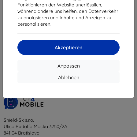
€ 20,60
€ 8,02
Funktionieren der Website unerlässlich,
während andere uns helfen, den Datenverkehr
Auf Lager > 5 Stk.
Letztes Stück auf Lager
zu analysieren und Inhalte und Anzeigen zu
personalisieren.
Akzeptieren
1
-
6
vom ganzen
6
.
Anpassen
«
1
»
Ablehnen
Shield-Sk s.r.o.
Ulica Rudolfa Mocka 3750/2A
841 04 Bratislava