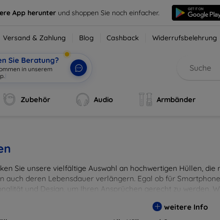
sere App herunter
und shoppen Sie noch einfacher.
Versand & Zahlung
Blog
Cashback
Widerrufsbelehrung
en Sie Beratung?
lkommen in unserem
p.
|
Zubehör
Audio
Armbänder
en
en Sie unsere vielfältige Auswahl an hochwertigen Hüllen, die ni
n auch deren Lebensdauer verlängern. Egal ob für Smartphones
onalität und Design, um Ihren Ansprüchen gerecht zu werden. Wä
rben, um Ihren persönlichen Stil perfekt zu unterstreichen.
weitere Info