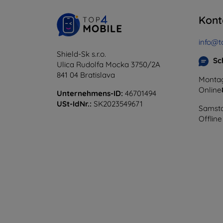
Kont
info@t
Shield-Sk s.r.o.
Sc
Ulica Rudolfa Mocka 3750/2A
841 04 Bratislava
Montag
Online
Unternehmens-ID:
46701494
USt-IdNr.:
SK2023549671
Samsta
Offline