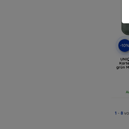
-10
UNIQ
Kart
grün M
A
1
-
8
vo