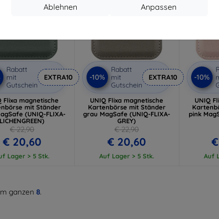
Ablehnen
Anpassen
Rabatt
Rabatt
R
%
-10%
-10%
mit
EXTRA10
mit
EXTRA10
m
Gutschein
Gutschein
G
 Flixa magnetische
UNIQ Flixa magnetische
UNIQ Fl
enbörse mit Ständer
Kartenbörse mit Ständer
Kartenb
agSafe (UNIQ-FLIXA-
grau MagSafe (UNIQ-FLIXA-
pink Mag
LICHENGREEN)
GREY)
€ 22,90
€ 22,90
€ 20,60
€ 20,60
€
uf Lager > 5 Stk.
Auf Lager > 5 Stk.
Auf L
m ganzen
8
.