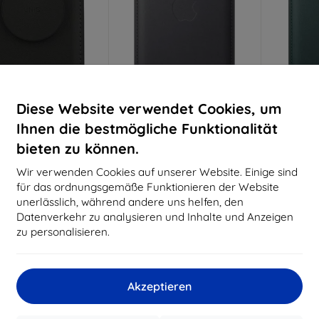
Rabatt
Rabatt
R
Diese Website verwendet Cookies, um
%
-10%
-10%
mit
EXTRA10
mit
EXTRA10
m
Gutschein
Gutschein
G
Ihnen die bestmögliche Funktionalität
 Flixa magnetische
MA6W4ZM/A Apple iPhone
MA6Y4ZM
bieten zu können.
enbörse mit Ständer
MagSafe FineWoven
MagSa
arz MagSafe (UNIQ-
Geldbörse, schwarz,
Geldbö
Wir verwenden Cookies auf unserer Website. Einige sind
LIXA-JETBLACK)
beschädigte Verpackung
(5
(57983132460)
für das ordnungsgemäße Funktionieren der Website
€ 32,90
€ 56,90
unerlässlich, während andere uns helfen, den
€ 29,62
€ 51,22
€
Datenverkehr zu analysieren und Inhalte und Anzeigen
uf Lager > 5 Stk.
Auf Lager > 5 Stk.
Auf L
zu personalisieren.
-10%
-10%
Akzeptieren