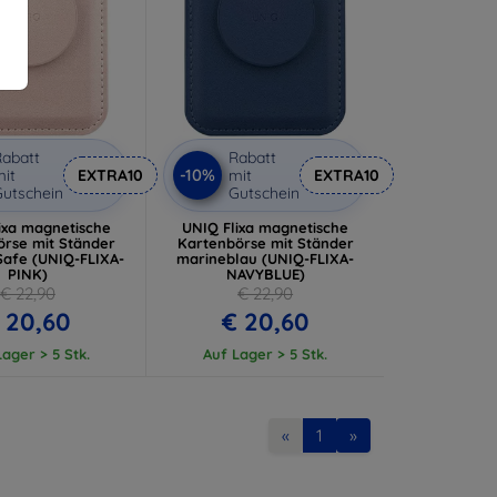
abatt
Rabatt
-10%
it
EXTRA10
mit
EXTRA10
utschein
Gutschein
ixa magnetische
UNIQ Flixa magnetische
örse mit Ständer
Kartenbörse mit Ständer
Safe (UNIQ-FLIXA-
marineblau (UNIQ-FLIXA-
PINK)
NAVYBLUE)
€ 22,90
€ 22,90
 20,60
€ 20,60
ager > 5 Stk.
Auf Lager > 5 Stk.
«
1
»