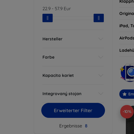
Klapph
22.9
-
57.9
Eur
Origina
iPad, T
AirPod
Hersteller
Ladehü
Farbe
Kapacita kariet
Integrovaný stojan
Em
Erweiterter Filter
-10%
Ergebnisse
8