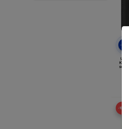
-10
UNIQ
Kart
schw
F
A
-10%