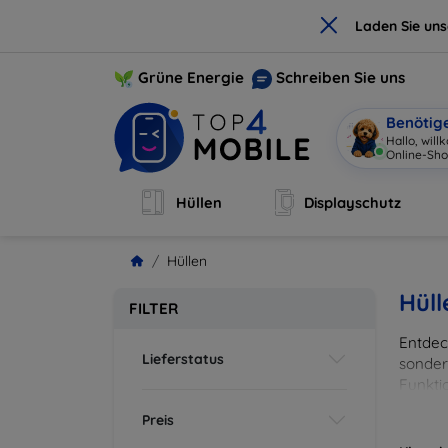
×
Laden Sie un
Grüne Energie
Schreiben Sie uns
Benötig
Hallo, wil
Online-Sho
Hüllen
Displayschutz
Hüllen
Hüll
FILTER
Entdeck
Lieferstatus
sonder
Funkti
und Fa
Preis