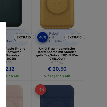
abatt
Rabatt
-10%
it
EXTRA10
mit
EXTRA10
utschein
Gutschein
/A Apple iPhone
UNIQ Flixa magnetische
fe FineWoven
Kartenbörse mit Ständer
rse, Dunkelgrün
gelb MagSafe (UNIQ-FLIXA-
7983128225)
CYELLOW)
€ 57,90
€ 22,90
 52,12
€ 20,60
ager > 5 Stk.
Auf Lager > 5 Stk.
-10%