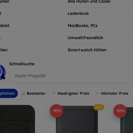
üllen
Alle Hüllen und Cases
l
Lederetuis
ablet
MacBooks, PCs
s
Umweltfreundlich
llen
Smartwatch Hüllen
Schnellsuche
Apple Magsafe
pfohlen
Bestseller
Niedrigster Preis
Höchster Preis
Neu
-10%
-10%