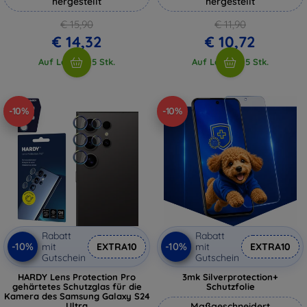
hergestellt
hergestellt
€ 15,90
€ 11,90
€ 14,32
€ 10,72
Auf Lager > 5 Stk.
Auf Lager > 5 Stk.
-10%
-10%
Rabatt
Rabatt
-10%
-10%
mit
EXTRA10
mit
EXTRA10
Gutschein
Gutschein
HARDY Lens Protection Pro
3mk Silverprotection+
gehärtetes Schutzglas für die
Schutzfolie
Kamera des Samsung Galaxy S24
Ultra
Maßgeschneidert