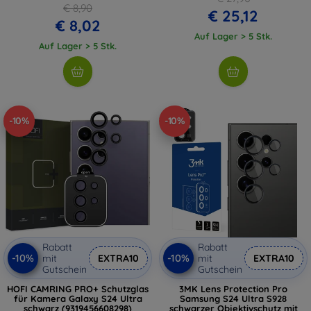
€ 8,90
€ 25,12
€ 8,02
Auf Lager > 5 Stk.
Auf Lager > 5 Stk.
-10%
-10%
Rabatt
Rabatt
-10%
-10%
mit
EXTRA10
mit
EXTRA10
Gutschein
Gutschein
HOFI CAMRING PRO+ Schutzglas
3MK Lens Protection Pro
für Kamera Galaxy S24 Ultra
Samsung S24 Ultra S928
schwarz (9319456608298)
schwarzer Objektivschutz mit