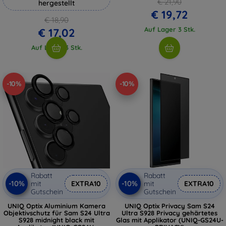
€ 21,90
hergestellt
€ 19,72
€ 18,90
Auf Lager 3 Stk.
€ 17,02
Auf Lager 3 Stk.
-10%
-10%
Rabatt
Rabatt
-10%
-10%
mit
EXTRA10
mit
EXTRA10
Gutschein
Gutschein
UNIQ Optix Aluminium Kamera
UNIQ Optix Privacy Sam S24
Objektivschutz für Sam S24 Ultra
Ultra S928 Privacy gehärtetes
S928 midnight black mit
Glas mit Applikator (UNIQ-GS24U-