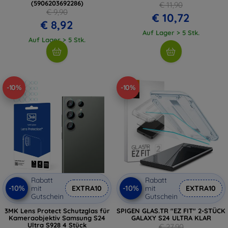
(5906203692286)
€ 11,90
€ 9,90
€ 10,72
€ 8,92
Auf Lager > 5 Stk.
Auf Lager > 5 Stk.
-10%
-10%
Rabatt
Rabatt
-10%
-10%
mit
EXTRA10
mit
EXTRA10
Gutschein
Gutschein
3MK Lens Protect Schutzglas für
SPIGEN GLAS.TR "EZ FIT" 2-STÜCK
Kameraobjektiv Samsung S24
GALAXY S24 ULTRA KLAR
Ultra S928 4 Stück
€ 27,90