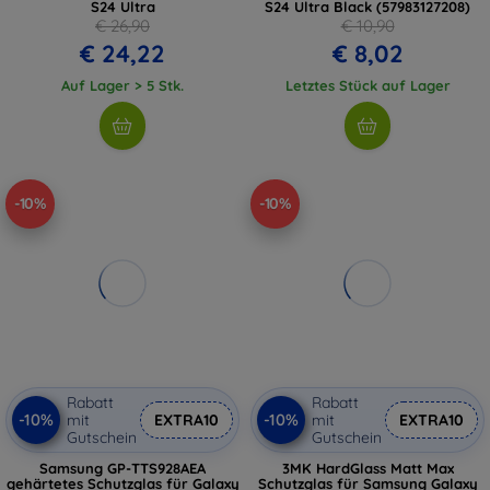
S24 Ultra
S24 Ultra Black (57983127208)
€ 26,90
€ 10,90
€ 24,22
€ 8,02
Auf Lager > 5 Stk.
Letztes Stück auf Lager
-10%
-10%
Rabatt
Rabatt
-10%
-10%
mit
EXTRA10
mit
EXTRA10
Gutschein
Gutschein
Samsung GP-TTS928AEA
3MK HardGlass Matt Max
gehärtetes Schutzglas für Galaxy
Schutzglas für Samsung Galaxy