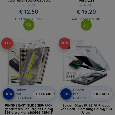
Applikator (UNIQ-GS24U-
PRIVACY)
ALENSBLK)
€ 13,90
€ 16,90
€ 12,50
€ 15,20
Auf Lager > 5 Stk.
Auf Lager > 5 Stk.
-10%
-10%
Rabatt
Rabatt
-10%
-10%
mit
EXTRA10
mit
EXTRA10
Gutschein
Gutschein
RINGKE EASY SLIDE 2ER-PACK
Spigen Glass tR EZ Fit Privacy
gehärtetes Schutzglas Galaxy
2er-Pack - Samsung Galaxy S24
S24 Ultra klar (8809961785412)
Ultra