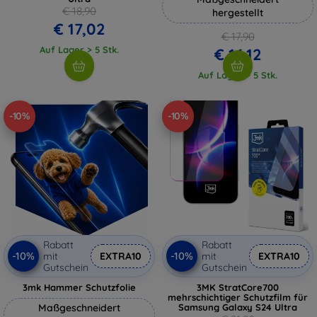
€ 18,90
hergestellt
€ 17,02
€ 17,90
Auf Lager > 5 Stk.
€ 16,12
Auf Lager > 5 Stk.
-10%
-10%
Rabatt
Rabatt
-10%
-10%
mit
EXTRA10
mit
EXTRA10
Gutschein
Gutschein
3mk Hammer Schutzfolie
3MK StratCore700
mehrschichtiger Schutzfilm für
Maßgeschneidert
Samsung Galaxy S24 Ultra