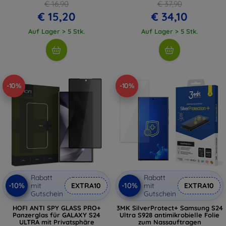
€ 16,90
€ 37,90
€ 15,20
€ 34,10
Auf Lager > 5 Stk.
Auf Lager > 5 Stk.
-10%
-10%
Rabatt
Rabatt
-10%
-10%
mit
EXTRA10
mit
EXTRA10
Gutschein
Gutschein
HOFI ANTI SPY GLASS PRO+
3MK SilverProtect+ Samsung S24
Panzerglas für GALAXY S24
Ultra S928 antimikrobielle Folie
ULTRA mit Privatsphäre
zum Nassauftragen