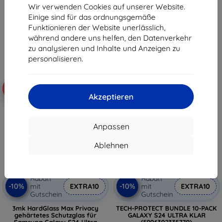
Wir verwenden Cookies auf unserer Website.
€ 15,90
€ 13,90
Einige sind für das ordnungsgemäße
€ 14,32
€ 12,50
Funktionieren der Website unerlässlich,
Auf Lager > 5 Stk.
Auf Lager 4 Stk.
während andere uns helfen, den Datenverkehr
zu analysieren und Inhalte und Anzeigen zu
personalisieren.
-10%
-10%
Akzeptieren
Anpassen
Ablehnen
Rabatt
Rabatt
-10%
-10%
mit
EXTRA10
mit
EXTRA10
Gutschein
Gutschein
3mk HardGlass Max Privacy
TECH-PROTECT BUNDLE 10-PACK
gehärtetes Schutzglas für
GALAXY S24 ULTRA KLAR
Samsung Galaxy S24 Ultra
(5906302335770)