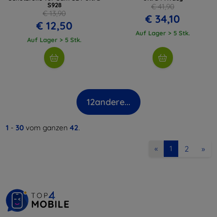
S928
€ 41,90
€ 13,90
€ 34,10
€ 12,50
Auf Lager > 5 Stk.
Auf Lager > 5 Stk.
12
andere...
1
-
30
vom ganzen
42
.
2
»
«
1