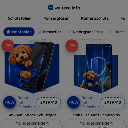
flexibler Folie, unsere Schutzlösungen sind einfach zu
installieren und passgenau für jedes Gerät, um eine
weitere Info
nahtlose Nutzung zu gewährleisten. Schützen Sie Ihr
Schutzfolien
Panzergläser
Kameraschutz
Für
wertvolles Gerät mit unseren langlebigen und zuverlässigen
Displayschutzlösungen und genießen Sie ein sorgenfreies
digitales Erlebnis.
Empfohlen
Bestseller
Niedrigster Preis
Höchste
-10%
-10%
Rabatt
Rabatt
-10%
-10%
mit
EXTRA10
mit
EXTRA10
Gutschein
Gutschein
3mk Anti-Shock Schutzglas
3mk Pure Matt Schutzglas
Maßgeschneidert
Maßgeschneidert