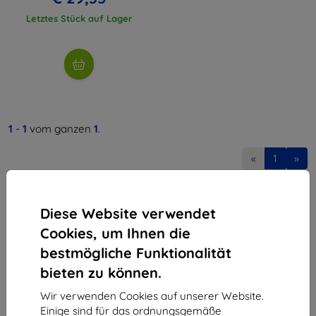
Letztes Stück auf Lager
1
-
1
vom ganzen
1
.
«
1
»
Diese Website verwendet
Cookies, um Ihnen die
bestmögliche Funktionalität
bieten zu können.
Shield-Sk s.r.o.
Ulica Rudolfa Mocka 3750/2A
Wir verwenden Cookies auf unserer Website.
841 04 Bratislava
Einige sind für das ordnungsgemäße