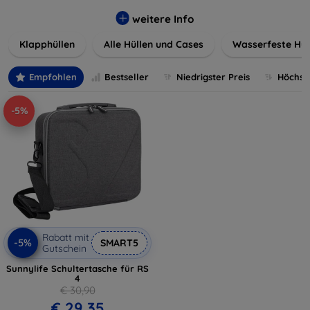
werden. Wählen Sie aus einer Vielzahl von Materialien und
Farben, um Ihren persönlichen Stil perfekt zu
weitere Info
unterstreichen.
Klapphüllen
Alle Hüllen und Cases
Wasserfeste Hül
Empfohlen
Bestseller
Niedrigster Preis
Höchste
-5%
Rabatt mit
-5%
SMART5
Gutschein
Sunnylife Schultertasche für RS
4
€ 30,90
€ 29,35