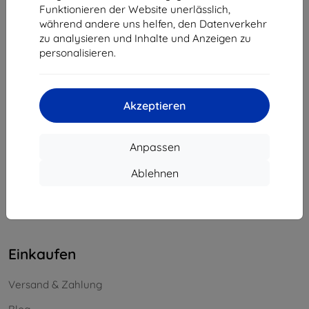
Funktionieren der Website unerlässlich,
Unternehmens-ID:
46701494
während andere uns helfen, den Datenverkehr
USt-IdNr.:
SK2023549671
zu analysieren und Inhalte und Anzeigen zu
personalisieren.
Kontakt
info@top4mobile.eu
Akzeptieren
Schreiben Sie uns
Anpassen
Montag bis Freitag:
Online
8:00 - 16:00
Ablehnen
Samstag und Sonntag:
Offline
Einkaufen
Versand & Zahlung