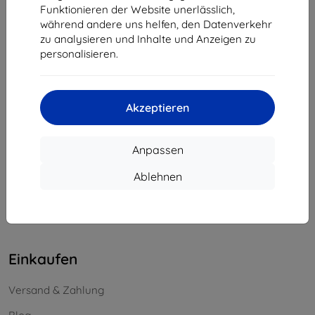
Funktionieren der Website unerlässlich,
Unternehmens-ID:
46701494
während andere uns helfen, den Datenverkehr
USt-IdNr.:
SK2023549671
zu analysieren und Inhalte und Anzeigen zu
personalisieren.
Kontakt
info@top4mobile.eu
Akzeptieren
Schreiben Sie uns
Anpassen
Montag bis Freitag:
Online
8:00 - 16:00
Ablehnen
Samstag und Sonntag:
Offline
Einkaufen
Versand & Zahlung