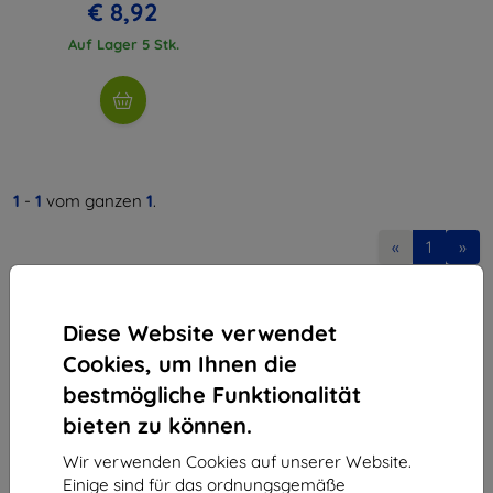
€ 8,92
Auf Lager 5 Stk.
1
-
1
vom ganzen
1
.
«
1
»
Diese Website verwendet
Cookies, um Ihnen die
bestmögliche Funktionalität
bieten zu können.
Shield-Sk s.r.o.
Ulica Rudolfa Mocka 3750/2A
Wir verwenden Cookies auf unserer Website.
841 04 Bratislava
Einige sind für das ordnungsgemäße