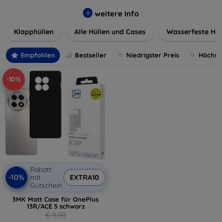
werden. Wählen Sie aus einer Vielzahl von Materialien und
Farben, um Ihren persönlichen Stil perfekt zu
weitere Info
unterstreichen.
Klapphüllen
Alle Hüllen und Cases
Wasserfeste Hül
Empfohlen
Bestseller
Niedrigster Preis
Höchste
-10%
Rabatt
-10%
mit
EXTRA10
Gutschein
3MK Matt Case für OnePlus
13R/ACE 5 schwarz
€ 9,90