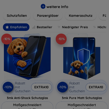
flexibler Folie, unsere Schutzlösungen sind einfach zu
installieren und passgenau für jedes Gerät, um eine
weitere Info
nahtlose Nutzung zu gewährleisten. Schützen Sie Ihr
Schutzfolien
Panzergläser
Kameraschutz
Für
wertvolles Gerät mit unseren langlebigen und zuverlässigen
Displayschutzlösungen und genießen Sie ein sorgenfreies
digitales Erlebnis.
Empfohlen
Bestseller
Niedrigster Preis
Höchste
-10%
-10%
Rabatt
Rabatt
-10%
-10%
mit
EXTRA10
mit
EXTRA10
Gutschein
Gutschein
3mk Anti-Shock Schutzglas
3mk Pure Matt Schutzglas
Maßgeschneidert
Maßgeschneidert