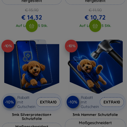
hergestellt
hergestellt
€ 15,90
€ 11,90
€ 14,32
€ 10,72
Auf Lager > 5 Stk.
Auf Lager > 5 Stk.
-10%
-10%
Rabatt
Rabatt
-10%
-10%
mit
EXTRA10
mit
EXTRA10
Gutschein
Gutschein
3mk Silverprotection+
3mk Hammer Schutzfolie
Schutzfolie
Maßgeschneidert
Maßgeschneidert