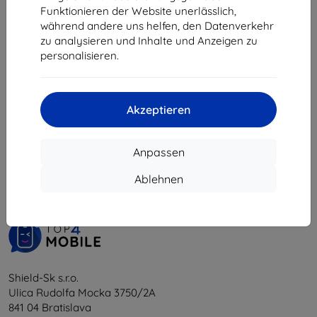
€ 4,40
€ 8,92
Funktionieren der Website unerlässlich,
während andere uns helfen, den Datenverkehr
Letztes Stück auf Lager
Auf Lager > 5 Stk.
zu analysieren und Inhalte und Anzeigen zu
personalisieren.
Akzeptieren
1
-
6
vom ganzen
6
.
Anpassen
«
1
»
Ablehnen
Shield-Sk s.r.o.
Ulica Rudolfa Mocka 3750/2A
841 04 Bratislava