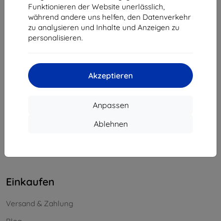
Funktionieren der Website unerlässlich,
Unternehmens-ID:
46701494
während andere uns helfen, den Datenverkehr
USt-IdNr.:
SK2023549671
zu analysieren und Inhalte und Anzeigen zu
personalisieren.
Kontakt
info@top4mobile.eu
Akzeptieren
Schreiben Sie uns
Anpassen
Montag bis Freitag:
Online
8:00 - 16:00
Ablehnen
Samstag und Sonntag:
Offline
Einkaufen
Versand & Zahlung