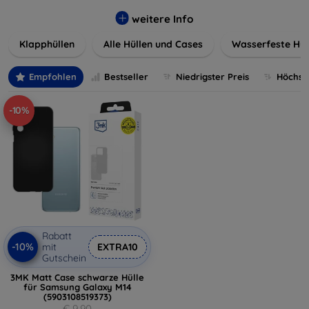
werden. Wählen Sie aus einer Vielzahl von Materialien und
Farben, um Ihren persönlichen Stil perfekt zu
weitere Info
unterstreichen.
Klapphüllen
Alle Hüllen und Cases
Wasserfeste Hül
Empfohlen
Bestseller
Niedrigster Preis
Höchste
-10%
Rabatt
-10%
mit
EXTRA10
Gutschein
3MK Matt Case schwarze Hülle
für Samsung Galaxy M14
(5903108519373)
€ 9,90