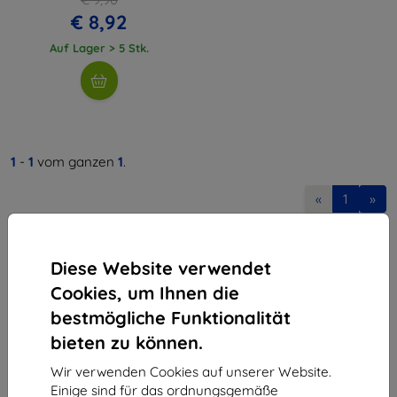
€ 8,92
Auf Lager > 5 Stk.
1
-
1
vom ganzen
1
.
«
1
»
Diese Website verwendet
Cookies, um Ihnen die
bestmögliche Funktionalität
bieten zu können.
Shield-Sk s.r.o.
Ulica Rudolfa Mocka 3750/2A
Wir verwenden Cookies auf unserer Website.
841 04 Bratislava
Einige sind für das ordnungsgemäße