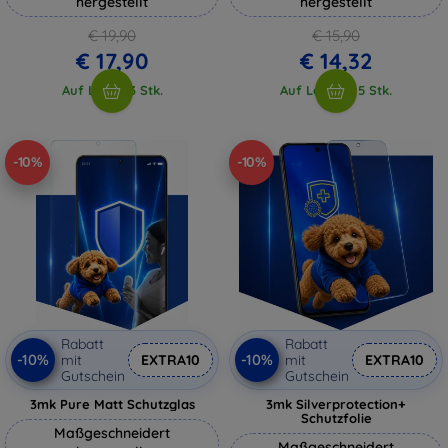
hergestellt
hergestellt
€ 19,90
€ 15,90
€ 17,90
€ 14,32
Auf Lager 3 Stk.
Auf Lager > 5 Stk.
-10%
-10%
Rabatt
Rabatt
-10%
-10%
mit
EXTRA10
mit
EXTRA10
Gutschein
Gutschein
3mk Pure Matt Schutzglas
3mk Silverprotection+
Schutzfolie
Maßgeschneidert
Maßgeschneidert