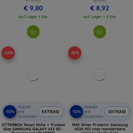
€ 10,90
€ 9,90
€ 9,80
€ 8,92
Auf Lager 1 Stk.
Auf Lager > 5 Stk.
-54%
-10%
Rabatt
Rabatt
-10%
-10%
mit
EXTRA10
mit
EXTRA10
Gutschein
Gutschein
OTTERBOX React Hülle + Trusted
3MK Silver Protect+ Samsung
Glas SAMSUNG GALAXY A32 5G -
A326 A32 nass montierbare
Transparent (78-80353)
antimikrobielle Folie