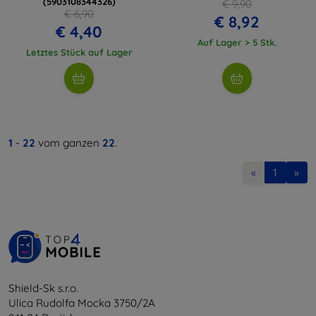
(5903108344326)
€ 9,90
€ 6,90
€ 8,92
€ 4,40
Auf Lager > 5 Stk.
Letztes Stück auf Lager
1
-
22
vom ganzen
22
.
«
1
»
Shield-Sk s.r.o.
Ulica Rudolfa Mocka 3750/2A