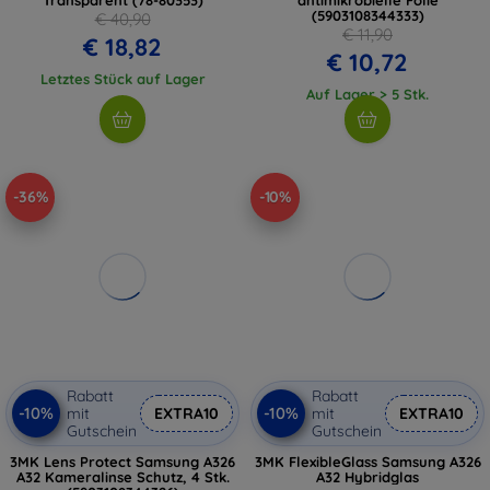
(5903108344333)
€ 40,90
€ 11,90
€ 18,82
€ 10,72
Letztes Stück auf Lager
Auf Lager > 5 Stk.
-36%
-10%
Rabatt
Rabatt
-10%
-10%
mit
EXTRA10
mit
EXTRA10
Gutschein
Gutschein
3MK Lens Protect Samsung A326
3MK FlexibleGlass Samsung A326
A32 Kameralinse Schutz, 4 Stk.
A32 Hybridglas