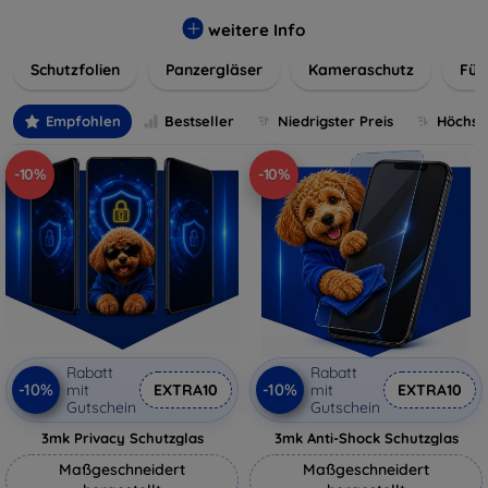
flexibler Folie, unsere Schutzlösungen sind einfach zu
installieren und passgenau für jedes Gerät, um eine
weitere Info
nahtlose Nutzung zu gewährleisten. Schützen Sie Ihr
Schutzfolien
Panzergläser
Kameraschutz
Für
wertvolles Gerät mit unseren langlebigen und zuverlässigen
Displayschutzlösungen und genießen Sie ein sorgenfreies
digitales Erlebnis.
Empfohlen
Bestseller
Niedrigster Preis
Höchste
-10%
-10%
Rabatt
Rabatt
-10%
-10%
mit
EXTRA10
mit
EXTRA10
Gutschein
Gutschein
3mk Privacy Schutzglas
3mk Anti-Shock Schutzglas
Maßgeschneidert
Maßgeschneidert