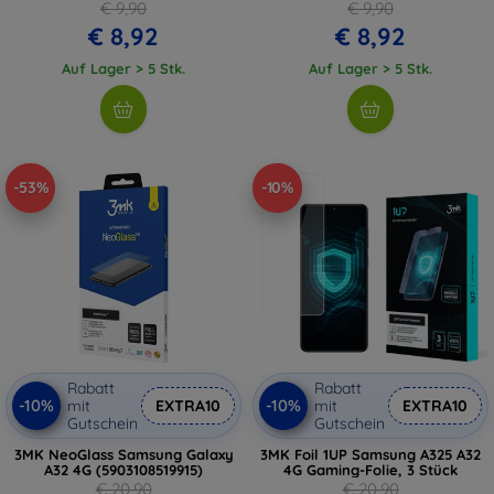
€ 9,90
€ 9,90
€ 8,92
€ 8,92
Auf Lager > 5 Stk.
Auf Lager > 5 Stk.
-53%
-10%
Rabatt
Rabatt
-10%
-10%
mit
EXTRA10
mit
EXTRA10
Gutschein
Gutschein
3MK NeoGlass Samsung Galaxy
3MK Foil 1UP Samsung A325 A32
A32 4G (5903108519915)
4G Gaming-Folie, 3 Stück
€ 20,90
€ 20,90