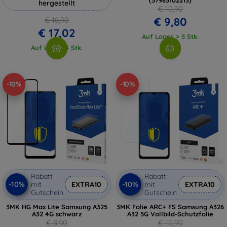
hergestellt
€ 10,90
€ 9,80
€ 18,90
€ 17,02
Auf Lager > 5 Stk.
Auf Lager 4 Stk.
-10%
-10%
Rabatt
Rabatt
-10%
-10%
mit
EXTRA10
mit
EXTRA10
Gutschein
Gutschein
3MK HG Max Lite Samsung A325
3MK Folie ARC+ FS Samsung A326
A32 4G schwarz
A32 5G Vollbild-Schutzfolie
€ 8,90
€ 10,90