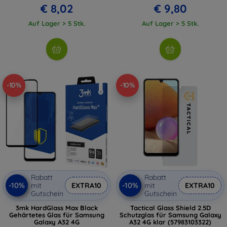
€ 8,02
€ 9,80
Auf Lager > 5 Stk.
Auf Lager > 5 Stk.
-10%
-10%
Rabatt
Rabatt
-10%
-10%
mit
EXTRA10
mit
EXTRA10
Gutschein
Gutschein
3mk HardGlass Max Black
Tactical Glass Shield 2.5D
Gehärtetes Glas für Samsung
Schutzglas für Samsung Galaxy
Galaxy A32 4G
A32 4G klar (57983103322)