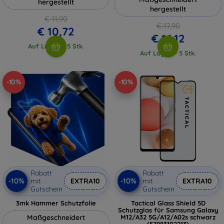
hergestellt
hergestellt
€ 11,90
€ 17,90
€ 10,72
€ 16,12
Auf Lager > 5 Stk.
Auf Lager > 5 Stk.
-10%
-10%
Rabatt
Rabatt
-10%
-10%
mit
EXTRA10
mit
EXTRA10
Gutschein
Gutschein
3mk Hammer Schutzfolie
Tactical Glass Shield 5D
Schutzglas für Samsung Galaxy
Maßgeschneidert
M12/A32 5G/A12/A02s schwarz
(57983102213)