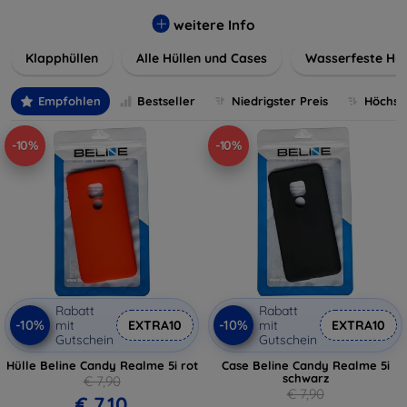
werden. Wählen Sie aus einer Vielzahl von Materialien und
Farben, um Ihren persönlichen Stil perfekt zu
weitere Info
unterstreichen.
Klapphüllen
Alle Hüllen und Cases
Wasserfeste Hül
Empfohlen
Bestseller
Niedrigster Preis
Höchste
-10%
-10%
Rabatt
Rabatt
-10%
-10%
mit
EXTRA10
mit
EXTRA10
Gutschein
Gutschein
Hülle Beline Candy Realme 5i rot
Case Beline Candy Realme 5i
schwarz
€ 7,90
€ 7,90
€ 7,10