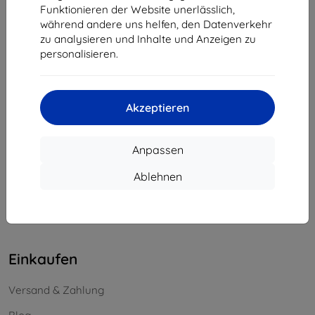
Funktionieren der Website unerlässlich,
Unternehmens-ID:
46701494
während andere uns helfen, den Datenverkehr
USt-IdNr.:
SK2023549671
zu analysieren und Inhalte und Anzeigen zu
personalisieren.
Kontakt
info@top4mobile.eu
Akzeptieren
Schreiben Sie uns
Anpassen
Montag bis Freitag:
Online
8:00 - 16:00
Ablehnen
Samstag und Sonntag:
Offline
Einkaufen
Versand & Zahlung