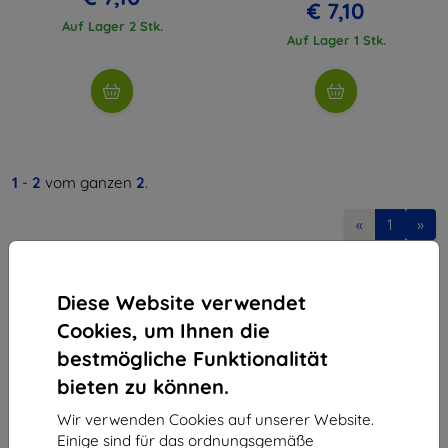
€ 7,10
Auf Lager 2 Stk.
Auf Lager 1 Stk.
1
-
2
vom ganzen
2
.
«
1
»
Diese Website verwendet
Cookies, um Ihnen die
bestmögliche Funktionalität
bieten zu können.
Shield-Sk s.r.o.
Ulica Rudolfa Mocka 3750/2A
Wir verwenden Cookies auf unserer Website.
841 04 Bratislava
Einige sind für das ordnungsgemäße