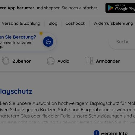
sere App herunter
und shoppen Sie noch einfacher.
Versand & Zahlung
Blog
Cashback
Widerrufsbelehrung
en Sie Beratung?
lkommen in unserem
p.
|
Zubehör
Audio
Armbänder
layschutz
ken Sie unsere Auswahl an hochwertigem Displayschutz für Mobi
tiven Schutz gegen Kratzer, Stöße und Fingerabdrücke, während 
härtetem Glas oder flexibler Folie, unsere Schutzlösungen sind e
 um eine nahtlose Nutzung zu gewährleisten. Schützen Sie Ihr w
ässigen Displayschutzlösungen und genießen Sie ein sorgenfreies 
weitere Info