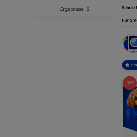
Schutzf
Ergebnisse
5
Für Sm
Em
-10%