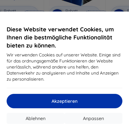
Rabatt
Rabatt
R
%
-10%
-10%
mit
EXTRA10
mit
EXTRA10
m
Gutschein
Gutschein
G
Diese Website verwendet Cookies, um
nti-Shock Schutzglas
3mk Pure Matt Schutzglas
3mk Si
S
Ihnen die bestmögliche Funktionalität
aßgeschneidert
Maßgeschneidert
Maßg
hergestellt
hergestellt
bieten zu können.
h
€ 15,90
€ 11,90
Wir verwenden Cookies auf unserer Website. Einige sind
€ 14,32
€ 10,72
für das ordnungsgemäße Funktionieren der Website
unerlässlich, während andere uns helfen, den
uf Lager > 5 Stk.
Auf Lager > 5 Stk.
Auf L
Datenverkehr zu analysieren und Inhalte und Anzeigen
zu personalisieren.
Akzeptieren
Ablehnen
Anpassen