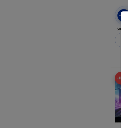
-10
3mk A
M
A
-10%