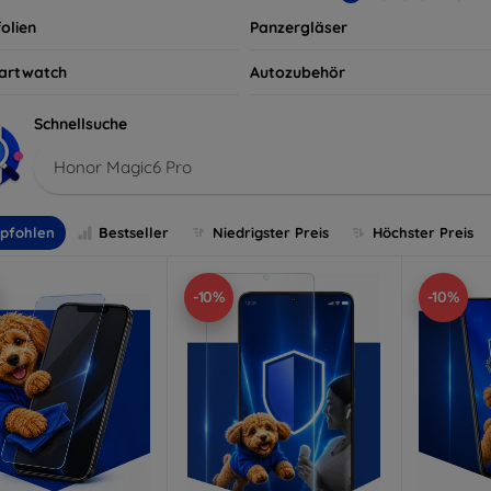
olien
Panzergläser
artwatch
Autozubehör
Schnellsuche
Honor Magic6 Pro
pfohlen
Bestseller
Niedrigster Preis
Höchster Preis
-10%
-10%