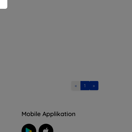
«
1
»
n
Mobile Applikation