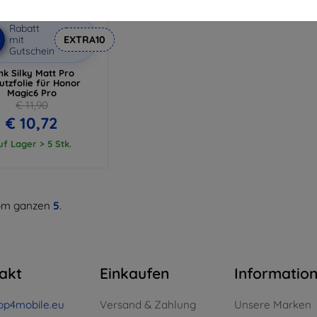
Rabatt
%
mit
EXTRA10
Gutschein
k Silky Matt Pro
utzfolie für Honor
Magic6 Pro
€ 11,90
€ 10,72
uf Lager > 5 Stk.
m ganzen
5
.
akt
Einkaufen
Informatio
op4mobile.eu
Versand & Zahlung
Unsere Marken