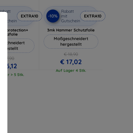
abatt
Rabatt
-10%
it
EXTRA10
mit
EXTRA10
utschein
Gutschein
lverprotection+
3mk Hammer Schutzfolie
chutzfolie
Maßgeschneidert
eschneidert
hergestellt
ergestellt
€ 18,90
€ 17,90
€ 17,02
€ 16,12
Auf Lager 4 Stk.
ager > 5 Stk.