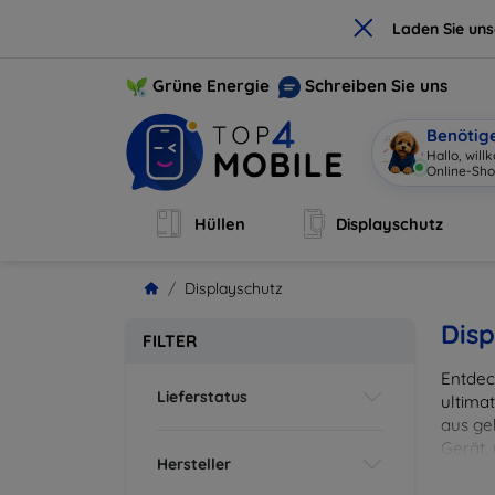
×
Laden Sie un
Grüne Energie
Schreiben Sie uns
Benötig
Hallo, wil
Online-Sho
Hüllen
Displayschutz
Displayschutz
Disp
FILTER
Entdec
Lieferstatus
ultima
aus ge
Gerät,
Hersteller
zuverl