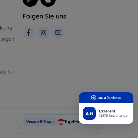
Folgen Sie uns
dnung
gungen
St. für
Exzellent
4.6
13575 Bewertungen
Top4Mobile.at
Unsere E-Shops