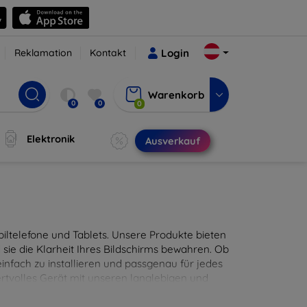
Reklamation
Kontakt
Login
Warenkorb
0
0
0
Elektronik
Ausverkauf
ltelefone und Tablets. Unsere Produkte bieten
sie die Klarheit Ihres Bildschirms bewahren. Ob
infach zu installieren und passgenau für jedes
ertvolles Gerät mit unseren langlebigen und
digitales Erlebnis.