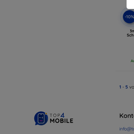
-10
3m
Sch
A
1
-
5
vo
Kont
info@t