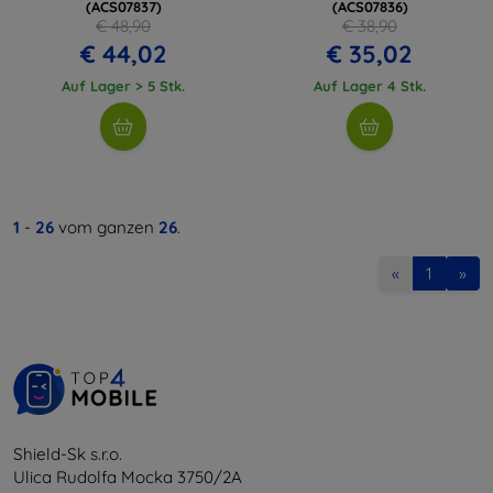
(ACS07837)
(ACS07836)
€ 48,90
€ 38,90
€ 44,02
€ 35,02
Auf Lager > 5 Stk.
Auf Lager 4 Stk.
1
-
26
vom ganzen
26
.
«
1
»
Shield-Sk s.r.o.
Ulica Rudolfa Mocka 3750/2A