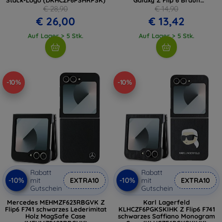
(DKHCZF6PSOSPW)
€ 28,90
€ 14,90
€ 26,00
€ 13,42
Auf Lager > 5 Stk.
Auf Lager > 5 Stk.
-10%
-10%
Rabatt
Rabatt
-10%
-10%
mit
EXTRA10
mit
EXTRA10
Gutschein
Gutschein
Mercedes MEHMZF623RBGVK Z
Karl Lagerfeld
Flip6 F741 schwarzes Lederimitat
KLHCZF6PGKSKIHK Z Flip6 F741
Holz MagSafe Case
schwarzes Saffiano Monogram