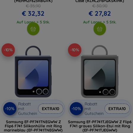
(MEHMZF623RBGVK)
Case (KLHCZF6PGKSKIHK)
€ 35,90
€ 30,90
€ 32,32
€ 27,82
Auf Lager > 5 Stk.
Auf Lager > 5 Stk.
-10%
-10%
Rabatt
Rabatt
-10%
-10%
mit
EXTRA10
mit
EXTRA10
Gutschein
Gutschein
Samsung EF-PF741TNEGWW Z
Samsung EF-PF741TJEGWW Z Flip6
Flip6 F741 Silikonhülle mit Ring
F741 graues Silikon-Etui mit Ring
marineblau (EF-PF741TNEGWW)
(EF-PF741TJEGWW)