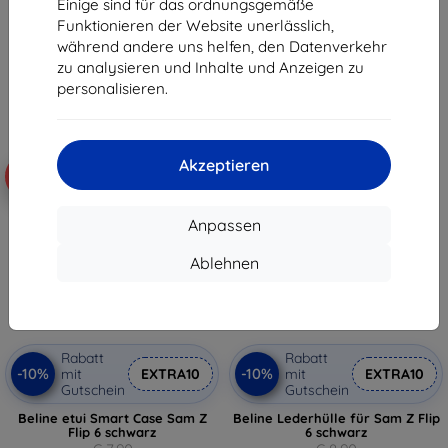
Einige sind für das ordnungsgemäße
(BMHCZF623PUDTK)
€ 25,90
Funktionieren der Website unerlässlich,
€ 33,90
€ 23,30
während andere uns helfen, den Datenverkehr
€ 30,52
zu analysieren und Inhalte und Anzeigen zu
Auf Lager > 5 Stk.
Auf Lager > 5 Stk.
personalisieren.
Akzeptieren
-10%
-10%
Anpassen
Ablehnen
Rabatt
Rabatt
-10%
-10%
mit
EXTRA10
mit
EXTRA10
Gutschein
Gutschein
Beline etui Smart Case Sam Z
Beline Lederhülle für Sam Z Flip
Flip 6 schwarz
6 schwarz