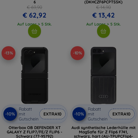
6
(DKHCZF6PCPTSSK)
€ 69,90
€ 14,90
€ 62,92
€ 13,42
Auf Lager > 5 Stk.
Auf Lager > 5 Stk.
-13%
-10%
Rabatt
Rabatt
-10%
-10%
mit
EXTRA10
mit
EXTRA10
Gutschein
Gutschein
Otterbox OB DEFENDER XT
Audi synthetische Lederhülle mit
GALAXY Z FLIP7/FE/Z FLIP6 -
MagSafe für Z Flip6 F741,
Schwarz (77-95792)
schwarz, hart (AU-TPUPCFlip6-