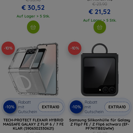
€ 23,90
€ 30,52
€ 21,52
Auf Lager > 5 Stk.
Auf Lager > 5 Stk.
-10%
-10%
Rabatt
Rabatt
-10%
-10%
mit
EXTRA10
mit
EXTRA10
Gutschein
Gutschein
TECH-PROTECT FLEXAIR HYBRID
Samsung Silikonhülle für Galaxy
MAGSAFE GALAXY Z FLIP 6 / 7 FE
Z Flip7 FE / Z Flip6 schwarz (EF-
KLAR (5906302330621)
PF741TBEGWW)