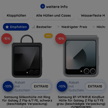
werden. Wählen Sie aus einer Vielzahl von Materialien und
Farben, um Ihren persönlichen Stil perfekt zu
weitere Info
unterstreichen.
Klapphüllen
Alle Hüllen und Cases
Wasserfeste Hül
Empfohlen
Bestseller
Niedrigster Preis
Höchste
Neu
-10%
-10%
Rabatt
Rabatt
-10%
-10%
mit
EXTRA10
mit
EXTRA10
Gutschein
Gutschein
Samsung Silikonhülle mit Ring
Samsung EF-VF741PJE KindSuit
für Galaxy Z Flip 6/7 FE, schwarz
Hülle für Galaxy Z Flip 6/7 FE
(beschädigte Verpackung)
grau (beschädigte Verpackung)
(57983128785)
€ 33,90