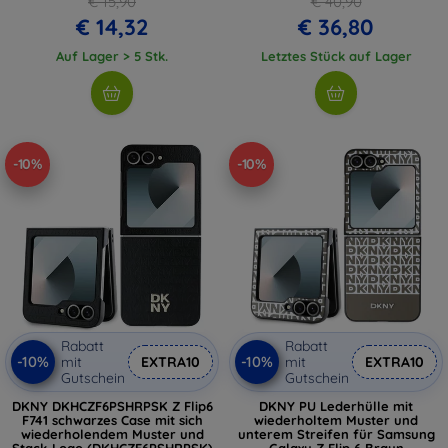
€ 15,90
€ 40,90
€ 14,32
€ 36,80
Auf Lager > 5 Stk.
Letztes Stück auf Lager
-10%
-10%
Rabatt
Rabatt
-10%
-10%
mit
EXTRA10
mit
EXTRA10
Gutschein
Gutschein
DKNY DKHCZF6PSHRPSK Z Flip6
DKNY PU Lederhülle mit
F741 schwarzes Case mit sich
wiederholtem Muster und
wiederholendem Muster und
unterem Streifen für Samsung
Stack-Logo (DKHCZF6PSHRPSK)
Galaxy Z Flip 6 Braun