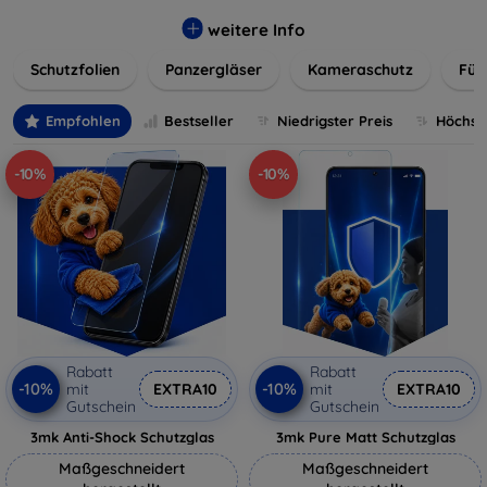
flexibler Folie, unsere Schutzlösungen sind einfach zu
installieren und passgenau für jedes Gerät, um eine
weitere Info
nahtlose Nutzung zu gewährleisten. Schützen Sie Ihr
Schutzfolien
Panzergläser
Kameraschutz
Für
wertvolles Gerät mit unseren langlebigen und zuverlässigen
Displayschutzlösungen und genießen Sie ein sorgenfreies
digitales Erlebnis.
Empfohlen
Bestseller
Niedrigster Preis
Höchste
-10%
-10%
Rabatt
Rabatt
-10%
-10%
mit
EXTRA10
mit
EXTRA10
Gutschein
Gutschein
3mk Anti-Shock Schutzglas
3mk Pure Matt Schutzglas
Maßgeschneidert
Maßgeschneidert