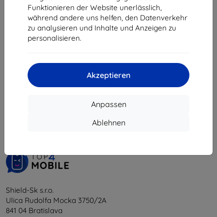
€ 9,90
€ 4,40
Funktionieren der Website unerlässlich,
€ 8,92
während andere uns helfen, den Datenverkehr
Letztes Stück auf Lager
zu analysieren und Inhalte und Anzeigen zu
Auf Lager > 5 Stk.
personalisieren.
Akzeptieren
1
-
6
vom ganzen
6
.
Anpassen
«
1
»
Ablehnen
Shield-Sk s.r.o.
Ulica Rudolfa Mocka 3750/2A
841 04 Bratislava