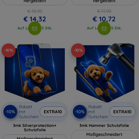
hergestellt
hergestellt
€ 15,90
€ 11,90
€ 14,32
€ 10,72
Auf Lager > 5 Stk.
Auf Lager > 5 Stk.
-10%
-10%
Rabatt
Rabatt
-10%
-10%
mit
EXTRA10
mit
EXTRA10
Gutschein
Gutschein
3mk Silverprotection+
3mk Hammer Schutzfolie
Schutzfolie
Maßgeschneidert
Maßgeschneidert