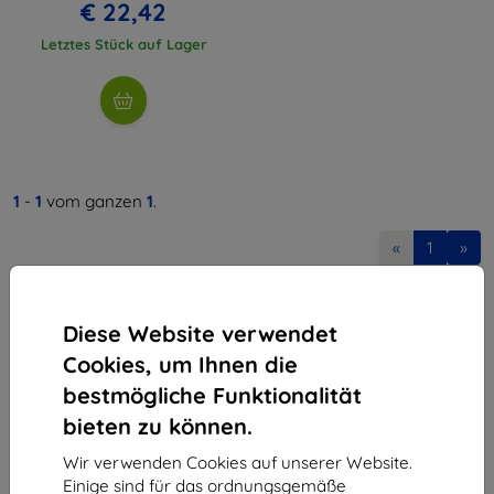
€ 22,42
Letztes Stück auf Lager
1
-
1
vom ganzen
1
.
«
1
»
Diese Website verwendet
Cookies, um Ihnen die
bestmögliche Funktionalität
bieten zu können.
Shield-Sk s.r.o.
Ulica Rudolfa Mocka 3750/2A
Wir verwenden Cookies auf unserer Website.
841 04 Bratislava
Einige sind für das ordnungsgemäße