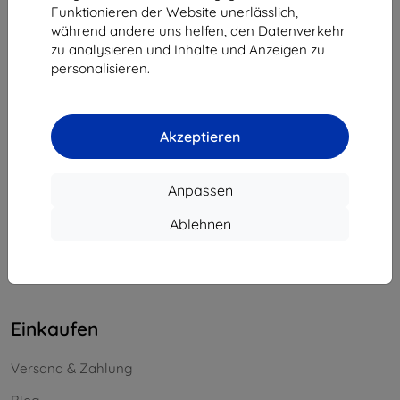
Funktionieren der Website unerlässlich,
Unternehmens-ID:
46701494
während andere uns helfen, den Datenverkehr
USt-IdNr.:
SK2023549671
zu analysieren und Inhalte und Anzeigen zu
personalisieren.
Kontakt
info@top4mobile.eu
Akzeptieren
Schreiben Sie uns
Anpassen
Montag bis Freitag:
Online
8:00 - 16:00
Ablehnen
Samstag und Sonntag:
Offline
Einkaufen
Versand & Zahlung