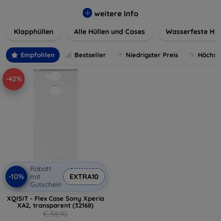
werden. Wählen Sie aus einer Vielzahl von Materialien und
Farben, um Ihren persönlichen Stil perfekt zu
weitere Info
unterstreichen.
Klapphüllen
Alle Hüllen und Cases
Wasserfeste Hül
Empfohlen
Bestseller
Niedrigster Preis
Höchste
-42%
Rabatt
-10%
mit
EXTRA10
Gutschein
XQISIT - Flex Case Sony Xperia
XA2, transparent (32168)
€ 38,90