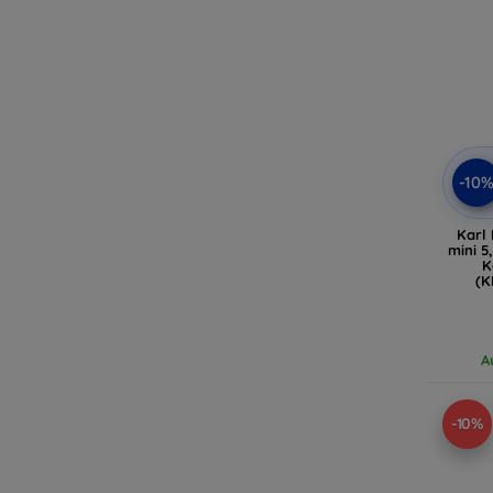
-10
Karl 
mini 5
K
(K
A
-10%