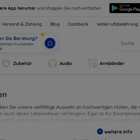
sere App herunter
und shoppen Sie noch einfacher.
Versand & Zahlung
Blog
Cashback
Widerrufsbelehrung
en Sie Beratung?
lkommen
|
Zubehör
Audio
Armbänder
en
en Sie unsere vielfältige Auswahl an hochwertigen Hüllen, die ni
n auch deren Lebensdauer verlängern. Egal ob für Smartphones
onalität und Design, um Ihren Ansprüchen gerecht zu werden. Wä
rben, um Ihren persönlichen Stil perfekt zu unterstreichen.
weitere Info