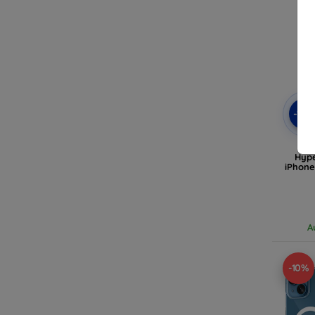
-10
T
Hype
iPhone
A
-10%