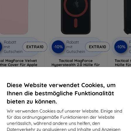
Rabatt
Rabatt
R
%
-10%
-10%
mit
EXTRA10
mit
EXTRA10
m
Gutschein
Gutschein
G
cal MagForce Velvet
Tactical MagForce
Tactical
hie Cover für Apple
Hyperstealth 2.0 Hülle für
Hülle fü
 13 mini Pink Panther
iPhone 13 mini Black/Red
mini
(57983122645)
(57983121091)
(5
€ 13,90
€ 13,90
€ 12,50
€ 12,50
Diese Website verwendet Cookies, um
Ihnen die bestmögliche Funktionalität
uf Lager > 5 Stk.
Auf Lager > 5 Stk.
Auf 
bieten zu können.
Wir verwenden Cookies auf unserer Website. Einige sind
-10%
-10%
für das ordnungsgemäße Funktionieren der Website
unerlässlich, während andere uns helfen, den
Datenverkehr zu analysieren und Inhalte und Anzeigen