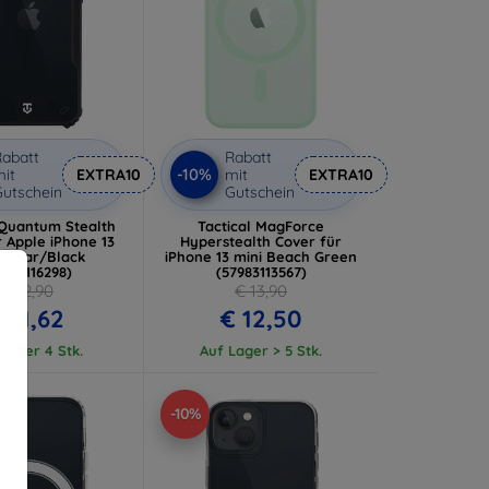
abatt
Rabatt
-10%
it
EXTRA10
mit
EXTRA10
utschein
Gutschein
 Quantum Stealth
Tactical MagForce
r Apple iPhone 13
Hyperstealth Cover für
 Clear/Black
iPhone 13 mini Beach Green
7983116298)
(57983113567)
€ 12,90
€ 13,90
€ 11,62
€ 12,50
Lager 4 Stk.
Auf Lager > 5 Stk.
-10%