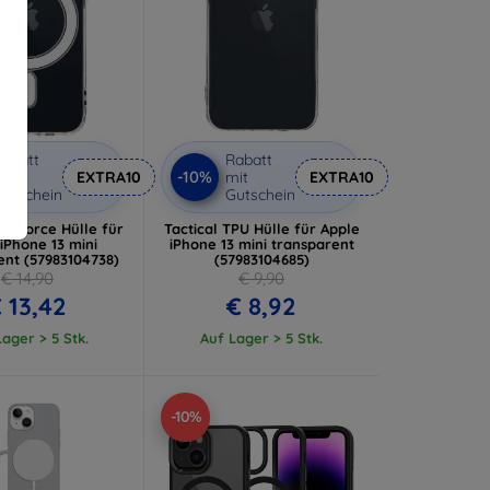
abatt
Rabatt
-10%
it
EXTRA10
mit
EXTRA10
utschein
Gutschein
MagForce Hülle für
Tactical TPU Hülle für Apple
iPhone 13 mini
iPhone 13 mini transparent
ent (57983104738)
(57983104685)
€ 14,90
€ 9,90
 13,42
€ 8,92
ager > 5 Stk.
Auf Lager > 5 Stk.
-10%