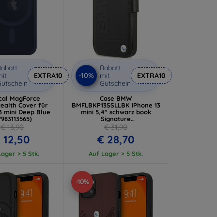
abatt
Rabatt
-10%
it
EXTRA10
mit
EXTRA10
utschein
Gutschein
ical MagForce
Case BMW
ealth Cover für
BMFLBKP13SSLLBK iPhone 13
3 mini Deep Blue
mini 5,4" schwarz book
7983113565)
Signature
(BMFLBKP13SSLLBK)
€ 13,90
€ 31,90
 12,50
€ 28,70
ager > 5 Stk.
Auf Lager > 5 Stk.
-10%