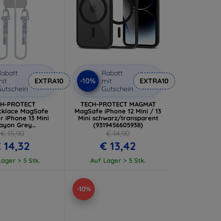
abatt
Rabatt
-10%
it
EXTRA10
mit
EXTRA10
utschein
Gutschein
CH-PROTECT
TECH-PROTECT MAGMAT
klace MagSafe
MagSafe iPhone 12 Mini / 13
ür iPhone 13 Mini
Mini schwarz/transparent
ayon Grey
(9319456605938)
06302376117)
€ 15,90
€ 14,90
 14,32
€ 13,42
ager > 5 Stk.
Auf Lager > 5 Stk.
-10%