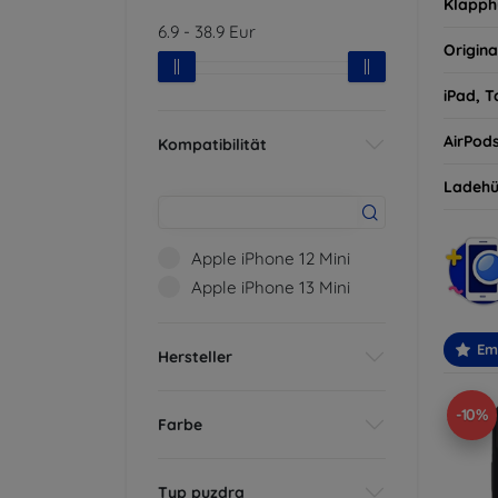
Klapph
6.9
-
38.9
Eur
Origina
iPad, T
AirPod
Kompatibilität
Ladehü
Apple iPhone 12 Mini
Apple iPhone 13 Mini
Em
Hersteller
-10%
Farbe
Typ puzdra