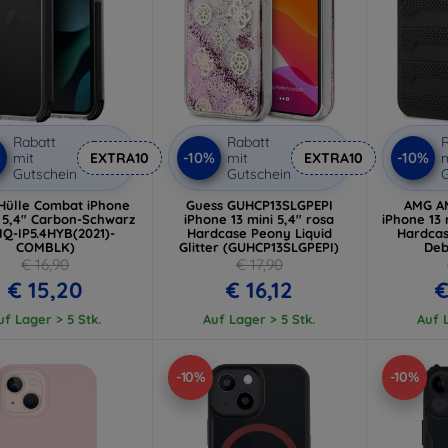
Rabatt
Rabatt
R
%
-10%
-10%
mit
EXTRA10
mit
EXTRA10
m
Gutschein
Gutschein
G
Hülle Combat iPhone
Guess GUHCP13SLGPEPI
AMG A
i 5,4" Carbon-Schwarz
iPhone 13 mini 5,4" rosa
iPhone 13 
IQ-IP5.4HYB(2021)-
Hardcase Peony Liquid
Hardcas
COMBLK)
Glitter (GUHCP13SLGPEPI)
Deb
(AMH
€ 16,90
€ 17,90
€ 15,20
€ 16,12
€
uf Lager > 5 Stk.
Auf Lager > 5 Stk.
Auf L
-10%
-10%