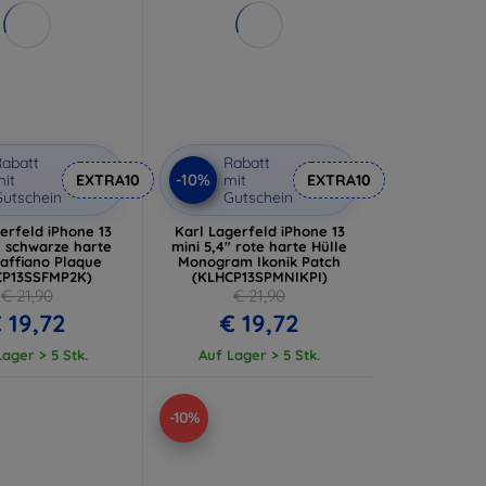
abatt
Rabatt
-10%
it
EXTRA10
mit
EXTRA10
utschein
Gutschein
erfeld iPhone 13
Karl Lagerfeld iPhone 13
" schwarze harte
mini 5,4" rote harte Hülle
Saffiano Plaque
Monogram Ikonik Patch
CP13SSFMP2K)
(KLHCP13SPMNIKPI)
€ 21,90
€ 21,90
 19,72
€ 19,72
ager > 5 Stk.
Auf Lager > 5 Stk.
-10%