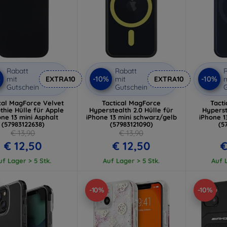
Rabatt
Rabatt
R
%
-10%
-10%
mit
EXTRA10
mit
EXTRA10
m
Gutschein
Gutschein
G
cal MagForce Velvet
Tactical MagForce
Tact
hie Hülle für Apple
Hyperstealth 2.0 Hülle für
Hyperst
one 13 mini Asphalt
iPhone 13 mini schwarz/gelb
iPhone 1
(57983122638)
(57983121090)
(5
€ 13,90
€ 13,90
€ 12,50
€ 12,50
€
uf Lager > 5 Stk.
Auf Lager > 5 Stk.
Auf L
-10%
-10%