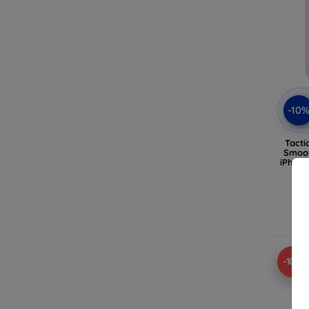
-10
Tacti
Smoot
iPhone
A
-10%