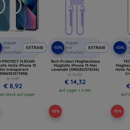
Rabatt
Rabatt
R
%
-10%
-10%
mit
EXTRA10
mit
EXTRA10
m
Gutschein
Gutschein
G
H-PROTECT FLEXAIR
Tech-Protect MagNecklace
TE
afe Hülle iPhone 13
MagSafe iPhone 13 Mini
MagNec
ini transparent
Lavendel (5906302376124)
Hülle f
(5906302371938)
Cr
€ 15,90
(59
€ 9,90
€ 14,32
€ 8,92
€
Auf Lager > 5 Stk.
tes Stück auf Lager
Auf L
-10%
-10%