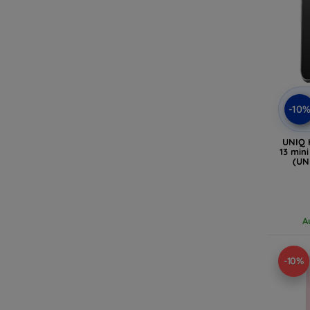
-10
UNIQ 
13 min
(UN
A
-10%