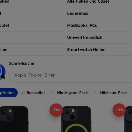
üllen
Alle Hüllen und Cases
l
Lederetuis
ablet
MacBooks, PCs
s
Umweltfreundlich
llen
Smartwatch Hüllen
Schnellsuche
Apple iPhone 13 Mini
pfohlen
Bestseller
Niedrigster Preis
Höchster Preis
-10%
-10%