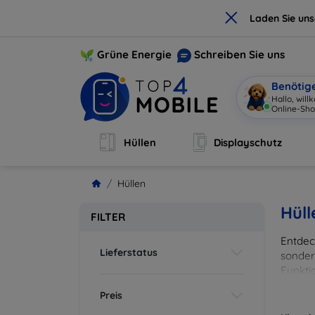
×
Laden Sie un
Grüne Energie
Schreiben Sie uns
Benötig
Hallo, wil
Hüllen
Displayschutz
Hüllen
Hüll
FILTER
Entdeck
Lieferstatus
sonder
Funkti
und Fa
Preis