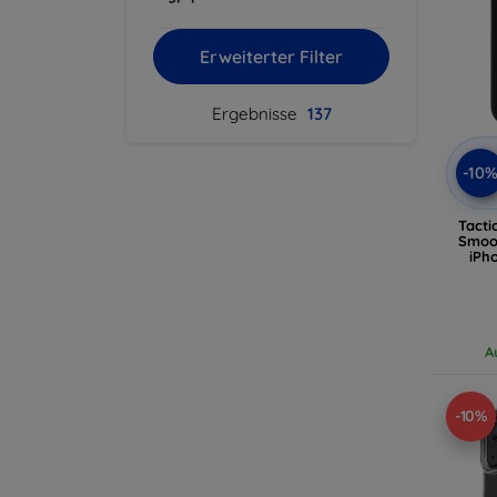
Erweiterter Filter
Ergebnisse
137
-10
Tacti
Smoot
iPh
A
-10%