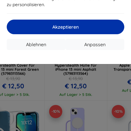
zu personalisieren.
Akzeptieren
Rabatt
Rabatt
R
Ablehnen
Anpassen
%
-10%
-10%
mit
EXTRA10
mit
EXTRA10
m
Gutschein
Gutschein
G
actical MagForce
Tactical MagForce
Tactical 
rstealth Cover für
Hyperstealth Hülle für
Apple 
 13 mini Forest Green
iPhone 13 mini Asphalt
Transpar
(57983113566)
(57983113564)
€ 13,90
€ 13,90
€
€ 12,50
€ 12,50
Auf L
uf Lager > 5 Stk.
Auf Lager > 5 Stk.
-10%
-10%