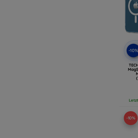
-10
TEC
MagS
M
Letz
-10%