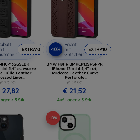
abatt
Rabatt
-10%
it
EXTRA10
mit
EXTRA10
utschein
Gutschein
MHCP13SGSEBK
BMW Hülle BMHCP13SRSPPR
mini 5,4" schwarze
iPhone 13 mini 5,4" rot,
e-Hülle Leather
Hardcase Leather Curve
ossed Lines
Perforate
CP13SGSEBK)
(BMHCP13SRSPPR)
€ 30,90
€ 23,90
 27,82
€ 21,52
ager > 5 Stk.
Auf Lager > 5 Stk.
-10%