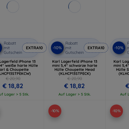
Rabatt
Rabatt
R
%
-10%
-10%
mit
EXTRA10
mit
EXTRA10
m
Gutschein
Gutschein
G
Lagerfeld iPhone 13
Karl Lagerfeld iPhone 13
Karl Lag
,4" weiße harte Hülle
mini 5,4" schwarze harte
mini 5,4
arl & Choupette
Hülle Choupette Head
Hülle 
LHCP13STPEKCW)
(KLHCP13STPECK)
(KLH
€ 20,90
€ 20,90
€ 18,82
€ 18,82
€
uf Lager > 5 Stk.
Auf Lager > 5 Stk.
Auf L
-10%
-10%